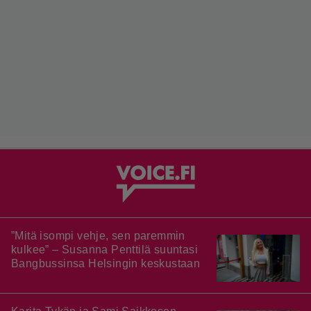
”Mitä isompi vehje, sen paremmin
kulkee” – Susanna Penttilä suuntasi
Bangbussinsa Helsingin keskustaan