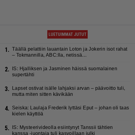
LUETUIMMAT JUTUT
1.
Täällä pelattiin lauantain Loton ja Jokerin isot rahat
– Tokmannilla, ABC:lla, netissä…
2.
IS: Hjalliksen ja Jasminen häissä suomalainen
supertähti
3.
Lapset ostivat isälle lahjaksi arvan – päävoitto tuli,
mutta miten sitten kävikään
4.
Seiska: Laulaja Frederik lyttäsi Eput – johan oli taas
kielen käyttöä
5.
IS: Mysteerivideolla esiintynyt Tanssii tähtien
kanssa -juontaja tuli kasvoillaan julki