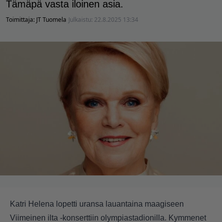
Tämäpä vasta iloinen asia.
Toimittaja:
JT Tuomela
Julkaistu:
22.8.2025 13:34
Katri Helena lopetti uransa lauantaina maagiseen
Viimeinen ilta -konserttiin olympiastadionilla. Kymmenet