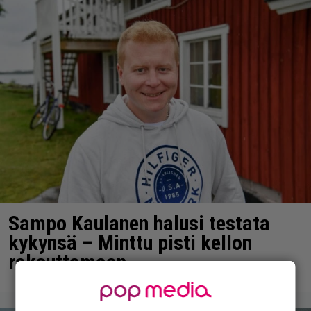
Sampo Kaulanen halusi testata
kykynsä – Minttu pisti kellon
raksuttamaan