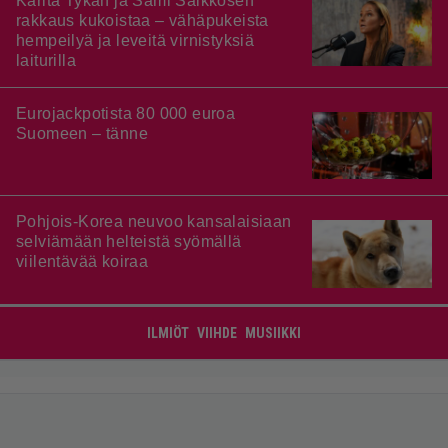
Karita Tykän ja Sami Saikkosen
rakkaus kukoistaa – vähäpukeista
hempeilyä ja leveitä virnistyksiä
laiturilla
Eurojackpotista 80 000 euroa
Suomeen – tänne
Pohjois-Korea neuvoo kansalaisiaan
selviämään helteistä syömällä
viilentävää koiraa
ILMIÖT
VIIHDE
MUSIIKKI