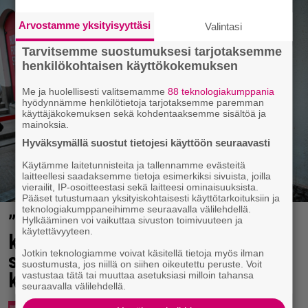
Arvostamme yksityisyyttäsi
Valintasi
Tarvitsemme suostumuksesi tarjotaksemme
henkilökohtaisen käyttökokemuksen
Me ja huolellisesti valitsemamme
88 teknologiakumppania
hyödynnämme henkilötietoja tarjotaksemme paremman
käyttäjäkokemuksen sekä kohdentaaksemme sisältöä ja
mainoksia.
Hyväksymällä suostut tietojesi käyttöön seuraavasti
Käytämme laitetunnisteita ja tallennamme evästeitä
laitteellesi saadaksemme tietoja esimerkiksi sivuista, joilla
vierailit, IP-osoitteestasi sekä laitteesi ominaisuuksista.
Pääset tutustumaan yksityiskohtaisesti käyttötarkoituksiin ja
teknologiakumppaneihimme seuraavalla välilehdellä.
”Mitä isompi vehje, sen paremmin
Hylkääminen voi vaikuttaa sivuston toimivuuteen ja
käytettävyyteen.
kulkee” – Susanna Penttilä
Jotkin teknologiamme voivat käsitellä tietoja myös ilman
suuntasi Bangbussinsa Helsingin
suostumusta, jos niillä on siihen oikeutettu peruste. Voit
keskustaan
vastustaa tätä tai muuttaa asetuksiasi milloin tahansa
seuraavalla välilehdellä.