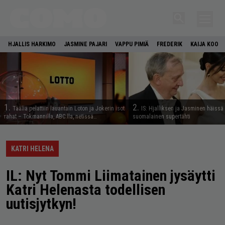
HJALLIS HARKIMO
JASMINE PAJARI
VAPPU PIMIÄ
FREDERIK
KAIJA KOO
1.
2.
Täällä pelattiin lauantain Loton ja Jokerin isot
IS: Hjalliksen ja Jasminen häissä
rahat – Tokmannilla, ABC:lla, netissä…
suomalainen supertähti
KATRI HELENA
IL: Nyt Tommi Liimatainen jysäytti
Katri Helenasta todellisen
uutisjytkyn!