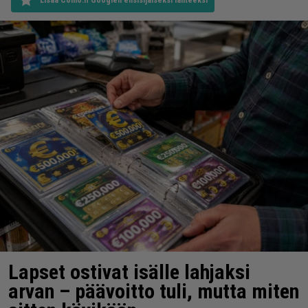
Lisää Como.fi Googlen ensisijaiseksi lähteeksi
Lapset ostivat isälle lahjaksi
arvan – päävoitto tuli, mutta miten