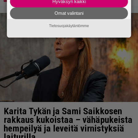
Hyväksyn kaikki
Omat valintani
Tietosuojakäytäntömme
Karita Tykän ja Sami Saikkosen
rakkaus kukoistaa – vähäpukeista
hempeilyä ja leveitä virnistyksiä
laiturilla