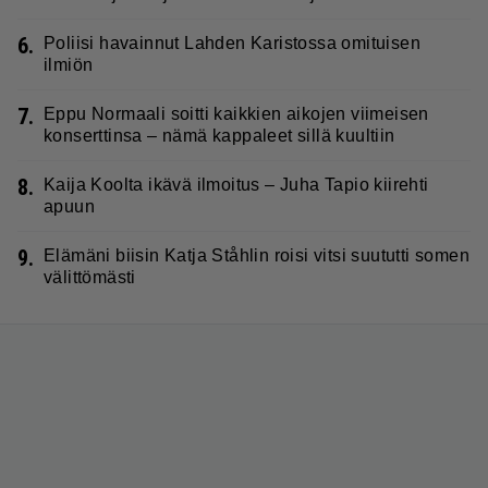
6.
Poliisi havainnut Lahden Karistossa omituisen
ilmiön
7.
Eppu Normaali soitti kaikkien aikojen viimeisen
konserttinsa – nämä kappaleet sillä kuultiin
8.
Kaija Koolta ikävä ilmoitus – Juha Tapio kiirehti
apuun
9.
Elämäni biisin Katja Ståhlin roisi vitsi suututti somen
välittömästi