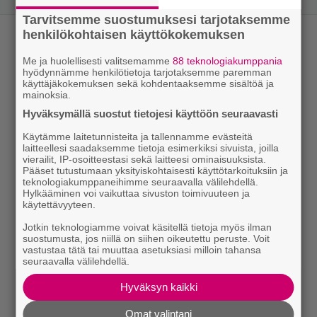
Tarvitsemme suostumuksesi tarjotaksemme
henkilökohtaisen käyttökokemuksen
Me ja huolellisesti valitsemamme
88 teknologiakumppania
hyödynnämme henkilötietoja tarjotaksemme paremman
käyttäjäkokemuksen sekä kohdentaaksemme sisältöä ja
mainoksia.
Hyväksymällä suostut tietojesi käyttöön seuraavasti
Käytämme laitetunnisteita ja tallennamme evästeitä
laitteellesi saadaksemme tietoja esimerkiksi sivuista, joilla
vierailit, IP-osoitteestasi sekä laitteesi ominaisuuksista.
Pääset tutustumaan yksityiskohtaisesti käyttötarkoituksiin ja
teknologiakumppaneihimme seuraavalla välilehdellä.
Hylkääminen voi vaikuttaa sivuston toimivuuteen ja
käytettävyyteen.
Jotkin teknologiamme voivat käsitellä tietoja myös ilman
suostumusta, jos niillä on siihen oikeutettu peruste. Voit
vastustaa tätä tai muuttaa asetuksiasi milloin tahansa
seuraavalla välilehdellä.
Hyväksyn kaikki
Omat valintani