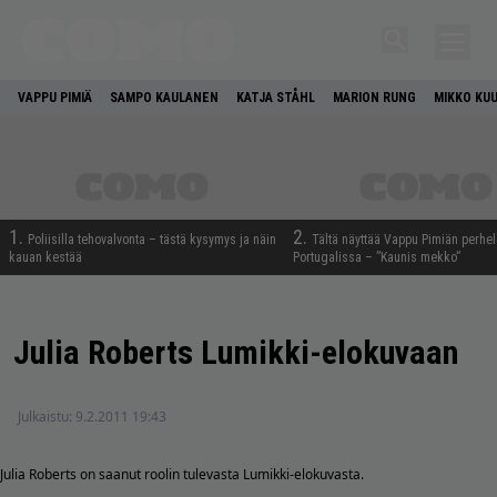
VAPPU PIMIÄ
SAMPO KAULANEN
KATJA STÅHL
MARION RUNG
MIKKO KU
1.
2.
Poliisilla tehovalvonta – tästä kysymys ja näin
Tältä näyttää Vappu Pimiän perhe
kauan kestää
Portugalissa – ”Kaunis mekko”
Julia Roberts Lumikki-elokuvaan
Julkaistu:
9.2.2011 19:43
Julia Roberts on saanut roolin tulevasta Lumikki-elokuvasta.