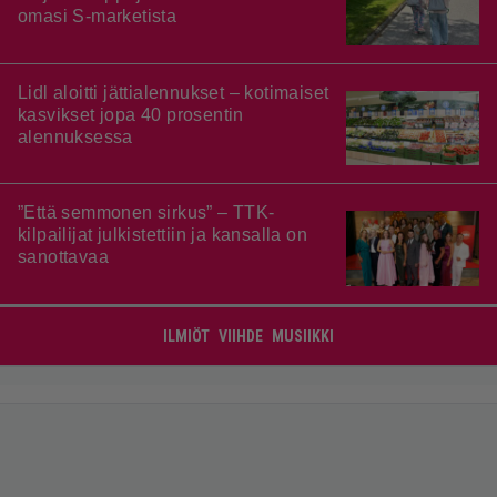
omasi S-marketista
Lidl aloitti jättialennukset – kotimaiset
kasvikset jopa 40 prosentin
alennuksessa
”Että semmonen sirkus” – TTK-
kilpailijat julkistettiin ja kansalla on
sanottavaa
ILMIÖT
VIIHDE
MUSIIKKI