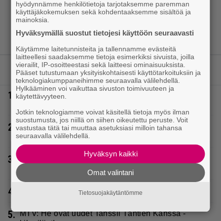
hyödynnämme henkilötietoja tarjotaksemme paremman
käyttäjäkokemuksen sekä kohdentaaksemme sisältöä ja
mainoksia.
Hyväksymällä suostut tietojesi käyttöön seuraavasti
Käytämme laitetunnisteita ja tallennamme evästeitä
laitteellesi saadaksemme tietoja esimerkiksi sivuista, joilla
vierailit, IP-osoitteestasi sekä laitteesi ominaisuuksista.
LUETUIMMAT JUTUT
Pääset tutustumaan yksityiskohtaisesti käyttötarkoituksiin ja
teknologiakumppaneihimme seuraavalla välilehdellä.
Hylkääminen voi vaikuttaa sivuston toimivuuteen ja
1.
Tältä näyttää Vappu Pimiän perhelomalla
käytettävyyteen.
Portugalissa – ”Kaunis mekko”
Jotkin teknologiamme voivat käsitellä tietoja myös ilman
suostumusta, jos niillä on siihen oikeutettu peruste. Voit
2.
Poliisilla tehovalvonta – tästä kysymys ja näin
vastustaa tätä tai muuttaa asetuksiasi milloin tahansa
seuraavalla välilehdellä.
kauan kestää
Hyväksyn kaikki
3.
Katja Ståhl ja Mikko Kuustonen jälleen yhdessä –
herättää kysymyksiä myös julkkiksilta
Omat valintani
4.
Poliisilla surullinen ilta Kuopiossa eilen
Tietosuojakäytäntömme
5.
MTV: He ovat uudet Tanssii Tähtien Kanssa -