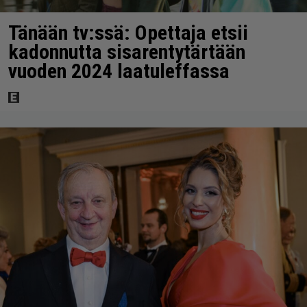
Tänään tv:ssä: Opettaja etsii
kadonnutta sisarentytärtään
vuoden 2024 laatuleffassa