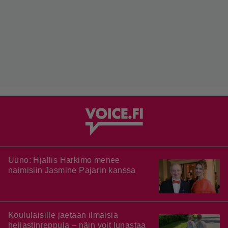
Uuno: Hjallis Harkimo menee
naimisiin Jasmine Pajarin kanssa
Koululaisille jaetaan ilmaisia
heijastinreppuja – näin voit lunastaa