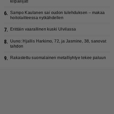
kilpailijat!
6.
Sampo Kaulanen sai oudon tulehduksen – makaa
hoitolaitteessa nytkähdellen
7.
Erittäin vaarallinen kuski Ulvilassa
8.
Uuno: Hjallis Harkimo, 72, ja Jasmine, 38, sanovat
tahdon
9.
Rakastettu suomalainen metalliyhtye tekee paluun