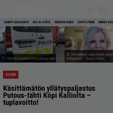
SAMPO KAULANEN
KATJA STÅHL
MARION RUNG
VAPPU PIMIÄ
MIKKO KU
2.
Tältä näyttää Vappu Pimiän perhe
1.
Poliisilla surullinen ilta Kuopiossa eilen
Portugalissa – ”Kaunis mekko”
SUOMI
Käsittämätön yllätyspaljastus
Putous-tähti Köpi Kalliolta –
tuplavoitto!