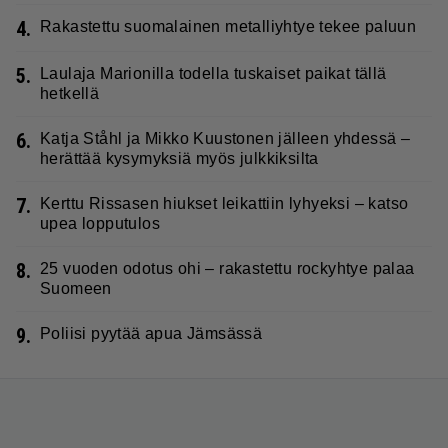
4.
Rakastettu suomalainen metalliyhtye tekee paluun
5.
Laulaja Marionilla todella tuskaiset paikat tällä
hetkellä
6.
Katja Ståhl ja Mikko Kuustonen jälleen yhdessä –
herättää kysymyksiä myös julkkiksilta
7.
Kerttu Rissasen hiukset leikattiin lyhyeksi – katso
upea lopputulos
8.
25 vuoden odotus ohi – rakastettu rockyhtye palaa
Suomeen
9.
Poliisi pyytää apua Jämsässä