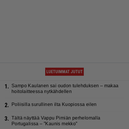
LUETUIMMAT JUTUT
1.
Sampo Kaulanen sai oudon tulehduksen – makaa
hoitolaitteessa nytkähdellen
2.
Poliisilla surullinen ilta Kuopiossa eilen
3.
Tältä näyttää Vappu Pimiän perhelomalla
Portugalissa – ”Kaunis mekko”