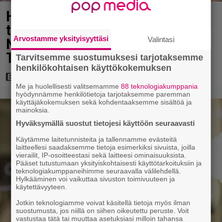
Homeros-kääntäjä ampui uuden
täyslaidallisen Christopher
Arvostamme yksityisyyttäsi
Valintasi
Nolania kohtaan – nyt aiheena
Troijan hevonen
Tarvitsemme suostumuksesi tarjotaksemme
henkilökohtaisen käyttökokemuksen
Me ja huolellisesti valitsemamme
88 teknologiakumppania
hyödynnämme henkilötietoja tarjotaksemme paremman
käyttäjäkokemuksen sekä kohdentaaksemme sisältöä ja
mainoksia.
Hyväksymällä suostut tietojesi käyttöön seuraavasti
Käytämme laitetunnisteita ja tallennamme evästeitä
laitteellesi saadaksemme tietoja esimerkiksi sivuista, joilla
vierailit, IP-osoitteestasi sekä laitteesi ominaisuuksista.
Pääset tutustumaan yksityiskohtaisesti käyttötarkoituksiin ja
teknologiakumppaneihimme seuraavalla välilehdellä.
Hylkääminen voi vaikuttaa sivuston toimivuuteen ja
käytettävyyteen.
Jotkin teknologiamme voivat käsitellä tietoja myös ilman
suostumusta, jos niillä on siihen oikeutettu peruste. Voit
vastustaa tätä tai muuttaa asetuksiasi milloin tahansa