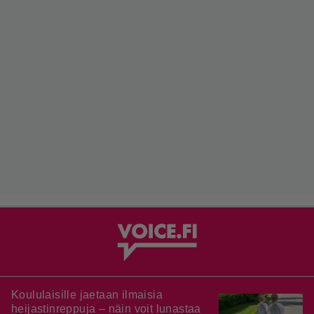
Koululaisille jaetaan ilmaisia
heijastinreppuja – näin voit lunastaa