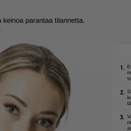
 keinoa parantaa tilannetta.
57
1.
E
m
v
2.
S
k
t
3.
V
r
a