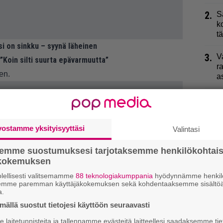
2.
S
k
t
si on sinkku – syynä läheinen
3.
V
 ”Koin silti suurta epävarmuutta”
r
en.
a
4.
P
5.
I
vostamme yksityisyyttäsi
Valintasi
t
k
semme suostumuksesi tarjotaksemme henkilökohtai
ökokemuksen
6.
J
r
lellisesti valitsemamme
88 teknologiakumppania
hyödynnämme henkilö
semme paremman käyttäjäkokemuksen sekä kohdentaaksemme sisältöä
P
a.
ällä suostut tietojesi käyttöön seuraavasti
7.
V
y
laitetunnisteita ja tallennamme evästeitä laitteellesi saadaksemme tie