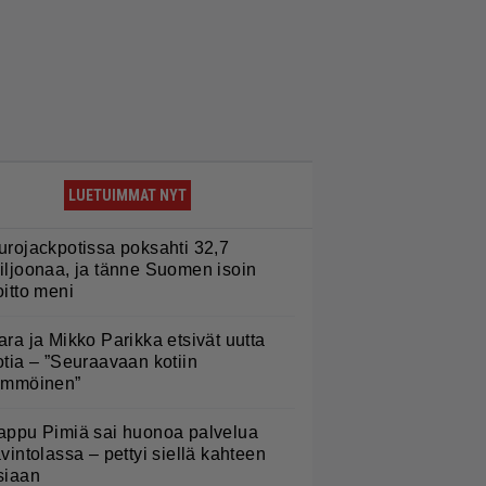
LUETUIMMAT NYT
urojackpotissa poksahti 32,7
iljoonaa, ja tänne Suomen isoin
oitto meni
ara ja Mikko Parikka etsivät uutta
otia – ”Seuraavaan kotiin
ämmöinen”
appu Pimiä sai huonoa palvelua
avintolassa – pettyi siellä kahteen
siaan