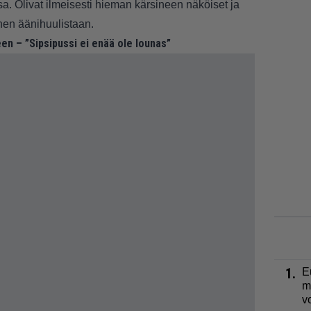
. Olivat ilmeisesti hieman kärsineen näköiset ja
nen äänihuulistaan.
en – ”Sipsipussi ei enää ole lounas”
1.
E
m
v