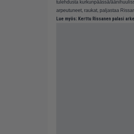
tulehdusta kurkunpäässä/äänihuulissa
arpeutuneet, raukat, paljastaa Rissa
Lue myös:
Kerttu Rissanen palasi arke