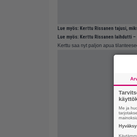
Lue myös:
Kerttu Rissanen tajusi, mik
Lue myös:
Kerttu Rissanen laihdutti –
Kerttu saa nyt paljon apua tilanteese
Ar
Tarvit
käytt
Me ja huo
tarjotak
mainoksi
Hyväksym
Käytämme 