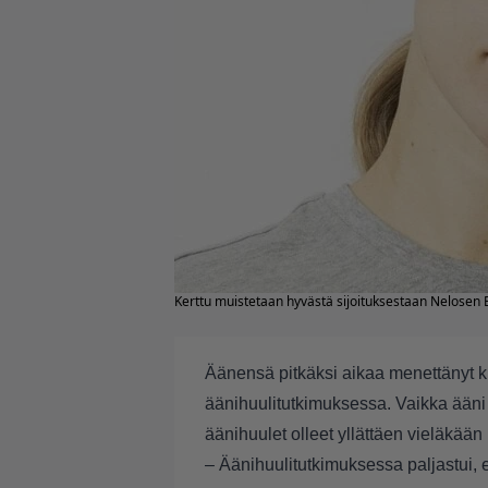
Kerttu muistetaan hyvästä sijoituksestaan Nelosen E
Äänensä pitkäksi aikaa menettänyt 
äänihuulitutkimuksessa. Vaikka ääni o
äänihuulet olleet yllättäen vieläkää
– Äänihuulitutkimuksessa paljastui, et