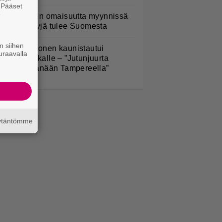
. Pääset
e
ofia Belórfin omaisuutta myynnissä
 jälleenmyyjä tulee Suomesta
n siihen
eikki Paasonen kaunistautui
uraavalla
ppujen keikalle – ”Jutunjuurta
ikaiseksi tänään Tampereella”
äytäntömme