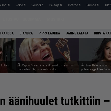
isodi.fi
Voice.fi
Soundi.fi
Pelaaja.fi
Inferno.fi
Rumba.fi
Tilt.f
ETUSIVU
UUSIMMAT
MUSIIKKI
N KANSSA
DIANDRA
PIPPA LAUKKA
JANNE KATAJA
KRISTA KA
3.
4.
a kotia –
Vappu Pimiästä tuli miljoonikko – eikä yksi
Sofia Belórfin omais
milli edes riitä, näin se tapahtui
jälleenmyyjä tulee Suom
 äänihuulet tutkittiin –