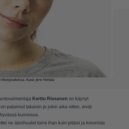
rikoisjoukoissa. Kuva: Jere Hietala
kuntovalmentaja
Kerttu Rissanen
on käynyt
n palannut takaisin jo jokin aika sitten, eivät
n hyvässä kunnossa.
tei ne äänihuulet toimi ihan kuin pitäisi ja kroonista