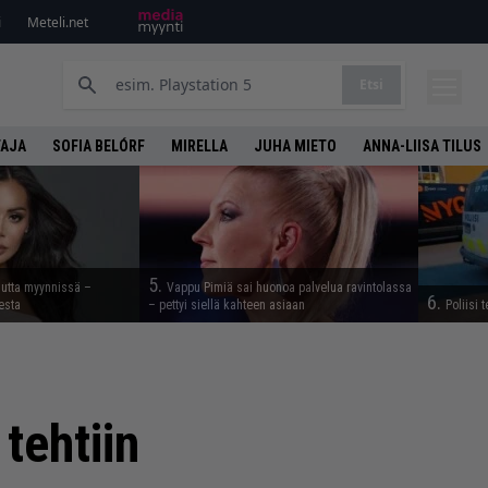
i
Meteli.net
Etsi
TAJA
SOFIA BELÓRF
MIRELLA
JUHA MIETO
ANNA-LIISA TILUS
5.
uutta myynnissä –
Vappu Pimiä sai huonoa palvelua ravintolassa
6.
esta
– pettyi siellä kahteen asiaan
Poliisi 
 tehtiin