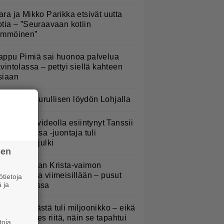
ara ja Mikko Parikka etsivät uutta
otia – ”Seuraavaan kotiin
ämmöinen”
appu Pimiä sai huonoa palvelua
avintolassa – pettyi siellä kahteen
siaan
oliisi teki surullisen löydön Lohjalla
S: Mysteerivideolla esiintynyt Tanssii
ähtien kanssa -juontaja tuli
asvoillaan julki
sen
anne Katajan Krista-vaimon
askausvatsa viimeisillään – pusut
tietoja
 ja
uuhaparkissa
appu Pimiästä tuli miljoonikko – eikä
ksi milli edes riitä, näin se tapahtui
toja