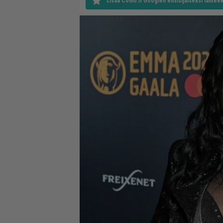
Lisää Como.fi Googlen ensisijaiseksi lähteek