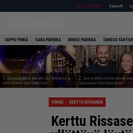
Como.fi
Ep
VAPPU PIMIÄ
SARA PARIKKA
MIKKO PARIKKA
TANSSII TÄHTIE
1.
2.
Eurojackpotissa poksahti 32,7 miljoonaa, ja
Sara ja Mikko Parikka etsivät uutt
tänne Suomen isoin voitto meni
”Seuraavaan kotiin tämmöinen”
VIIHDE
KERTTU RISSANEN
Kerttu Rissasen