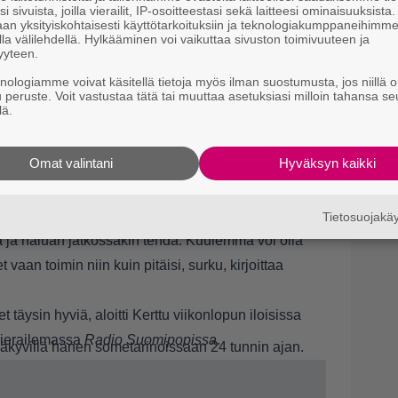
i sivuista, joilla vierailit, IP-osoitteestasi sekä laitteesi ominaisuuksista
an yksityiskohtaisesti käyttötarkoituksiin ja teknologiakumppaneihimm
8.
S
la välilehdellä. Hylkääminen voi vaikuttaa sivuston toimivuuteen ja
–
yyteen.
knologiamme voivat käsitellä tietoja myös ilman suostumusta, jos niillä o
9.
H
u peruste. Voit vastustaa tätä tai muuttaa asetuksiasi milloin tahansa se
E
lä.
a
ppii käyttämään paremmin ääntä ja pitää jatkuvasti
Omat valintani
Hyväksyn kaikki
lainen nebulisaattori, kirjoittaa Kerttu
Tietosuojak
unnolla äänihuoltoon.
ä ja haluan jatkossakin tehdä. Kuulemma voi olla
vaan toimin niin kuin pitäisi, surku, kirjoittaa
t täysin hyviä, aloitti Kerttu viikonlopun iloisissa
vierailemassa
Radio Suomipopissa
.
äkyvillä hänen sometarinoissaan 24 tunnin ajan.