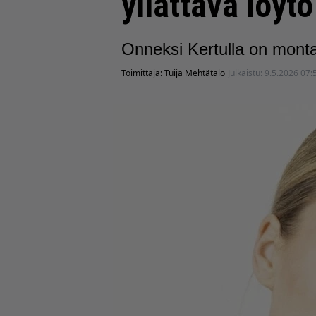
yllättävä löytö
Onneksi Kertulla on monta
Toimittaja:
Tuija Mehtätalo
Julkaistu:
9.5.2026 07: