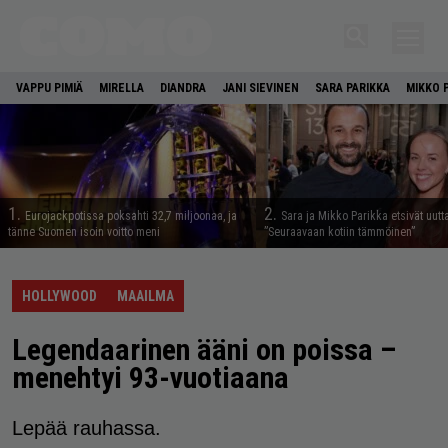
VAPPU PIMIÄ
MIRELLA
DIANDRA
JANI SIEVINEN
SARA PARIKKA
MIKKO 
1.
2.
Eurojackpotissa poksahti 32,7 miljoonaa, ja
Sara ja Mikko Parikka etsivät uutt
tänne Suomen isoin voitto meni
”Seuraavaan kotiin tämmöinen”
HOLLYWOOD
MAAILMA
Legendaarinen ääni on poissa –
menehtyi 93-vuotiaana
Lepää rauhassa.