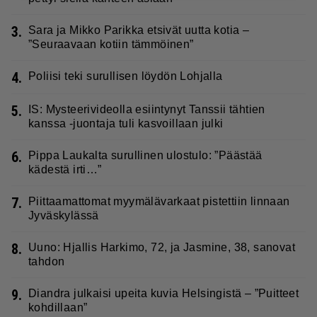
3.
Sara ja Mikko Parikka etsivät uutta kotia –
”Seuraavaan kotiin tämmöinen”
4.
Poliisi teki surullisen löydön Lohjalla
5.
IS: Mysteerivideolla esiintynyt Tanssii tähtien
kanssa -juontaja tuli kasvoillaan julki
6.
Pippa Laukalta surullinen ulostulo: ”Päästää
kädestä irti…”
7.
Piittaamattomat myymälävarkaat pistettiin linnaan
Jyväskylässä
8.
Uuno: Hjallis Harkimo, 72, ja Jasmine, 38, sanovat
tahdon
9.
Diandra julkaisi upeita kuvia Helsingistä – ”Puitteet
kohdillaan”