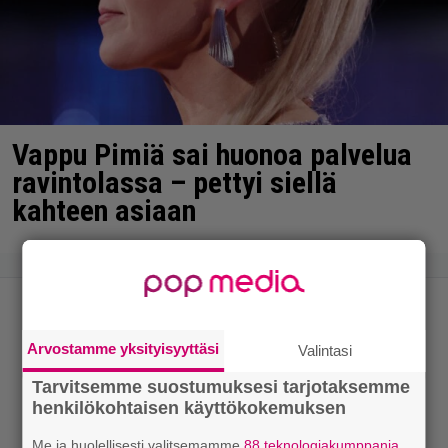
Vappu Pimiä sai huonoa palvelua
ravintolassa – pettyi siellä
kahteen asiaan
Arvostamme yksityisyyttäsi
Valintasi
Tarvitsemme suostumuksesi tarjotaksemme
henkilökohtaisen käyttökokemuksen
Me ja huolellisesti valitsemamme
88 teknologiakumppania