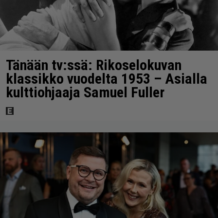
Tänään tv:ssä: Rikoselokuvan
klassikko vuodelta 1953 – Asialla
kulttiohjaaja Samuel Fuller