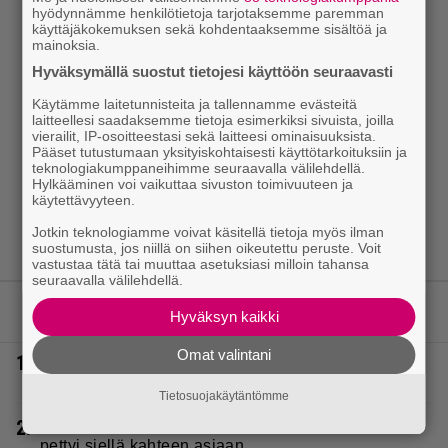
hyödynnämme henkilötietoja tarjotaksemme paremman
käyttäjäkokemuksen sekä kohdentaaksemme sisältöä ja
mainoksia.
Hyväksymällä suostut tietojesi käyttöön seuraavasti
Käytämme laitetunnisteita ja tallennamme evästeitä
laitteellesi saadaksemme tietoja esimerkiksi sivuista, joilla
vierailit, IP-osoitteestasi sekä laitteesi ominaisuuksista.
Pääset tutustumaan yksityiskohtaisesti käyttötarkoituksiin ja
teknologiakumppaneihimme seuraavalla välilehdellä.
Hylkääminen voi vaikuttaa sivuston toimivuuteen ja
käytettävyyteen.
Jotkin teknologiamme voivat käsitellä tietoja myös ilman
suostumusta, jos niillä on siihen oikeutettu peruste. Voit
vastustaa tätä tai muuttaa asetuksiasi milloin tahansa
seuraavalla välilehdellä.
LUETUIMMAT JUTUT
Hyväksyn kaikki
Omat valintani
1.
Eurojackpotissa poksahti 32,7 miljoonaa, ja tänne
Suomen isoin voitto meni
Tietosuojakäytäntömme
2.
Vappu Pimiä sai huonoa palvelua ravintolassa –
pettyi siellä kahteen asiaan