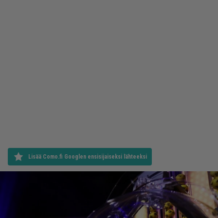
Lisää Como.fi Googlen ensisijaiseksi lähteeksi