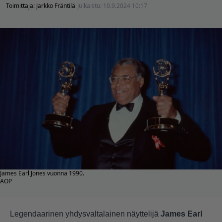
Toimittaja:
Jarkko Fräntilä
Julkaistu:
10.9.2024 10:17
James Earl Jones vuonna 1990.
AOP
Legendaarinen yhdysvaltalainen näyttelijä
James Earl