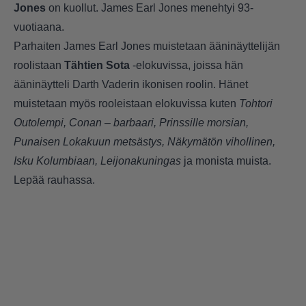
Jones
on kuollut. James Earl Jones menehtyi 93-
vuotiaana.
Parhaiten James Earl Jones muistetaan ääninäyttelijän
roolistaan
Tähtien Sota
-elokuvissa, joissa hän
ääninäytteli Darth Vaderin ikonisen roolin. Hänet
muistetaan myös rooleistaan elokuvissa kuten
Tohtori
Outolempi, Conan – barbaari, Prinssille morsian,
Punaisen Lokakuun metsästys, Näkymätön vihollinen,
Isku Kolumbiaan, Leijonakuningas
ja monista muista.
Lepää rauhassa.