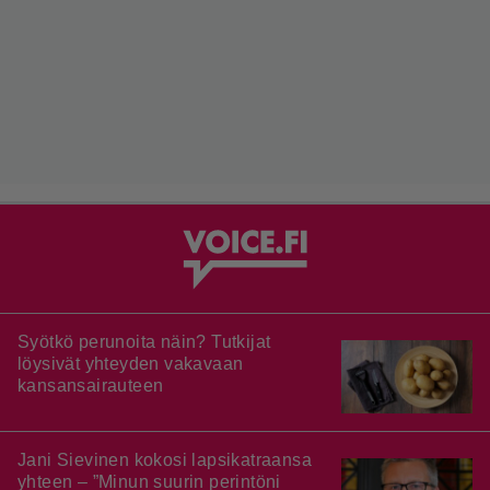
Syötkö perunoita näin? Tutkijat
löysivät yhteyden vakavaan
kansansairauteen
Jani Sievinen kokosi lapsikatraansa
yhteen – ”Minun suurin perintöni