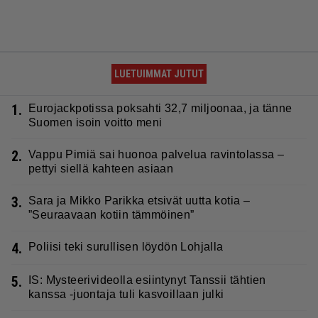
LUETUIMMAT JUTUT
1.
Eurojackpotissa poksahti 32,7 miljoonaa, ja tänne
Suomen isoin voitto meni
2.
Vappu Pimiä sai huonoa palvelua ravintolassa –
pettyi siellä kahteen asiaan
3.
Sara ja Mikko Parikka etsivät uutta kotia –
”Seuraavaan kotiin tämmöinen”
4.
Poliisi teki surullisen löydön Lohjalla
5.
IS: Mysteerivideolla esiintynyt Tanssii tähtien
kanssa -juontaja tuli kasvoillaan julki