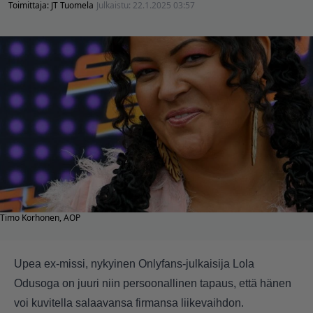
Toimittaja:
JT Tuomela
Julkaistu:
22.1.2025 03:57
Timo Korhonen, AOP
Upea ex-missi, nykyinen Onlyfans-julkaisija Lola
Odusoga on juuri niin persoonallinen tapaus, että hänen
voi kuvitella salaavansa firmansa liikevaihdon.