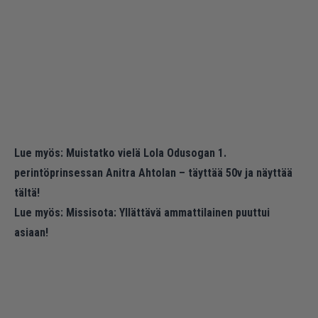
Lue myös:
Muistatko vielä Lola Odusogan 1.
perintöprinsessan Anitra Ahtolan – täyttää 50v ja näyttää
tältä!
Lue myös:
Missisota: Yllättävä ammattilainen puuttui
asiaan!