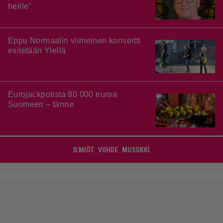
heille”
Eppu Normaalin viimeinen konsertti
esitetään Ylellä
Eurojackpotista 80 000 euroa
Suomeen – tänne
ILMIÖT
VIIHDE
MUSIIKKI