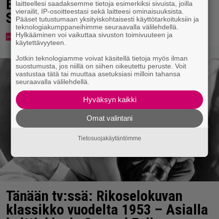
Eurojackpotista 80 000 euroa
laitteellesi saadaksemme tietoja esimerkiksi sivuista, joilla
vierailit, IP-osoitteestasi sekä laitteesi ominaisuuksista.
Suomeen – tänne
Pääset tutustumaan yksityiskohtaisesti käyttötarkoituksiin ja
teknologiakumppaneihimme seuraavalla välilehdellä.
Hylkääminen voi vaikuttaa sivuston toimivuuteen ja
käytettävyyteen.
Jotkin teknologiamme voivat käsitellä tietoja myös ilman
suostumusta, jos niillä on siihen oikeutettu peruste. Voit
vastustaa tätä tai muuttaa asetuksiasi milloin tahansa
seuraavalla välilehdellä.
Hyväksyn kaikki
Omat valintani
Tietosuojakäytäntömme
Tänään tv:ssä: Rikoselokuvan
klassikko vuodelta 1953 – Asialla