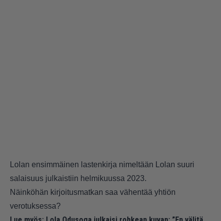
Lolan ensimmäinen lastenkirja nimeltään Lolan suuri
salaisuus julkaistiin helmikuussa 2023.
Näinköhän kirjoitusmatkan saa vähentää yhtiön
verotuksessa?
Lue myös:
Lola Odusoga julkaisi rohkean kuvan: ”En välitä