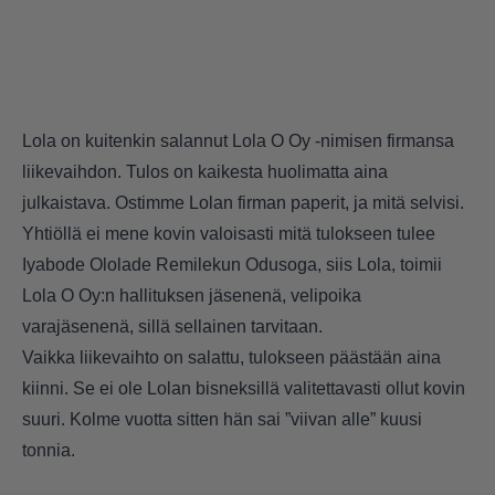
Lola on kuitenkin salannut Lola O Oy -nimisen firmansa
liikevaihdon. Tulos on kaikesta huolimatta aina
julkaistava. Ostimme Lolan firman paperit, ja mitä selvisi.
Yhtiöllä ei mene kovin valoisasti mitä tulokseen tulee
Iyabode Ololade Remilekun Odusoga, siis Lola, toimii
Lola O Oy:n hallituksen jäsenenä, velipoika
varajäsenenä, sillä sellainen tarvitaan.
Vaikka liikevaihto on salattu, tulokseen päästään aina
kiinni. Se ei ole Lolan bisneksillä valitettavasti ollut kovin
suuri. Kolme vuotta sitten hän sai ”viivan alle” kuusi
tonnia.