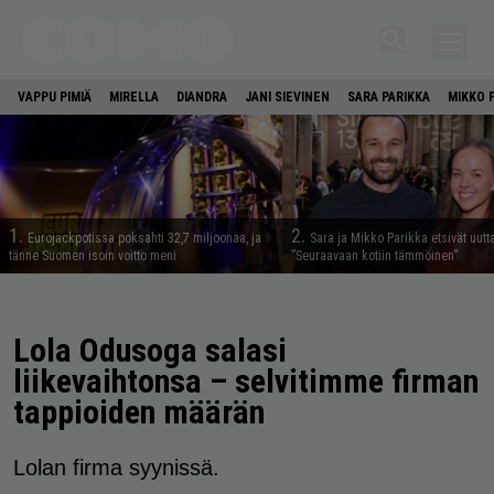
VAPPU PIMIÄ
MIRELLA
DIANDRA
JANI SIEVINEN
SARA PARIKKA
MIKKO 
1.
2.
Eurojackpotissa poksahti 32,7 miljoonaa, ja
Sara ja Mikko Parikka etsivät uutt
tänne Suomen isoin voitto meni
”Seuraavaan kotiin tämmöinen”
Lola Odusoga salasi
liikevaihtonsa – selvitimme firman
tappioiden määrän
Lolan firma syynissä.