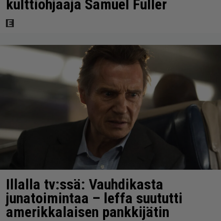
kulttiohjaaja Samuel Fuller
Illalla tv:ssä: Vauhdikasta
junatoimintaa – leffa suututti
amerikkalaisen pankkijätin