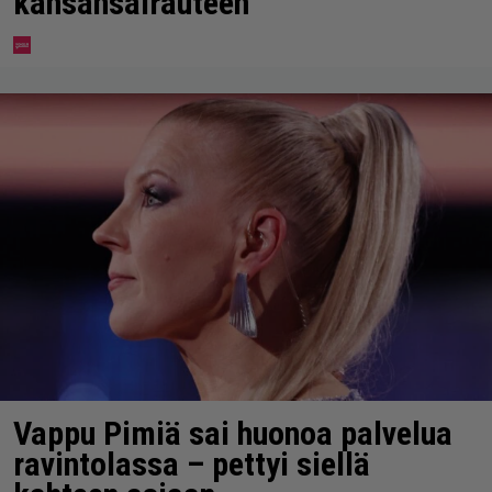
kansansairauteen
Vappu Pimiä sai huonoa palvelua
ravintolassa – pettyi siellä