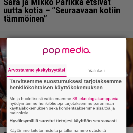
Sara ja Mikko Parikka etsivät
uutta kotia – ”Seuraavaan kotiin
tämmöinen”
Arvostamme yksityisyyttäsi
Valintasi
Tarvitsemme suostumuksesi tarjotaksemme
henkilökohtaisen käyttökokemuksen
Me ja huolellisesti valitsemamme
88 teknologiakumppania
hyödynnämme henkilötietoja tarjotaksemme paremman
käyttäjäkokemuksen sekä kohdentaaksemme sisältöä ja
mainoksia.
Hyväksymällä suostut tietojesi käyttöön seuraavasti
Käytämme laitetunnisteita ja tallennamme evästeitä