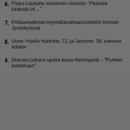
6.
Pippa Laukalta surullinen ulostulo: ”Päästää
kädestä irti…”
7.
Piittaamattomat myymälävarkaat pistettiin linnaan
Jyväskylässä
8.
Uuno: Hjallis Harkimo, 72, ja Jasmine, 38, sanovat
tahdon
9.
Diandra julkaisi upeita kuvia Helsingistä – ”Puitteet
kohdillaan”