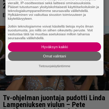
vierailit, IP-osoitteestasi sekä laitteesi ominaisuuksista.
208 miljoonan hittileffassa
Pääset tutustumaan yksityiskohtaisesti käyttötarkoituksiin ja
teknologiakumppaneihimme seuraavalla välilehdellä.
Hylkääminen voi vaikuttaa sivuston toimivuuteen ja
käytettävyyteen.
Jotkin teknologiamme voivat käsitellä tietoja myös ilman
suostumusta, jos niillä on siihen oikeutettu peruste. Voit
vastustaa tätä tai muuttaa asetuksiasi milloin tahansa
seuraavalla välilehdellä.
Hyväksyn kaikki
Omat valintani
Tietosuojakäytäntömme
Tv-ohjelman juontaja pudotti Linda
Lampeniuksen viulun – Pete