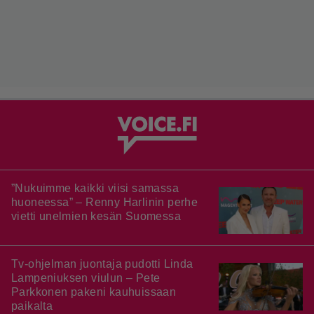
”Nukuimme kaikki viisi samassa
huoneessa” – Renny Harlinin perhe
vietti unelmien kesän Suomessa
Tv-ohjelman juontaja pudotti Linda
Lampeniuksen viulun – Pete
Parkkonen pakeni kauhuissaan
paikalta