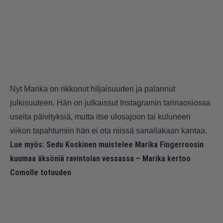
Nyt Marika on rikkonut hiljaisuuden ja palannut
julkisuuteen. Hän on julkaissut Instagramin tarinaosiossa
useita päivityksiä, mutta itse ulosajoon tai kuluneen
viikon tapahtumiin hän ei ota niissä sanallakaan kantaa.
Lue myös:
Sedu Koskinen muistelee Marika Fingerroosin
kuumaa äksöniä ravintolan vessassa – Marika kertoo
Comolle totuuden