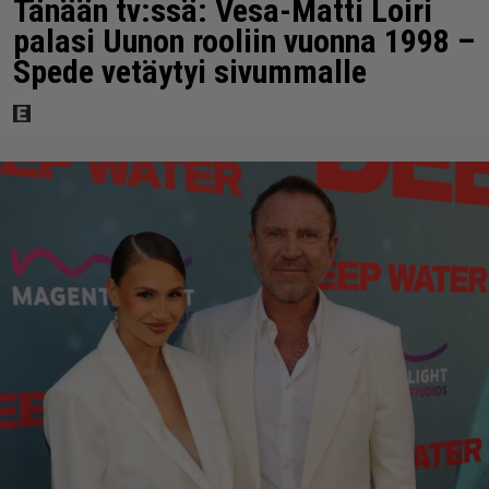
Tänään tv:ssä: Vesa-Matti Loiri
palasi Uunon rooliin vuonna 1998 –
Spede vetäytyi sivummalle