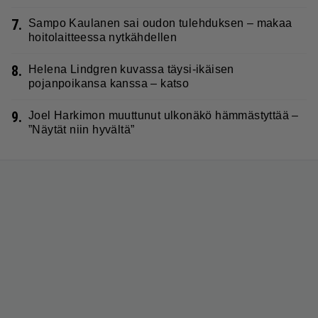
7.
Sampo Kaulanen sai oudon tulehduksen – makaa
hoitolaitteessa nytkähdellen
8.
Helena Lindgren kuvassa täysi-ikäisen
pojanpoikansa kanssa – katso
9.
Joel Harkimon muuttunut ulkonäkö hämmästyttää –
”Näytät niin hyvältä”