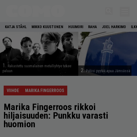
KATJA STÅHL
MIKKO KUUSTONEN
HUUMORI
RAHA
JOEL HARKIMO
ILK
1.
Rakastettu suomalainen metalliyhtye tekee
2.
paluun
Poliisi pyytää apua Jämsässä
VIIHDE
MARIKA FINGERROOS
Marika Fingerroos rikkoi
hiljaisuuden: Punkku varasti
huomion