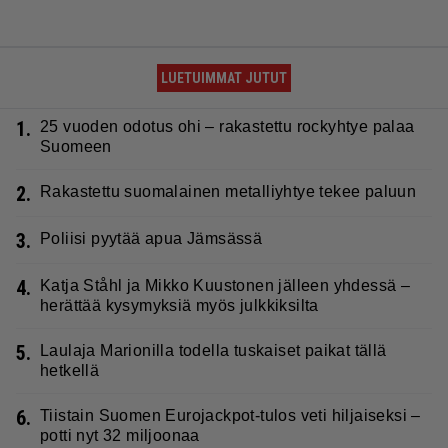
LUETUIMMAT JUTUT
1.
25 vuoden odotus ohi – rakastettu rockyhtye palaa
Suomeen
2.
Rakastettu suomalainen metalliyhtye tekee paluun
3.
Poliisi pyytää apua Jämsässä
4.
Katja Ståhl ja Mikko Kuustonen jälleen yhdessä –
herättää kysymyksiä myös julkkiksilta
5.
Laulaja Marionilla todella tuskaiset paikat tällä
hetkellä
6.
Tiistain Suomen Eurojackpot-tulos veti hiljaiseksi –
potti nyt 32 miljoonaa