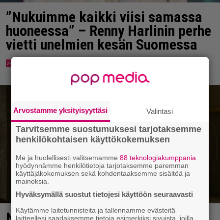
”Nukuimme kaikki viisi samassa
huoneessa” – Renny Harlinin perhe
vietti unelmien kesän Suomessa
Arvostamme yksityisyyttäsi
Valintasi
Tarvitsemme suostumuksesi tarjotaksemme
henkilökohtaisen käyttökokemuksen
Me ja huolellisesti valitsemamme
88 teknologiakumppania
hyödynnämme henkilötietoja tarjotaksemme paremman
käyttäjäkokemuksen sekä kohdentaaksemme sisältöä ja
mainoksia.
Hyväksymällä suostut tietojesi käyttöön seuraavasti
Käytämme laitetunnisteita ja tallennamme evästeitä
Nyt suoratoistossa: Emilia Clarke
laitteellesi saadaksemme tietoja esimerkiksi sivuista, joilla