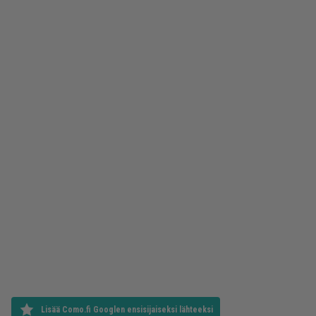
Lisää Como.fi Googlen ensisijaiseksi lähteeksi