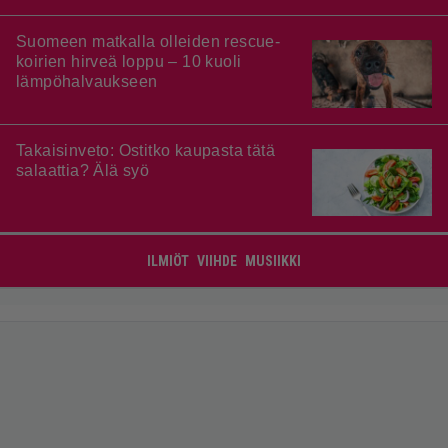
Suomeen matkalla olleiden rescue-
koirien hirveä loppu – 10 kuoli
lämpöhalvaukseen
Takaisinveto: Ostitko kaupasta tätä
salaattia? Älä syö
ILMIÖT
VIIHDE
MUSIIKKI