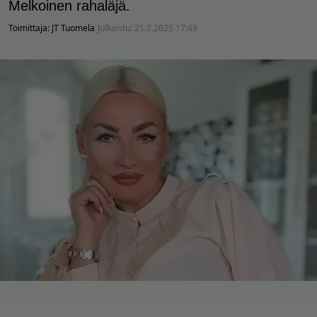
Melkoinen rahaläjä.
Toimittaja:
JT Tuomela
Julkaistu:
21.7.2025 17:49