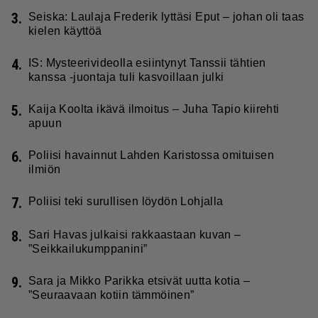
3.
Seiska: Laulaja Frederik lyttäsi Eput – johan oli taas
kielen käyttöä
4.
IS: Mysteerivideolla esiintynyt Tanssii tähtien
kanssa -juontaja tuli kasvoillaan julki
5.
Kaija Koolta ikävä ilmoitus – Juha Tapio kiirehti
apuun
6.
Poliisi havainnut Lahden Karistossa omituisen
ilmiön
7.
Poliisi teki surullisen löydön Lohjalla
8.
Sari Havas julkaisi rakkaastaan kuvan –
”Seikkailukumppanini”
9.
Sara ja Mikko Parikka etsivät uutta kotia –
”Seuraavaan kotiin tämmöinen”