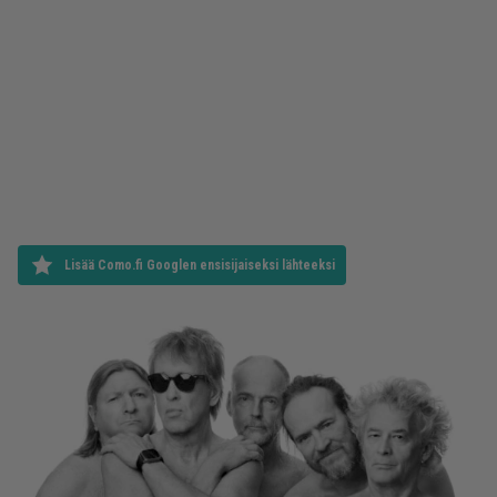
Lisää Como.fi Googlen ensisijaiseksi lähteeksi