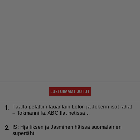
LUETUIMMAT JUTUT
1.
Täällä pelattiin lauantain Loton ja Jokerin isot rahat
– Tokmannilla, ABC:lla, netissä…
2.
IS: Hjalliksen ja Jasminen häissä suomalainen
supertähti