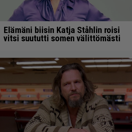
Elämäni biisin Katja Ståhlin roisi
vitsi suututti somen välittömästi