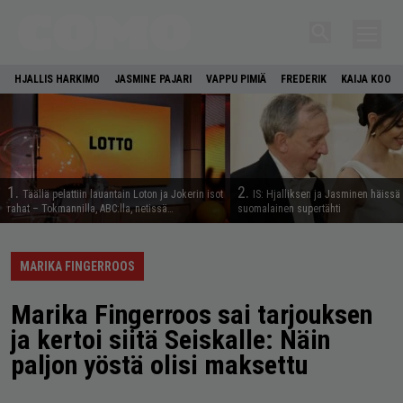
HJALLIS HARKIMO
JASMINE PAJARI
VAPPU PIMIÄ
FREDERIK
KAIJA KOO
1.
2.
Täällä pelattiin lauantain Loton ja Jokerin isot
IS: Hjalliksen ja Jasminen häissä
rahat – Tokmannilla, ABC:lla, netissä…
suomalainen supertähti
MARIKA FINGERROOS
Marika Fingerroos sai tarjouksen
ja kertoi siitä Seiskalle: Näin
paljon yöstä olisi maksettu