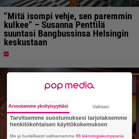
”Mitä isompi vehje, sen paremmin
kulkee” – Susanna Penttilä
suuntasi Bangbussinsa Helsingin
keskustaan
Arvostamme yksityisyyttäsi
Valintasi
Tarvitsemme suostumuksesi tarjotaksemme
henkilökohtaisen käyttökokemuksen
Me ja huolellisesti valitsemamme
88 teknologiakumppania