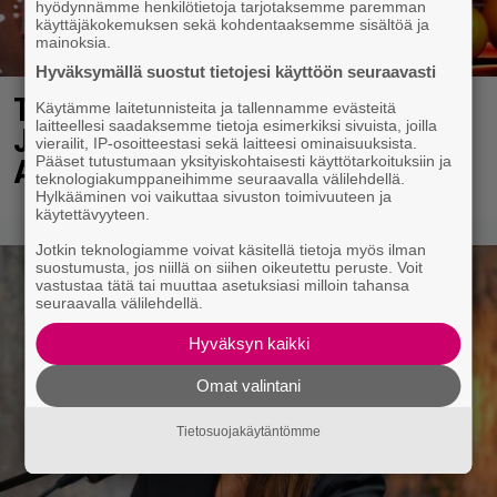
hyödynnämme henkilötietoja tarjotaksemme paremman
käyttäjäkokemuksen sekä kohdentaaksemme sisältöä ja
mainoksia.
Hyväksymällä suostut tietojesi käyttöön seuraavasti
Täällä pelattiin lauantain Loton ja
Käytämme laitetunnisteita ja tallennamme evästeitä
laitteellesi saadaksemme tietoja esimerkiksi sivuista, joilla
Jokerin isot rahat – Tokmannilla,
vierailit, IP-osoitteestasi sekä laitteesi ominaisuuksista.
Pääset tutustumaan yksityiskohtaisesti käyttötarkoituksiin ja
ABC:lla, netissä…
teknologiakumppaneihimme seuraavalla välilehdellä.
Hylkääminen voi vaikuttaa sivuston toimivuuteen ja
käytettävyyteen.
Jotkin teknologiamme voivat käsitellä tietoja myös ilman
suostumusta, jos niillä on siihen oikeutettu peruste. Voit
vastustaa tätä tai muuttaa asetuksiasi milloin tahansa
seuraavalla välilehdellä.
Hyväksyn kaikki
Omat valintani
Tietosuojakäytäntömme