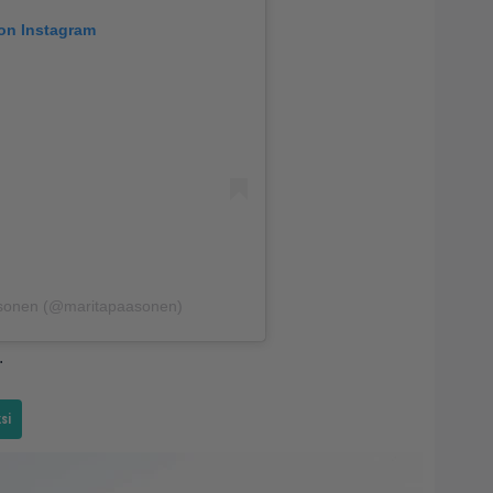
 on Instagram
asonen (@maritapaasonen)
.
si