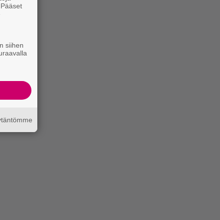
. Pääset
e
n siihen
uraavalla
äytäntömme