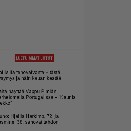
LUETUIMMAT JUTUT
oliisilla tehovalvonta – tästä
ysymys ja näin kauan kestää
ältä näyttää Vappu Pimiän
erhelomalla Portugalissa – ”Kaunis
ekko”
uno: Hjallis Harkimo, 72, ja
asmine, 38, sanovat tahdon