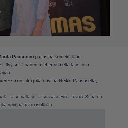
Marita Paasonen
paljastaa sometilillään
 liittyy sekä hänen mieheensä että lapsiinsa.
aavaa.
vieressä on joku joka näyttää Heikki Paasoselta,
vata katsomalla julkaisussa olevaa kuvaa. Siinä on
oka näyttää aivan isältään.