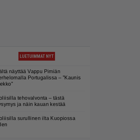
LUETUIMMAT NYT
ältä näyttää Vappu Pimiän
erhelomalla Portugalissa – ”Kaunis
ekko”
oliisilla tehovalvonta – tästä
ysymys ja näin kauan kestää
oliisilla surullinen ilta Kuopiossa
ilen