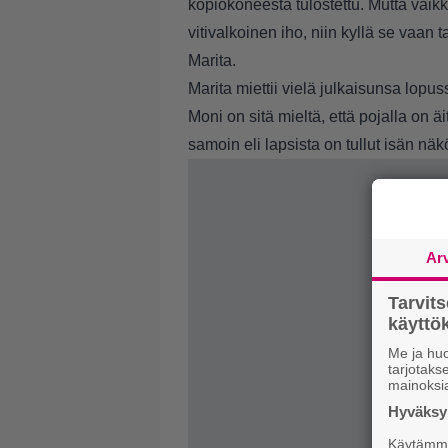
kopiokoneesta tulostettu. Mutta vaikk
vitivalkoinen iho, niin kyllä se vaa
Marita.
Marita miettii vielä julkaisunsa lopu
Moni on sitä mieltä, että pojalla on 
samoin eli lapsista on tullut isän näk
Ar
Tarvit
käytt
Me ja huo
tarjotak
mainoksi
Hyväksym
Käytämme 