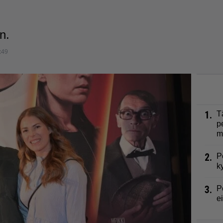
n.
:49
1.
T
p
m
2.
P
k
3.
P
e