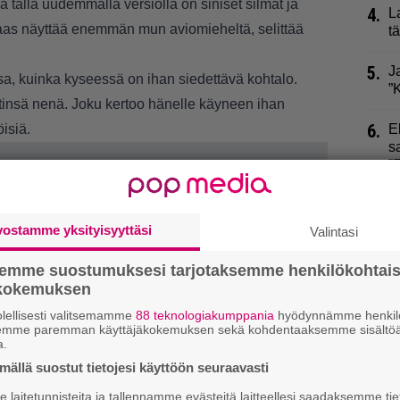
a tällä uudemmalla versiolla on siniset silmät ja
4.
L
n taas näyttää enemmän mun aviomieheltä, selittää
t
5.
J
ssa, kuinka kyseessä on ihan siedettävä kohtalo.
”
äitinsä nenä. Joku kertoo hänelle käyneen ihan
6.
öisiä.
E
s
”
7.
E
vostamme yksityisyyttäsi
Valintasi
8.
H
i
semme suostumuksesi tarjotaksemme henkilökohtai
ökokemuksen
9.
R
lellisesti valitsemamme
88 teknologiakumppania
hyödynnämme henkilö
t
semme paremman käyttäjäkokemuksen sekä kohdentaaksemme sisältöä
a.
ällä suostut tietojesi käyttöön seuraavasti
laitetunnisteita ja tallennamme evästeitä laitteellesi saadaksemme tie