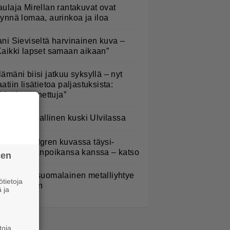
aulaja Mirellan rantakuvat ovat
äynnä lomaa, aurinkoa ja iloa
ani Sieviseltä harvinainen kuva –
Kaikki lapset samaan aikaan”
lämäni biisi jatkuu syksyllä – nyt
aatiin lisätietoa paljastuksista:
Erittäin tunnettuja”
rittäin vaarallinen kuski Ulvilassa
elena Lindgren kuvassa täysi-
käisen pojanpoikansa kanssa – katso
sen
akastettu suomalainen metalliyhtye
tietoja
ekee paluun
 ja
toja