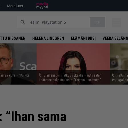
i
Meteli.net
Etsi
TTU RISSANEN
HELENA LINDGREN
ELÄMÄNI BIISI
VEERA SELÄN
5.
6.
nainen kuva – ”Kaikki
Elämäni biisi jatkuu syksyllä – nyt saatiin
Tältä n
lisätietoa paljastuksista: ”Erittäin tunnettuja”
Portugalis
: ”Ihan sama