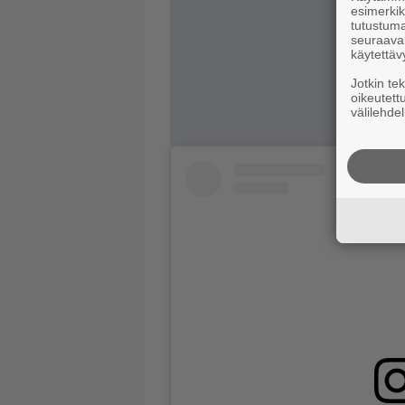
esimerkiks
tutustuma
seuraaval
käytettäv
Jotkin te
oikeutett
välilehdel