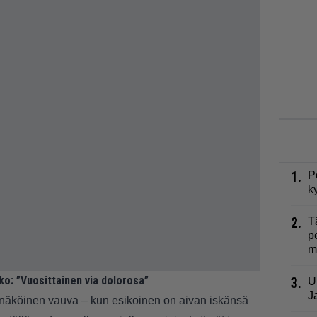
1.
P
k
2.
T
p
m
o: ”Vuosittainen via dolorosa”
3.
U
J
 munnäköinen vauva – kun esikoinen on aivan iskänsä