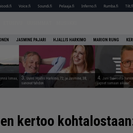
isodi.fi
Voice.fi
Soundi.fi
Pelaaja.fi
Inferno.fi
Rumba.fi
Tilt.f
ETUSIVU
UUSIMMAT
MUSIIKKI
ONEN
JASMINE PAJARI
HJALLIS HARKIMO
MARION RUNG
KER
3.
4.
täynnä lomaa,
Uuno: Hjallis Harkimo, 72, ja Jasmine, 38,
Jani Sieviseltä harvi
sanovat tahdon
lapset samaan aikaan”
en kertoo kohtalostaan