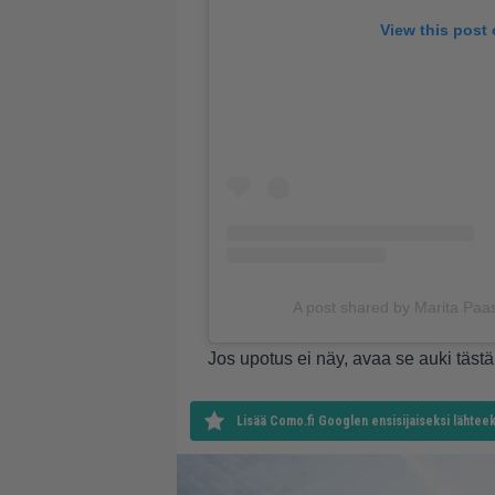
View this post
A post shared by Marita Pa
Jos upotus ei näy, avaa se auki
tästä
Lisää Como.fi Googlen ensisijaiseksi lähteek