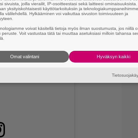
i sivuista, joilla vierailit, IP-osoitteestasi sekä laitteesi ominaisuuksista
an yksityiskohtaisesti käyttötarkoituksiin ja teknologiakumppaneihimm
la välilehdellä. Hylkääminen voi vaikuttaa sivuston toimivuuteen ja
yyteen.
knologiamme voivat käsitellä tietoja myös ilman suostumusta, jos niillä o
u peruste. Voit vastustaa tätä tai muuttaa asetuksiasi milloin tahansa se
lä.
Omat valintani
Hyväksyn kaikki
Tietosuojak