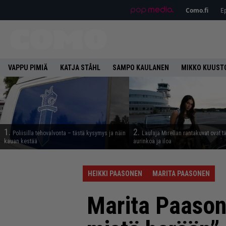
Como.fi
Ep
VAPPU PIMIÄ
KATJA STÅHL
SAMPO KAULANEN
MIKKO KUUST
1.
2.
Poliisilla tehovalvonta – tästä kysymys ja näin
Laulaja Mirellan rantakuvat ovat 
kauan kestää
aurinkoa ja iloa
HEIKKI PAASONEN
MARITA PAASONEN
Marita Paason