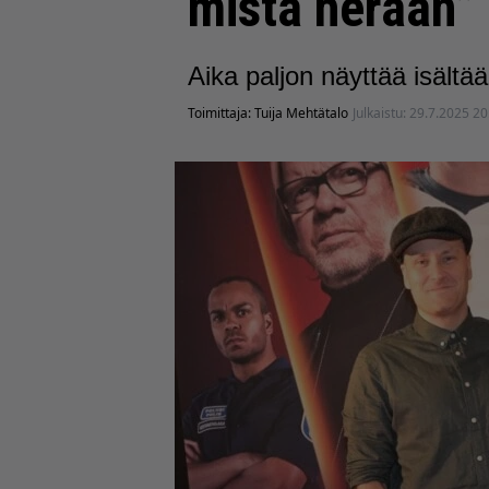
mistä herään”
Aika paljon näyttää isältää
Toimittaja:
Tuija Mehtätalo
Julkaistu:
29.7.2025 20