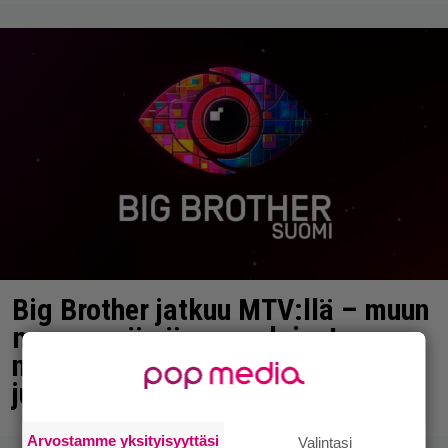
Big Brother jatkuu MTV:llä – muun
muassa nämä suomalaiset
nousivat ohjelman myötä
julkkiksiksi
Arvostamme yksityisyyttäsi
Valintasi