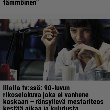
tämmöinen”
Illalla tv:ssä: 90-luvun
rikoselokuva joka ei vanhene
koskaan – rönsyilevä mestariteos
kestää aikaa ja kulutusta