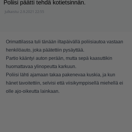
Poliisi päätti tehdä kotietsinnän.
Julkaistu:
2.9.2021 22:55
Orimattilassa tuli tänään iltapäivällä poliisiautoa vastaan
henkilöauto, joka päätettiin pysäyttää.
Partio kääntyi auton perään, mutta sepä kaasuttikin
huomattavaa ylinopeutta karkuun.
Poliisi lähti ajamaan takaa pakenevaa kuskia, ja kun
hänet tavoitettiin, selvisi että viisikymppisellä miehellä ei
olle ajo-oikeutta lainkaan.