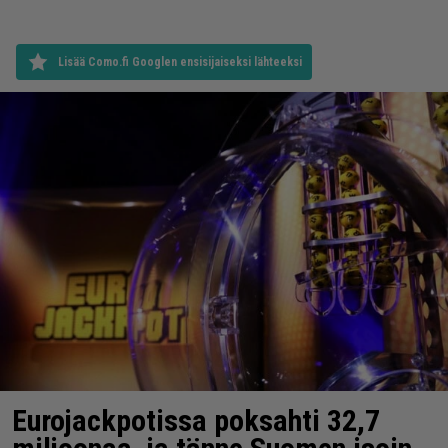
Lisää Como.fi Googlen ensisijaiseksi lähteeksi
Eurojackpotissa poksahti 32,7