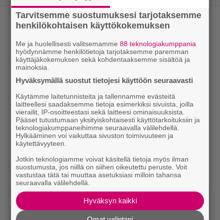
Tarvitsemme suostumuksesi tarjotaksemme
henkilökohtaisen käyttökokemuksen
Me ja huolellisesti valitsemamme
88 teknologiakumppania
hyödynnämme henkilötietoja tarjotaksemme paremman
käyttäjäkokemuksen sekä kohdentaaksemme sisältöä ja
mainoksia.
Hyväksymällä suostut tietojesi käyttöön seuraavasti
Käytämme laitetunnisteita ja tallennamme evästeitä
laitteellesi saadaksemme tietoja esimerkiksi sivuista, joilla
vierailit, IP-osoitteestasi sekä laitteesi ominaisuuksista.
Pääset tutustumaan yksityiskohtaisesti käyttötarkoituksiin ja
teknologiakumppaneihimme seuraavalla välilehdellä.
Hylkääminen voi vaikuttaa sivuston toimivuuteen ja
käytettävyyteen.
Jotkin teknologiamme voivat käsitellä tietoja myös ilman
suostumusta, jos niillä on siihen oikeutettu peruste. Voit
vastustaa tätä tai muuttaa asetuksiasi milloin tahansa
seuraavalla välilehdellä.
Hyväksyn kaikki
Omat valintani