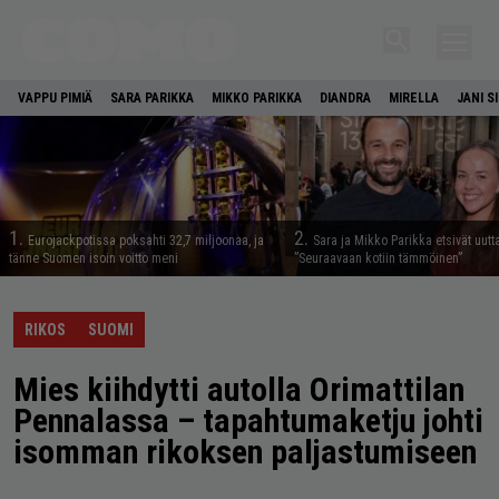
VAPPU PIMIÄ
SARA PARIKKA
MIKKO PARIKKA
DIANDRA
MIRELLA
JANI S
1.
2.
Eurojackpotissa poksahti 32,7 miljoonaa, ja
Sara ja Mikko Parikka etsivät uutt
tänne Suomen isoin voitto meni
”Seuraavaan kotiin tämmöinen”
RIKOS
SUOMI
Mies kiihdytti autolla Orimattilan
Pennalassa – tapahtumaketju johti
isomman rikoksen paljastumiseen