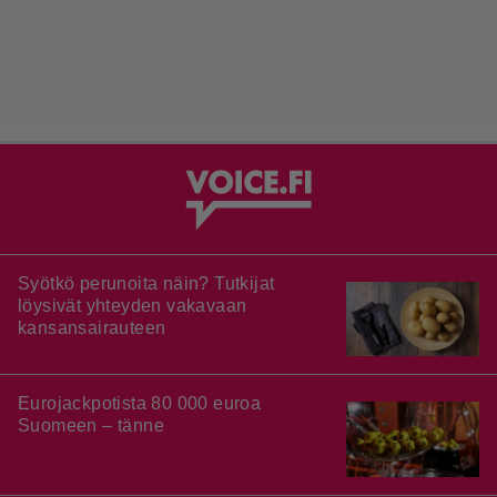
Syötkö perunoita näin? Tutkijat
löysivät yhteyden vakavaan
kansansairauteen
Eurojackpotista 80 000 euroa
Suomeen – tänne