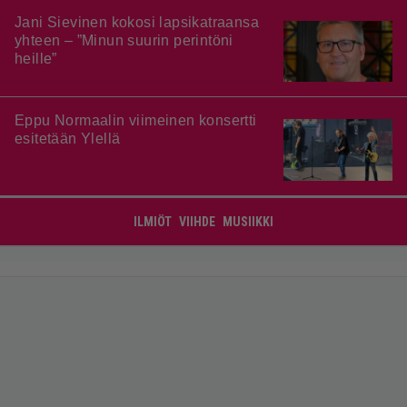
Jani Sievinen kokosi lapsikatraansa
yhteen – ”Minun suurin perintöni
heille”
Eppu Normaalin viimeinen konsertti
esitetään Ylellä
ILMIÖT
VIIHDE
MUSIIKKI