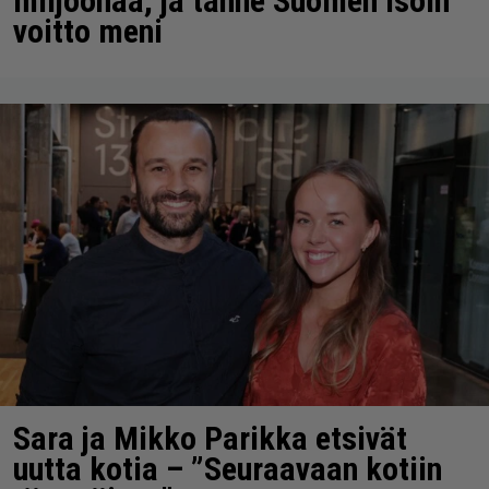
miljoonaa, ja tänne Suomen isoin
voitto meni
Sara ja Mikko Parikka etsivät
uutta kotia – ”Seuraavaan kotiin