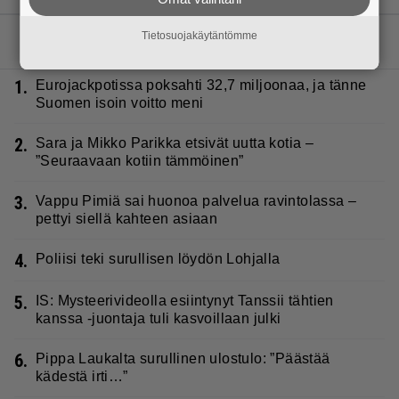
Tietosuojakäytäntömme
LUETUIMMAT JUTUT
1.
Eurojackpotissa poksahti 32,7 miljoonaa, ja tänne
Suomen isoin voitto meni
2.
Sara ja Mikko Parikka etsivät uutta kotia –
”Seuraavaan kotiin tämmöinen”
3.
Vappu Pimiä sai huonoa palvelua ravintolassa –
pettyi siellä kahteen asiaan
4.
Poliisi teki surullisen löydön Lohjalla
5.
IS: Mysteerivideolla esiintynyt Tanssii tähtien
kanssa -juontaja tuli kasvoillaan julki
6.
Pippa Laukalta surullinen ulostulo: ”Päästää
kädestä irti…”