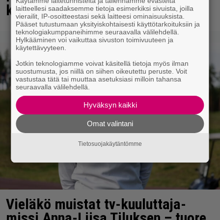
Käytämme laitetunnisteita ja tallennamme evästeitä
kahteen asiaan
laitteellesi saadaksemme tietoja esimerkiksi sivuista, joilla
vierailit, IP-osoitteestasi sekä laitteesi ominaisuuksista.
Pääset tutustumaan yksityiskohtaisesti käyttötarkoituksiin ja
teknologiakumppaneihimme seuraavalla välilehdellä.
Hylkääminen voi vaikuttaa sivuston toimivuuteen ja
käytettävyyteen.
Jotkin teknologiamme voivat käsitellä tietoja myös ilman
suostumusta, jos niillä on siihen oikeutettu peruste. Voit
vastustaa tätä tai muuttaa asetuksiasi milloin tahansa
seuraavalla välilehdellä.
Hyväksyn kaikki
Omat valintani
Tietosuojakäytäntömme
Vieläkö muistat tv-kuuluttaja-
missi Anna-Liisa Tiluksen – tuore