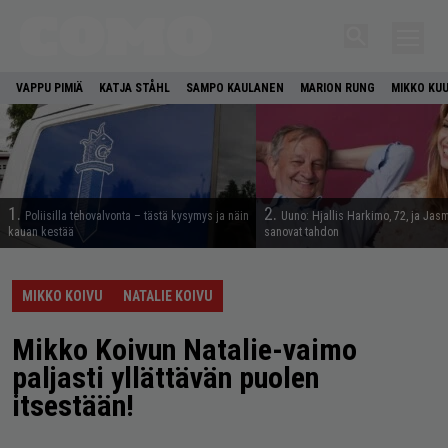
VAPPU PIMIÄ
KATJA STÅHL
SAMPO KAULANEN
MARION RUNG
MIKKO KU
1.
2.
Poliisilla tehovalvonta – tästä kysymys ja näin
Uuno: Hjallis Harkimo, 72, ja Jasm
kauan kestää
sanovat tahdon
MIKKO KOIVU
NATALIE KOIVU
Mikko Koivun Natalie-vaimo
paljasti yllättävän puolen
itsestään!