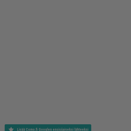
Lisää Como.fi Googlen ensisijaiseksi lähteeksi