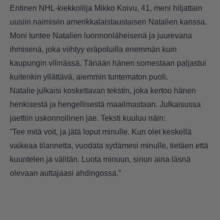
Entinen NHL-kiekkoilija Mikko Koivu, 41, meni hiljattain
uusiin naimisiin amerikkalaistaustaisen Natalien kanssa.
Moni tuntee Natalien luonnonläheisenä ja juurevana
ihmisenä, joka viihtyy eräpoluilla enemmän kuin
kaupungin vilinässä. Tänään hänen somestaan paljastui
kuitenkin yllättävä, aiemmin tuntematon puoli.
Natalie julkaisi koskettavan tekstin, joka kertoo hänen
henkisestä ja hengellisestä maailmastaan. Julkaisussa
jaettiin uskonnollinen jae. Teksti kuuluu näin:
”Tee mitä voit, ja jätä loput minulle. Kun olet keskellä
vaikeaa tilannetta, vuodata sydämesi minulle, tietäen että
kuuntelen ja välitän. Luota minuun, sinun aina läsnä
olevaan auttajaasi ahdingossa.”