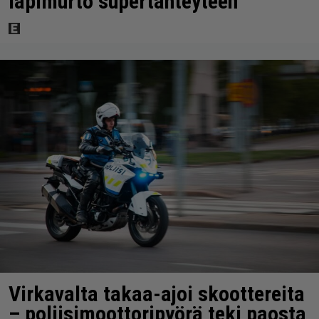
läpimurto supertähteyteen
Virkavalta takaa-ajoi skoottereita
– poliisimoottoripyörä teki paosta