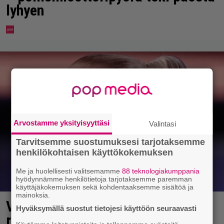
lyhyen
Arvostamme yksityisyyttäsi
Valintasi
Tarvitsemme suostumuksesi tarjotaksemme
henkilökohtaisen käyttökokemuksen
Me ja huolellisesti valitsemamme
88 teknologiakumppania
hyödynnämme henkilötietoja tarjotaksemme paremman
käyttäjäkokemuksen sekä kohdentaaksemme sisältöä ja
mainoksia.
Vappu Pimiä sai huonoa palvelua
Hyväksymällä suostut tietojesi käyttöön seuraavasti
ravintolassa – pettyi siellä