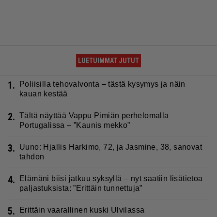
LUETUIMMAT JUTUT
1.
Poliisilla tehovalvonta – tästä kysymys ja näin
kauan kestää
2.
Tältä näyttää Vappu Pimiän perhelomalla
Portugalissa – ”Kaunis mekko”
3.
Uuno: Hjallis Harkimo, 72, ja Jasmine, 38, sanovat
tahdon
4.
Elämäni biisi jatkuu syksyllä – nyt saatiin lisätietoa
paljastuksista: ”Erittäin tunnettuja”
5.
Erittäin vaarallinen kuski Ulvilassa