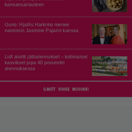
kansansairauteen
Uuno: Hjallis Harkimo menee
naimisiin Jasmine Pajarin kanssa
Lidl aloitti jättialennukset – kotimaiset
kasvikset jopa 40 prosentin
alennuksessa
ILMIÖT
VIIHDE
MUSIIKKI