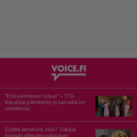
”Että semmonen sirkus” – TTK-
kilpailijat julkistettiin ja kansalla on
sanottavaa
Syötkö perunoita näin? Tutkijat
löysivät yhteyden vakavaan