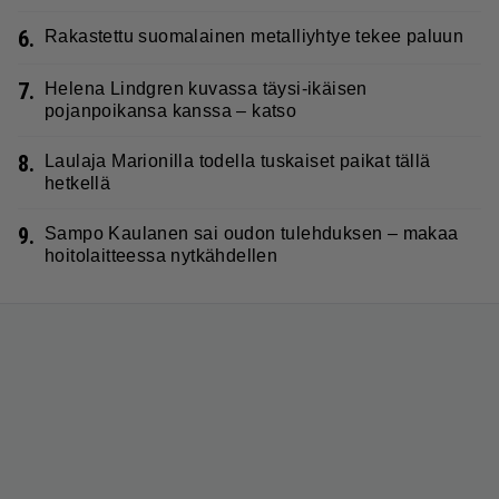
6.
Rakastettu suomalainen metalliyhtye tekee paluun
7.
Helena Lindgren kuvassa täysi-ikäisen
pojanpoikansa kanssa – katso
8.
Laulaja Marionilla todella tuskaiset paikat tällä
hetkellä
9.
Sampo Kaulanen sai oudon tulehduksen – makaa
hoitolaitteessa nytkähdellen