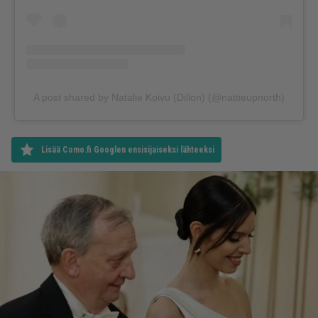
A post shared by Natalie Koivu (Dillon) (@nattieupnorth)
Lisää Como.fi Googlen ensisijaiseksi lähteeksi