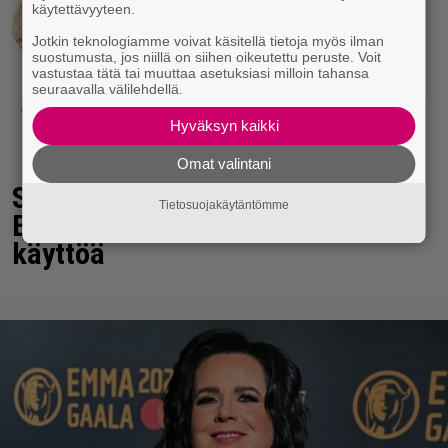
käytettävyyteen.
Jotkin teknologiamme voivat käsitellä tietoja myös ilman
suostumusta, jos niillä on siihen oikeutettu peruste. Voit
vastustaa tätä tai muuttaa asetuksiasi milloin tahansa
seuraavalla välilehdellä.
Hyväksyn kaikki
Omat valintani
Seiska: Laulaja Frederik lyttäsi
Tietosuojakäytäntömme
Eput – johan oli taas kielen
käyttöä