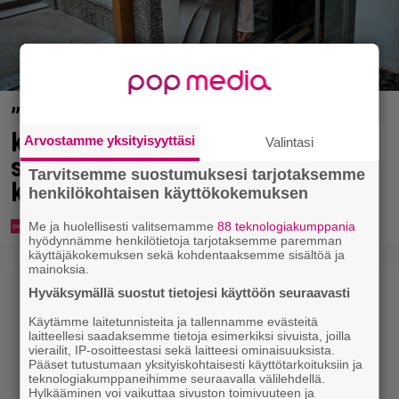
”Mitä isompi vehje, sen paremmin
kulkee” – Susanna Penttilä
Arvostamme yksityisyyttäsi
Valintasi
suuntasi Bangbussinsa Helsingin
Tarvitsemme suostumuksesi tarjotaksemme
keskustaan
henkilökohtaisen käyttökokemuksen
Me ja huolellisesti valitsemamme
88 teknologiakumppania
hyödynnämme henkilötietoja tarjotaksemme paremman
käyttäjäkokemuksen sekä kohdentaaksemme sisältöä ja
mainoksia.
Hyväksymällä suostut tietojesi käyttöön seuraavasti
Käytämme laitetunnisteita ja tallennamme evästeitä
laitteellesi saadaksemme tietoja esimerkiksi sivuista, joilla
vierailit, IP-osoitteestasi sekä laitteesi ominaisuuksista.
Pääset tutustumaan yksityiskohtaisesti käyttötarkoituksiin ja
teknologiakumppaneihimme seuraavalla välilehdellä.
Hylkääminen voi vaikuttaa sivuston toimivuuteen ja