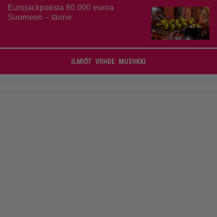
Eurojackpotista 80 000 euroa
Suomeen – tänne
ILMIÖT
VIIHDE
MUSIIKKI