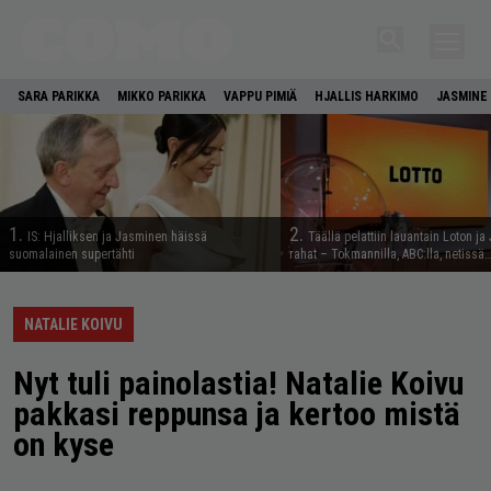
SARA PARIKKA
MIKKO PARIKKA
VAPPU PIMIÄ
HJALLIS HARKIMO
JASMINE 
1.
2.
IS: Hjalliksen ja Jasminen häissä
Täällä pelattiin lauantain Loton ja
suomalainen supertähti
rahat – Tokmannilla, ABC:lla, netissä
NATALIE KOIVU
Nyt tuli painolastia! Natalie Koivu
pakkasi reppunsa ja kertoo mistä
on kyse