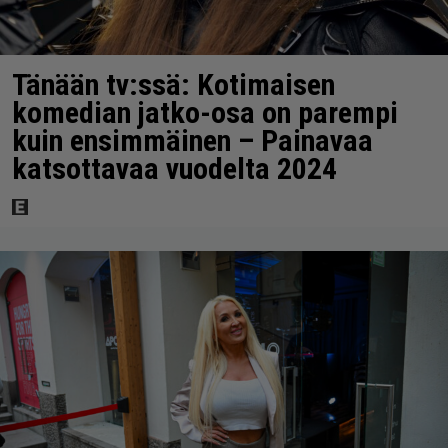
Tänään tv:ssä: Kotimaisen
komedian jatko-osa on parempi
kuin ensimmäinen – Painavaa
katsottavaa vuodelta 2024