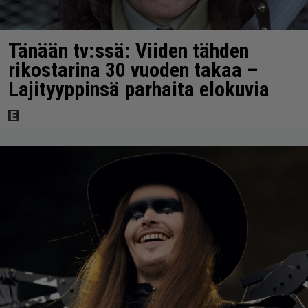
Tänään tv:ssä: Viiden tähden
rikostarina 30 vuoden takaa –
Lajityyppinsä parhaita elokuvia