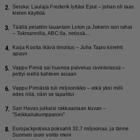
2.
Seiska: Laulaja Frederik lyttäsi Eput – johan oli taas
kielen käyttöä
3.
Täällä pelattiin lauantain Loton ja Jokerin isot rahat
– Tokmannilla, ABC:lla, netissä…
4.
Kaija Koolta ikävä ilmoitus – Juha Tapio kiirehti
apuun
5.
Vappu Pimiä sai huonoa palvelua ravintolassa –
pettyi siellä kahteen asiaan
6.
Vappu Pimiästä tuli miljoonikko – eikä yksi milli
edes riitä, näin se tapahtui
7.
Sari Havas julkaisi rakkaastaan kuvan –
”Seikkailukumppanini”
8.
Eurojackpotissa poksahti 32,7 miljoonaa, ja tänne
Suomen isoin voitto meni