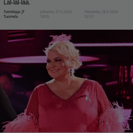
Läl-läl-lää.
Toimittaja:
JT
Julkaistu:
27.5.2026
Päivitetty:
28.5.2026
Tuomela
18:05
02:31