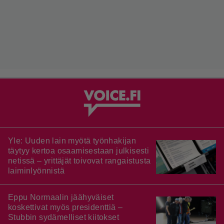
Yle: Uuden lain myötä työnhakijan
täytyy kertoa osaamisestaan julkisesti
netissä – yrittäjät toivovat rangaistusta
laiminlyönnistä
Eppu Normaalin jäähyväiset
koskettivat myös presidenttiä –
Stubbin sydämelliset kiitokset