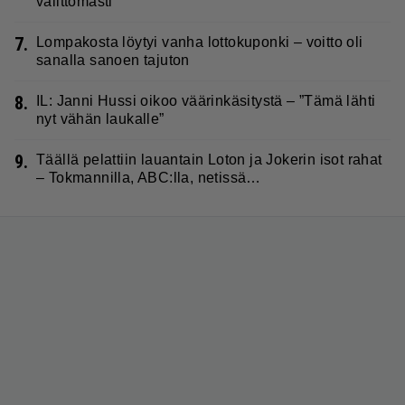
välittömästi
7.
Lompakosta löytyi vanha lottokuponki – voitto oli
sanalla sanoen tajuton
8.
IL: Janni Hussi oikoo väärinkäsitystä – ”Tämä lähti
nyt vähän laukalle”
9.
Täällä pelattiin lauantain Loton ja Jokerin isot rahat
– Tokmannilla, ABC:lla, netissä…