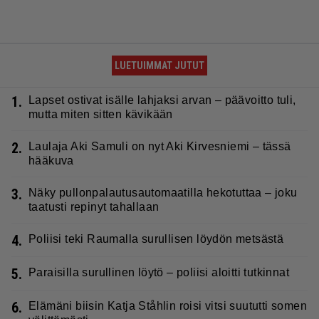
LUETUIMMAT JUTUT
1.
Lapset ostivat isälle lahjaksi arvan – päävoitto tuli,
mutta miten sitten kävikään
2.
Laulaja Aki Samuli on nyt Aki Kirvesniemi – tässä
hääkuva
3.
Näky pullonpalautusautomaatilla hekotuttaa – joku
taatusti repinyt tahallaan
4.
Poliisi teki Raumalla surullisen löydön metsästä
5.
Paraisilla surullinen löytö – poliisi aloitti tutkinnat
6.
Elämäni biisin Katja Ståhlin roisi vitsi suututti somen