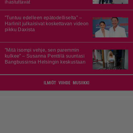
ihastuttavat
”Tuntuu edelleen epätodelliselta” –
Harlinit julkaisivat koskettavan videon
pikku Daxista
”Mitä isompi vehje, sen paremmin
kulkee” – Susanna Penttilä suuntasi
Bangbussinsa Helsingin keskustaan
ILMIÖT
VIIHDE
MUSIIKKI