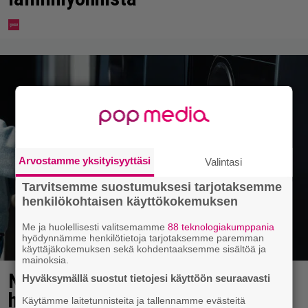
Arvostamme yksityisyyttäsi
Valintasi
Tarvitsemme suostumuksesi tarjotaksemme
henkilökohtaisen käyttökokemuksen
Me ja huolellisesti valitsemamme
88 teknologiakumppania
hyödynnämme henkilötietoja tarjotaksemme paremman
käyttäjäkokemuksen sekä kohdentaaksemme sisältöä ja
mainoksia.
Näky pullonpalautusautomaatilla
Hyväksymällä suostut tietojesi käyttöön seuraavasti
hekotuttaa – joku taatusti repinyt
Käytämme laitetunnisteita ja tallennamme evästeitä