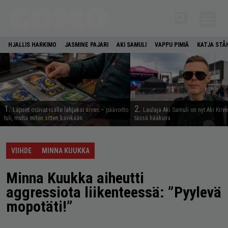
HJALLIS HARKIMO
JASMINE PAJARI
AKI SAMULI
VAPPU PIMIÄ
KATJA STÅ
1.
2.
Lapset ostivat isälle lahjaksi arvan – päävoitto
Laulaja Aki Samuli on nyt Aki Kirv
tuli, mutta miten sitten kävikään
tässä hääkuva
VIIHDE
MINNA KUUKKA
Minna Kuukka aiheutti
aggressiota liikenteessä: ”Pyylevä
mopotäti!”