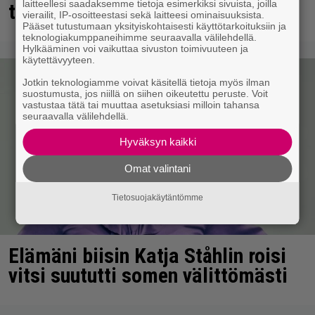
laitteellesi saadaksemme tietoja esimerkiksi sivuista, joilla
tahallaan
vierailit, IP-osoitteestasi sekä laitteesi ominaisuuksista.
Pääset tutustumaan yksityiskohtaisesti käyttötarkoituksiin ja
teknologiakumppaneihimme seuraavalla välilehdellä.
Hylkääminen voi vaikuttaa sivuston toimivuuteen ja
käytettävyyteen.
Jotkin teknologiamme voivat käsitellä tietoja myös ilman
suostumusta, jos niillä on siihen oikeutettu peruste. Voit
vastustaa tätä tai muuttaa asetuksiasi milloin tahansa
seuraavalla välilehdellä.
Hyväksyn kaikki
Omat valintani
Tietosuojakäytäntömme
Elämäni biisin Katja Ståhlin roisi
vitsi suututti somen välittömästi