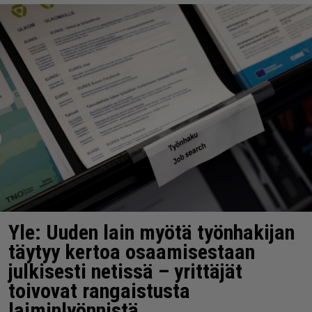
Yle: Uuden lain myötä työnhakijan
täytyy kertoa osaamisestaan
julkisesti netissä – yrittäjät
toivovat rangaistusta
laiminlyönnistä