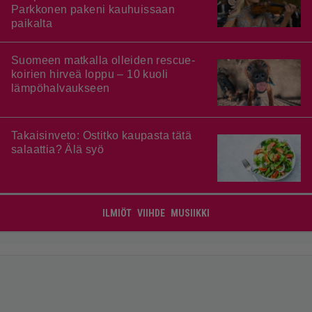
Parkkonen pakeni kauhuissaan
paikalta
Suomeen matkalla olleiden rescue-
koirien hirveä loppu – 10 kuoli
lämpöhalvaukseen
Takaisinveto: Ostitko kaupasta tätä
salaattia? Älä syö
ILMIÖT
VIIHDE
MUSIIKKI