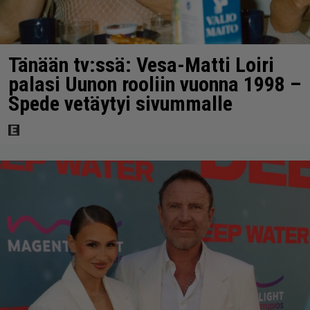
Tänään tv:ssä: Vesa-Matti Loiri
palasi Uunon rooliin vuonna 1998 –
Spede vetäytyi sivummalle