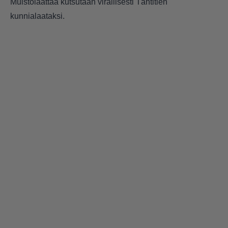
Muistolaattaa kutsutaan virallisesti Tähtitien
kunnialaataksi.