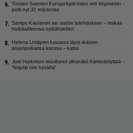
6.
Tiistain Suomen Eurojackpot-tulos veti hiljaiseksi –
potti nyt 32 miljoonaa
7.
Sampo Kaulanen sai oudon tulehduksen – makaa
hoitolaitteessa nytkähdellen
8.
Helena Lindgren kuvassa täysi-ikäisen
pojanpoikansa kanssa – katso
9.
Joel Harkimon muuttunut ulkonäkö hämmästyttää –
”Näytät niin hyvältä”