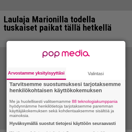
Laulaja Marionilla todella
tuskaiset paikat tällä hetkellä
Arvostamme yksityisyyttäsi
Valintasi
Tarvitsemme suostumuksesi tarjotaksemme
henkilökohtaisen käyttökokemuksen
Me ja huolellisesti valitsemamme
88 teknologiakumppania
hyödynnämme henkilötietoja tarjotaksemme paremman
käyttäjäkokemuksen sekä kohdentaaksemme sisältöä ja
mainoksia.
Hyväksymällä suostut tietojesi käyttöön seuraavasti