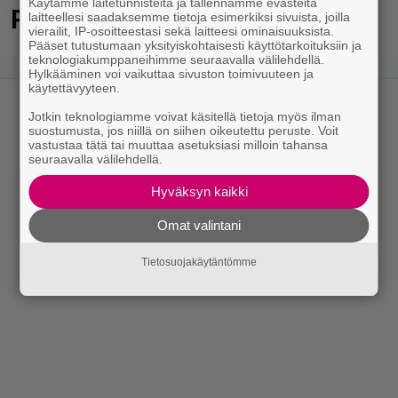
Käytämme laitetunnisteita ja tallennamme evästeitä
Poliisi pyytää apua Jämsässä
laitteellesi saadaksemme tietoja esimerkiksi sivuista, joilla
vierailit, IP-osoitteestasi sekä laitteesi ominaisuuksista.
Pääset tutustumaan yksityiskohtaisesti käyttötarkoituksiin ja
teknologiakumppaneihimme seuraavalla välilehdellä.
Hylkääminen voi vaikuttaa sivuston toimivuuteen ja
käytettävyyteen.
Jotkin teknologiamme voivat käsitellä tietoja myös ilman
suostumusta, jos niillä on siihen oikeutettu peruste. Voit
vastustaa tätä tai muuttaa asetuksiasi milloin tahansa
seuraavalla välilehdellä.
Hyväksyn kaikki
Omat valintani
Tietosuojakäytäntömme