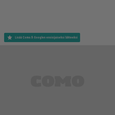
Lisää Como.fi Googlen ensisijaiseksi lähteeksi