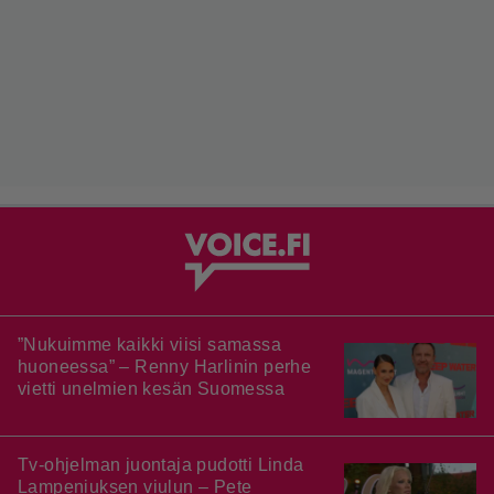
”Nukuimme kaikki viisi samassa
huoneessa” – Renny Harlinin perhe
vietti unelmien kesän Suomessa
Tv-ohjelman juontaja pudotti Linda
Lampeniuksen viulun – Pete