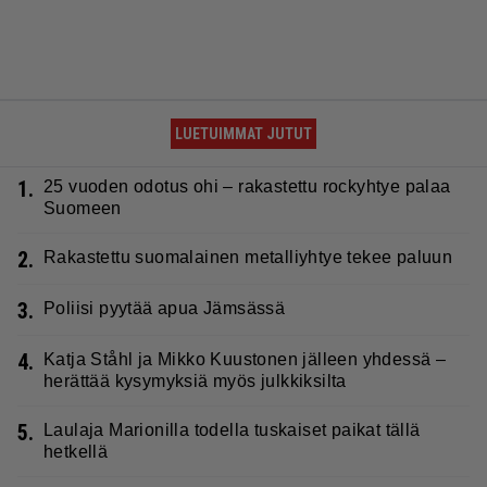
LUETUIMMAT JUTUT
1.
25 vuoden odotus ohi – rakastettu rockyhtye palaa
Suomeen
2.
Rakastettu suomalainen metalliyhtye tekee paluun
3.
Poliisi pyytää apua Jämsässä
4.
Katja Ståhl ja Mikko Kuustonen jälleen yhdessä –
herättää kysymyksiä myös julkkiksilta
5.
Laulaja Marionilla todella tuskaiset paikat tällä
hetkellä