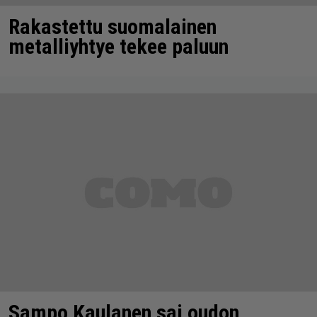
Rakastettu suomalainen
metalliyhtye tekee paluun
Sampo Kaulanen sai oudon