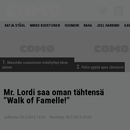
KATJA STÅHL
MIKKO KUUSTONEN
HUUMORI
RAHA
JOEL HARKIMO
ILK
1.
Rakastettu suomalainen metalliyhtye tekee
2.
paluun
Poliisi pyytää apua Jämsässä
Mr. Lordi saa oman tähtensä
”Walk of Famelle!”
Julkaistu:
30.3.2012 14:23
Päivitetty:
30.3.2012 20:05