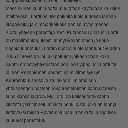
kauppakeskukseen ja sen Tähtitielle.
Messinkinen kunnialaatta muurataan käytävään kaikkien
ihailtavaksi. Lordi on itse paikalla tilaisuudessa tänään
iltapäivällä, ja nimmarikeikaksihan se myös menee.
-Lordi-yhtyeen perustaja Tomi Putaansuu alias Mr. Lordi
on maailmanlaajuisesti tehnyt Rovaniemeä ja koko
Lappia tunnetuksi. Lordin suosio ei ole laantunut vuoden
2006 Eurovision-laulukilpailujen jälkeen vaan koko
Suomi on heviyhtyeestään edelleen ylpeä. Mr. Lordi toi
jälleen Rovaniemen upeasti esiin viime syksyn
Kuorosota-kisassa ja sai aikaan ilmiömäisen
yhteishengen nosteen rovaniemeläisten kannustaessa
suosikkinsa kuoroa. Mr. Lordi on kotiseuturakkaana
kiistatta yksi tunnetuimmista henkilöistä, joka on tehnyt
tiettäväksi missä Rovaniemi maailmankartalla sijaitsee,
kuuluvat perustelut.