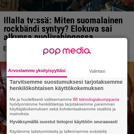
Illalla tv:ssä: Miten suomalainen
rockbändi syntyy? Elokuva sai
alkunsa puolivahingossa
Arvostamme yksityisyyttäsi
Valintasi
Tarvitsemme suostumuksesi tarjotaksemme
henkilökohtaisen käyttökokemuksen
Me ja huolellisesti valitsemamme
88 teknologiakumppania
hyödynnämme henkilötietoja tarjotaksemme paremman
käyttäjäkokemuksen sekä kohdentaaksemme sisältöä ja
mainoksia.
Hyväksymällä suostut tietojesi käyttöön seuraavasti
Käytämme laitetunnisteita ja tallennamme evästeitä