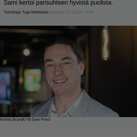
Sami kertoi parisuhteen hyvistä puolista.
Toimittaja:
Tuija Mehtätalo
Julkaistu:
25.5.2026 15:44
Kimmo Brandt/ All Over Press