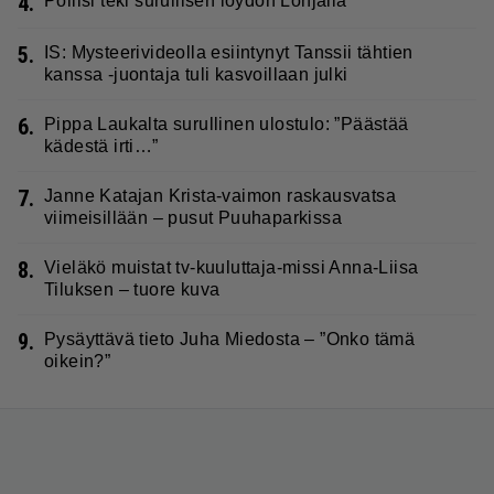
4.
Poliisi teki surullisen löydön Lohjalla
5.
IS: Mysteerivideolla esiintynyt Tanssii tähtien
kanssa -juontaja tuli kasvoillaan julki
6.
Pippa Laukalta surullinen ulostulo: ”Päästää
kädestä irti…”
7.
Janne Katajan Krista-vaimon raskausvatsa
viimeisillään – pusut Puuhaparkissa
8.
Vieläkö muistat tv-kuuluttaja-missi Anna-Liisa
Tiluksen – tuore kuva
9.
Pysäyttävä tieto Juha Miedosta – ”Onko tämä
oikein?”