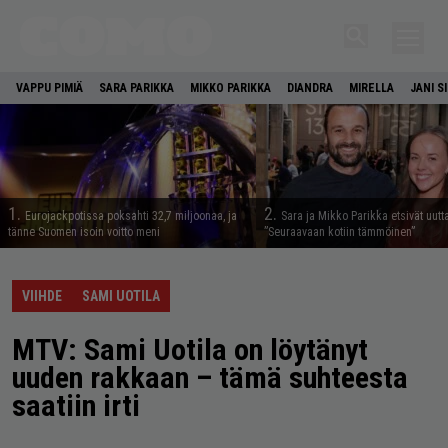
VAPPU PIMIÄ
SARA PARIKKA
MIKKO PARIKKA
DIANDRA
MIRELLA
JANI S
1.
2.
Eurojackpotissa poksahti 32,7 miljoonaa, ja
Sara ja Mikko Parikka etsivät uutt
tänne Suomen isoin voitto meni
”Seuraavaan kotiin tämmöinen”
VIIHDE
SAMI UOTILA
MTV: Sami Uotila on löytänyt
uuden rakkaan – tämä suhteesta
saatiin irti