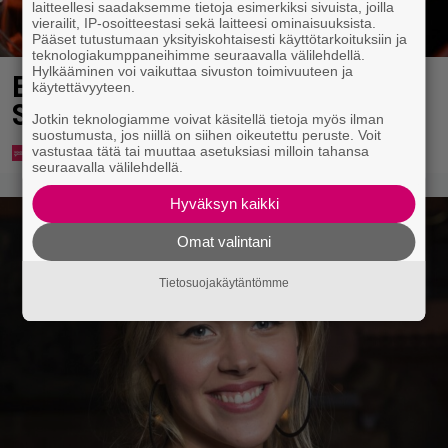
laitteellesi saadaksemme tietoja esimerkiksi sivuista, joilla
vierailit, IP-osoitteestasi sekä laitteesi ominaisuuksista.
Pääset tutustumaan yksityiskohtaisesti käyttötarkoituksiin ja
teknologiakumppaneihimme seuraavalla välilehdellä.
Hylkääminen voi vaikuttaa sivuston toimivuuteen ja
Eurojackpotista 80 000 euroa
käytettävyyteen.
Suomeen – tänne
Jotkin teknologiamme voivat käsitellä tietoja myös ilman
suostumusta, jos niillä on siihen oikeutettu peruste. Voit
vastustaa tätä tai muuttaa asetuksiasi milloin tahansa
seuraavalla välilehdellä.
Hyväksyn kaikki
Omat valintani
Tietosuojakäytäntömme