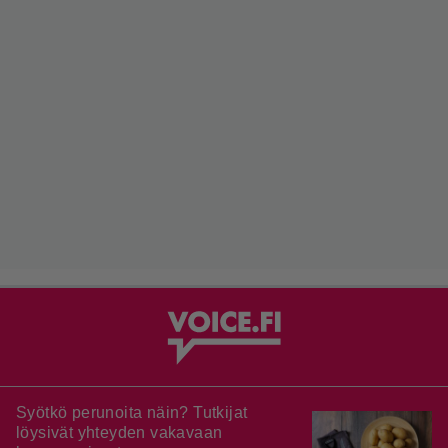
Syötkö perunoita näin? Tutkijat
löysivät yhteyden vakavaan