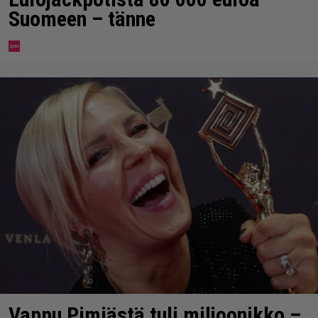
Suomeen – tänne
Vappu Pimiästä tuli miljoonikko –