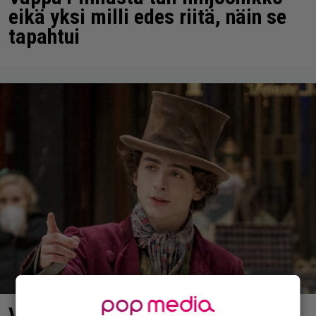
eikä yksi milli edes riitä, näin se
tapahtui
Vaara ohi! – Vonkka 2 ei joutunut