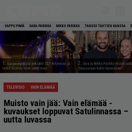
VAPPU PIMIÄ
SARA PARIKKA
MIKKO PARIKKA
TANSSII TÄHTIEN KANSSA
1.
2.
Eurojackpotissa poksahti 32,7 miljoonaa, ja
Sara ja Mikko Parikka etsivät uutt
tänne Suomen isoin voitto meni
”Seuraavaan kotiin tämmöinen”
TELEVISIO
VAIN ELÄMÄÄ
Muisto vain jää: Vain elämää -
kuvaukset loppuvat Satulinnassa –
uutta luvassa