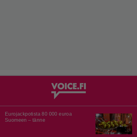
Eurojackpotista 80 000 euroa
Suomeen – tänne