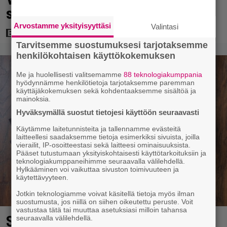
sittenkään hyllylle
Arvostamme yksityisyyttäsi
Valintasi
Tarvitsemme suostumuksesi tarjotaksemme
henkilökohtaisen käyttökokemuksen
Me ja huolellisesti valitsemamme
88 teknologiakumppania
hyödynnämme henkilötietoja tarjotaksemme paremman
käyttäjäkokemuksen sekä kohdentaaksemme sisältöä ja
mainoksia.
Hyväksymällä suostut tietojesi käyttöön seuraavasti
Käytämme laitetunnisteita ja tallennamme evästeitä
laitteellesi saadaksemme tietoja esimerkiksi sivuista, joilla
vierailit, IP-osoitteestasi sekä laitteesi ominaisuuksista.
Pääset tutustumaan yksityiskohtaisesti käyttötarkoituksiin ja
teknologiakumppaneihimme seuraavalla välilehdellä.
Hylkääminen voi vaikuttaa sivuston toimivuuteen ja
käytettävyyteen.
Jotkin teknologiamme voivat käsitellä tietoja myös ilman
suostumusta, jos niillä on siihen oikeutettu peruste. Voit
vastustaa tätä tai muuttaa asetuksiasi milloin tahansa
Syötkö perunoita näin? Tutkijat
seuraavalla välilehdellä.