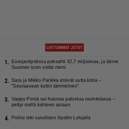
LUETUIMMAT JUTUT
1.
Eurojackpotissa poksahti 32,7 miljoonaa, ja tänne
Suomen isoin voitto meni
2.
Sara ja Mikko Parikka etsivät uutta kotia –
”Seuraavaan kotiin tämmöinen”
3.
Vappu Pimiä sai huonoa palvelua ravintolassa –
pettyi siellä kahteen asiaan
4.
Poliisi teki surullisen löydön Lohjalla