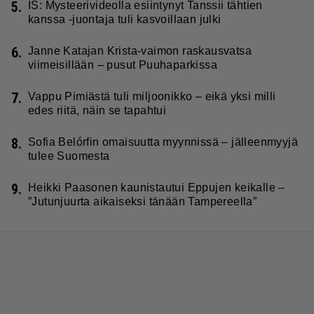
5.
IS: Mysteerivideolla esiintynyt Tanssii tähtien
kanssa -juontaja tuli kasvoillaan julki
6.
Janne Katajan Krista-vaimon raskausvatsa
viimeisillään – pusut Puuhaparkissa
7.
Vappu Pimiästä tuli miljoonikko – eikä yksi milli
edes riitä, näin se tapahtui
8.
Sofia Belórfin omaisuutta myynnissä – jälleenmyyjä
tulee Suomesta
9.
Heikki Paasonen kaunistautui Eppujen keikalle –
”Jutunjuurta aikaiseksi tänään Tampereella”