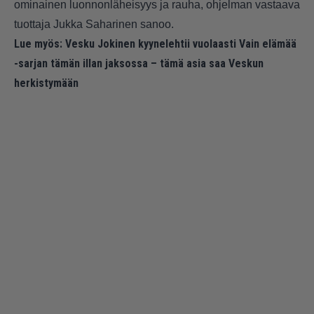
ominainen luonnonläheisyys ja rauha, ohjelman vastaava
tuottaja Jukka Saharinen sanoo.
Lue myös:
Vesku Jokinen kyynelehtii vuolaasti Vain elämää
-sarjan tämän illan jaksossa – tämä asia saa Veskun
herkistymään