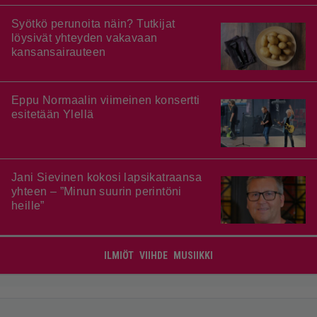
Syötkö perunoita näin? Tutkijat
löysivät yhteyden vakavaan
kansansairauteen
Eppu Normaalin viimeinen konsertti
esitetään Ylellä
Jani Sievinen kokosi lapsikatraansa
yhteen – ”Minun suurin perintöni
heille”
ILMIÖT
VIIHDE
MUSIIKKI