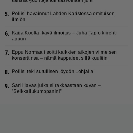
kanssa -juontaja tuli kasvoillaan julki
5.
Poliisi havainnut Lahden Karistossa omituisen
ilmiön
6.
Kaija Koolta ikävä ilmoitus – Juha Tapio kiirehti
apuun
7.
Eppu Normaali soitti kaikkien aikojen viimeisen
konserttinsa – nämä kappaleet sillä kuultiin
8.
Poliisi teki surullisen löydön Lohjalla
9.
Sari Havas julkaisi rakkaastaan kuvan –
”Seikkailukumppanini”