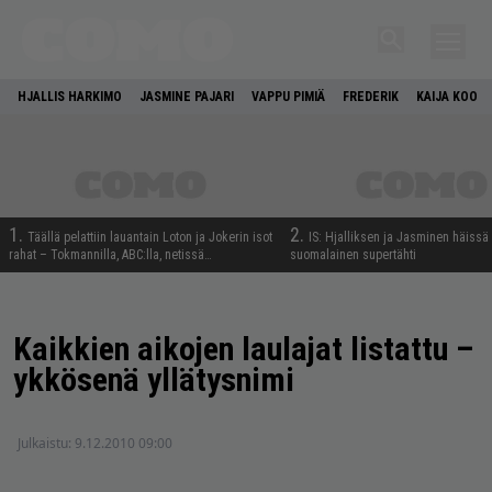
HJALLIS HARKIMO
JASMINE PAJARI
VAPPU PIMIÄ
FREDERIK
KAIJA KOO
1.
2.
Täällä pelattiin lauantain Loton ja Jokerin isot
IS: Hjalliksen ja Jasminen häissä
rahat – Tokmannilla, ABC:lla, netissä…
suomalainen supertähti
Kaikkien aikojen laulajat listattu –
ykkösenä yllätysnimi
Julkaistu:
9.12.2010 09:00