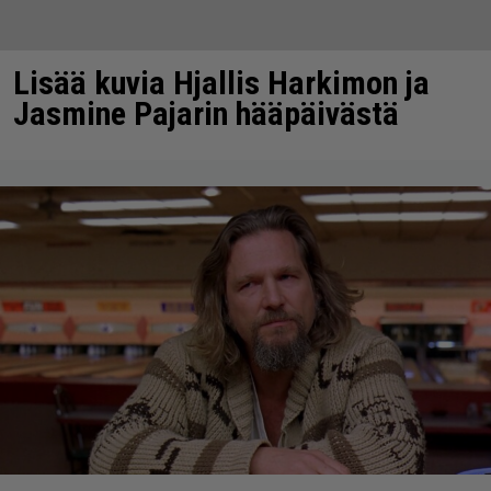
Lisää kuvia Hjallis Harkimon ja
Jasmine Pajarin hääpäivästä