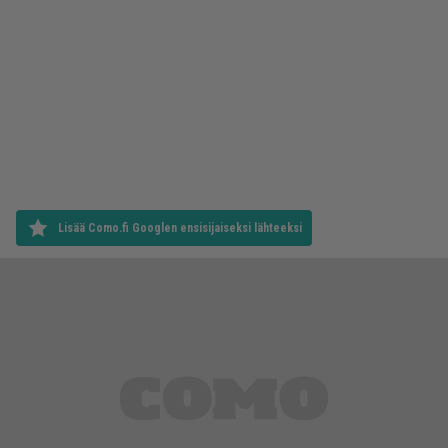
Lisää Como.fi Googlen ensisijaiseksi lähteeksi