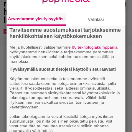
rakkaus kukoistaa – vähäpukeista
hempeilyä ja leveitä virnistyksiä
laiturilla
Arvostamme yksityisyyttäsi
Valintasi
Tarvitsemme suostumuksesi tarjotaksemme
henkilökohtaisen käyttökokemuksen
Me ja huolellisesti valitsemamme
88 teknologiakumppania
hyödynnämme henkilötietoja tarjotaksemme paremman
käyttäjäkokemuksen sekä kohdentaaksemme sisältöä ja
mainoksia.
Hyväksymällä suostut tietojesi käyttöön seuraavasti
Käytämme laitetunnisteita ja tallennamme evästeitä
laitteellesi saadaksemme tietoja esimerkiksi sivuista, joilla
vierailit, IP-osoitteestasi sekä laitteesi ominaisuuksista.
Pääset tutustumaan yksityiskohtaisesti käyttötarkoituksiin ja
teknologiakumppaneihimme seuraavalla välilehdellä.
Hylkääminen voi vaikuttaa sivuston toimivuuteen ja
käytettävyyteen.
Jotkin teknologiamme voivat käsitellä tietoja myös ilman
suostumusta, jos niillä on siihen oikeutettu peruste. Voit
vastustaa tätä tai muuttaa asetuksiasi milloin tahansa
seuraavalla välilehdellä.