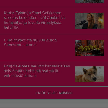
Karita Tykän ja Sami Saikkosen
rakkaus kukoistaa – vähäpukeista
hempeilyä ja leveitä virnistyksiä
laiturilla
Eurojackpotista 80 000 euroa
Suomeen – tänne
Pohjois-Korea neuvoo kansalaisiaan
selviämään helteistä syömällä
viilentävää koiraa
ILMIÖT
VIIHDE
MUSIIKKI