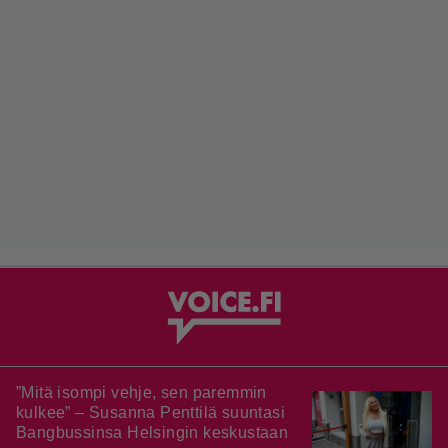
”Mitä isompi vehje, sen paremmin
kulkee” – Susanna Penttilä suuntasi
Bangbussinsa Helsingin keskustaan