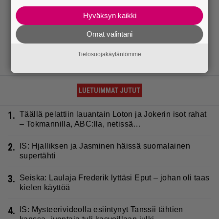
Hyväksyn kaikki
Omat valintani
Tietosuojakäytäntömme
LUETUIMMAT JUTUT
1.
Täällä pelattiin lauantain Loton ja Jokerin isot rahat
– Tokmannilla, ABC:lla, netissä…
2.
IS: Hjalliksen ja Jasminen häissä suomalainen
supertähti
3.
Seiska: Laulaja Frederik lyttäsi Eput – johan oli taas
kielen käyttöä
4.
IS: Mysteerivideolla esiintynyt Tanssii tähtien