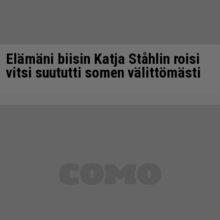
Elämäni biisin Katja Ståhlin roisi
vitsi suututti somen välittömästi