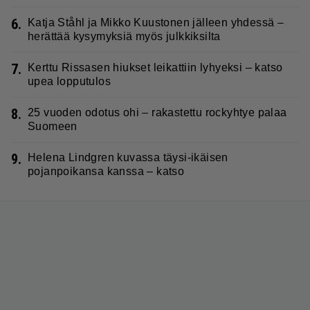
6.
Katja Ståhl ja Mikko Kuustonen jälleen yhdessä –
herättää kysymyksiä myös julkkiksilta
7.
Kerttu Rissasen hiukset leikattiin lyhyeksi – katso
upea lopputulos
8.
25 vuoden odotus ohi – rakastettu rockyhtye palaa
Suomeen
9.
Helena Lindgren kuvassa täysi-ikäisen
pojanpoikansa kanssa – katso