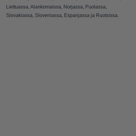
Liettuassa, Alankomaissa, Norjassa, Puolassa,
Slovakiassa, Sloveniassa, Espanjassa ja Ruotsissa.