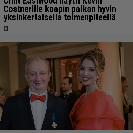
Clint Eastwood näytti Kevin
Costnerille kaapin paikan hyvin
yksinkertaisella toimenpiteellä