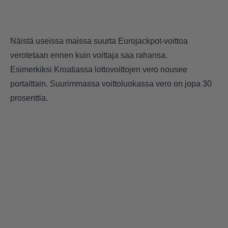
Näistä useissa maissa suurta Eurojackpot-voittoa
verotetaan ennen kuin voittaja saa rahansa.
Esimerkiksi Kroatiassa lottovoittojen vero nousee
portaittain. Suurimmassa voittoluokassa vero on jopa 30
prosenttia.