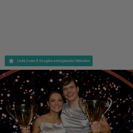
Lisää Como.fi Googlen ensisijaiseksi lähteeksi