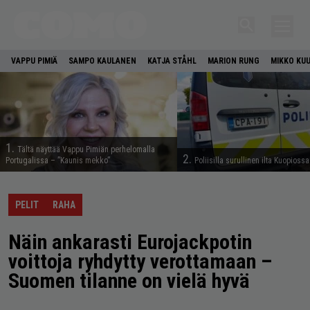
VAPPU PIMIÄ
SAMPO KAULANEN
KATJA STÅHL
MARION RUNG
MIKKO KU
1.
Tältä näyttää Vappu Pimiän perhelomalla
2.
Portugalissa – ”Kaunis mekko”
Poliisilla surullinen ilta Kuopiossa
PELIT
RAHA
Näin ankarasti Eurojackpotin
voittoja ryhdytty verottamaan –
Suomen tilanne on vielä hyvä