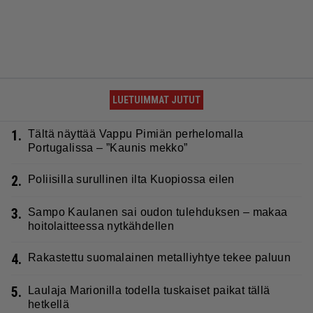
LUETUIMMAT JUTUT
1.
Tältä näyttää Vappu Pimiän perhelomalla
Portugalissa – ”Kaunis mekko”
2.
Poliisilla surullinen ilta Kuopiossa eilen
3.
Sampo Kaulanen sai oudon tulehduksen – makaa
hoitolaitteessa nytkähdellen
4.
Rakastettu suomalainen metalliyhtye tekee paluun
5.
Laulaja Marionilla todella tuskaiset paikat tällä
hetkellä