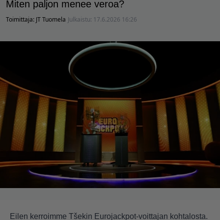
Miten paljon menee veroa?
Toimittaja:
JT Tuomela
Julkaistu:
17.6.2026 16:26
Eilen kerroimme Tšekin Eurojackpot-voittajan kohtalosta.