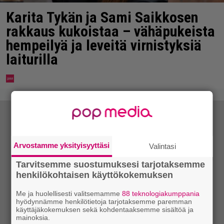
Karita Tykän ja Sami Saikkosen
rakkaus kukoistaa – vähäpukeista
hempeilyä ja leveitä virnistyksiä
laiturilla
Arvostamme yksityisyyttäsi
Valintasi
Tarvitsemme suostumuksesi tarjotaksemme
henkilökohtaisen käyttökokemuksen
Me ja huolellisesti valitsemamme
88 teknologiakumppania
hyödynnämme henkilötietoja tarjotaksemme paremman
käyttäjäkokemuksen sekä kohdentaaksemme sisältöä ja
mainoksia.