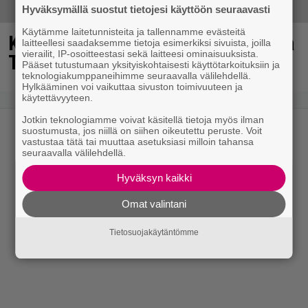
Hyväksymällä suostut tietojesi käyttöön seuraavasti
Käytämme laitetunnisteita ja tallennamme evästeitä
Kaija Koolta ikävä ilmoitus – Juha
laitteellesi saadaksemme tietoja esimerkiksi sivuista, joilla
vierailit, IP-osoitteestasi sekä laitteesi ominaisuuksista.
Tapio kiirehti apuun
Pääset tutustumaan yksityiskohtaisesti käyttötarkoituksiin ja
teknologiakumppaneihimme seuraavalla välilehdellä.
Hylkääminen voi vaikuttaa sivuston toimivuuteen ja
käytettävyyteen.
Jotkin teknologiamme voivat käsitellä tietoja myös ilman
suostumusta, jos niillä on siihen oikeutettu peruste. Voit
vastustaa tätä tai muuttaa asetuksiasi milloin tahansa
seuraavalla välilehdellä.
Hyväksyn kaikki
Omat valintani
Tietosuojakäytäntömme