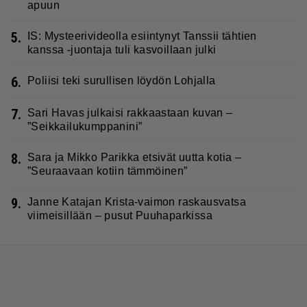
apuun
5.
IS: Mysteerivideolla esiintynyt Tanssii tähtien
kanssa -juontaja tuli kasvoillaan julki
6.
Poliisi teki surullisen löydön Lohjalla
7.
Sari Havas julkaisi rakkaastaan kuvan –
”Seikkailukumppanini”
8.
Sara ja Mikko Parikka etsivät uutta kotia –
”Seuraavaan kotiin tämmöinen”
9.
Janne Katajan Krista-vaimon raskausvatsa
viimeisillään – pusut Puuhaparkissa