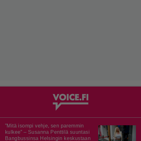
”Mitä isompi vehje, sen paremmin
kulkee” – Susanna Penttilä suuntasi
Bangbussinsa Helsingin keskustaan