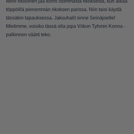
Moni rikollinen jää kiinni isommasta rikoksesta, kun alkaa
töppöillä pienemmän rikoksen parissa. Niin taisi käydä
tässäkin tapauksessa. Jaksuhalit sinne Seinäjoelle!
Mietimme, voisiko tässä olla jopa Viikon Tyhmin Konna -
palkinnon väärti teko.