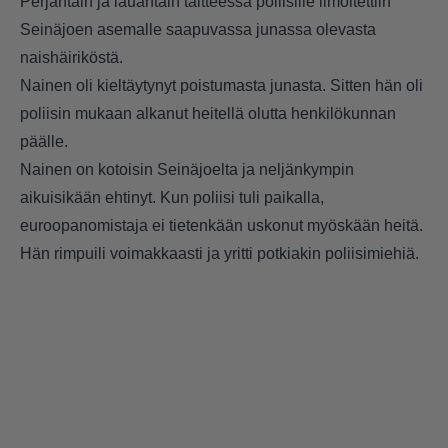
Perjantain ja lauantain taitteessa poliisille ilmoitettiin
Seinäjoen asemalle saapuvassa junassa olevasta
naishäiriköstä.
Nainen oli kieltäytynyt poistumasta junasta. Sitten hän oli
poliisin mukaan alkanut heitellä olutta henkilökunnan
päälle.
Nainen on kotoisin Seinäjoelta ja neljänkympin
aikuisikään ehtinyt. Kun poliisi tuli paikalla,
euroopanomistaja ei tietenkään uskonut myöskään heitä.
Hän rimpuili voimakkaasti ja yritti potkiakin poliisimiehiä.