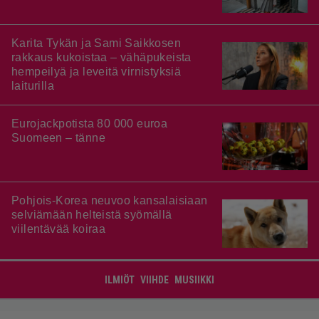
Karita Tykän ja Sami Saikkosen
rakkaus kukoistaa – vähäpukeista
hempeilyä ja leveitä virnistyksiä
laiturilla
Eurojackpotista 80 000 euroa
Suomeen – tänne
Pohjois-Korea neuvoo kansalaisiaan
selviämään helteistä syömällä
viilentävää koiraa
ILMIÖT
VIIHDE
MUSIIKKI