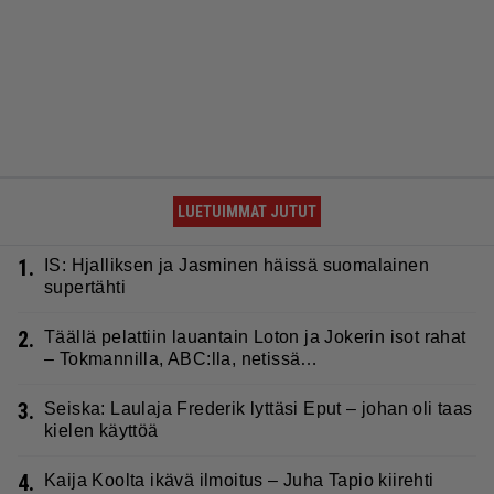
LUETUIMMAT JUTUT
1.
IS: Hjalliksen ja Jasminen häissä suomalainen
supertähti
2.
Täällä pelattiin lauantain Loton ja Jokerin isot rahat
– Tokmannilla, ABC:lla, netissä…
3.
Seiska: Laulaja Frederik lyttäsi Eput – johan oli taas
kielen käyttöä
4.
Kaija Koolta ikävä ilmoitus – Juha Tapio kiirehti