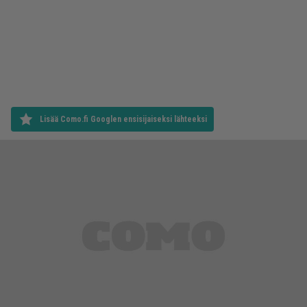
Lisää Como.fi Googlen ensisijaiseksi lähteeksi