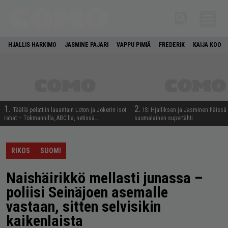
HJALLIS HARKIMO
JASMINE PAJARI
VAPPU PIMIÄ
FREDERIK
KAIJA KOO
1.
2.
Täällä pelattiin lauantain Loton ja Jokerin isot
IS: Hjalliksen ja Jasminen häissä
rahat – Tokmannilla, ABC:lla, netissä…
suomalainen supertähti
RIKOS
SUOMI
Naishäirikkö mellasti junassa –
poliisi Seinäjoen asemalle
vastaan, sitten selvisikin
kaikenlaista