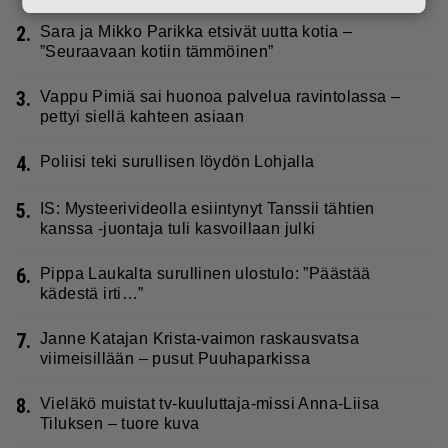
2.
Sara ja Mikko Parikka etsivät uutta kotia –
”Seuraavaan kotiin tämmöinen”
3.
Vappu Pimiä sai huonoa palvelua ravintolassa –
pettyi siellä kahteen asiaan
4.
Poliisi teki surullisen löydön Lohjalla
5.
IS: Mysteerivideolla esiintynyt Tanssii tähtien
kanssa -juontaja tuli kasvoillaan julki
6.
Pippa Laukalta surullinen ulostulo: ”Päästää
kädestä irti…”
7.
Janne Katajan Krista-vaimon raskausvatsa
viimeisillään – pusut Puuhaparkissa
8.
Vieläkö muistat tv-kuuluttaja-missi Anna-Liisa
Tiluksen – tuore kuva