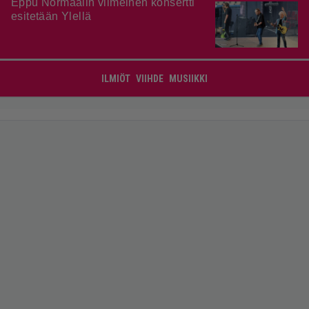
Eppu Normaalin viimeinen konsertti
esitetään Ylellä
ILMIÖT
VIIHDE
MUSIIKKI