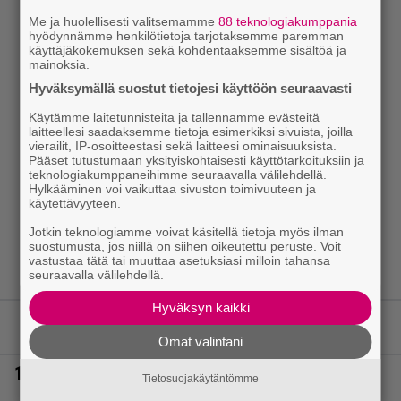
Me ja huolellisesti valitsemamme
88 teknologiakumppania
hyödynnämme henkilötietoja tarjotaksemme paremman
käyttäjäkokemuksen sekä kohdentaaksemme sisältöä ja
mainoksia.
Hyväksymällä suostut tietojesi käyttöön seuraavasti
Käytämme laitetunnisteita ja tallennamme evästeitä
laitteellesi saadaksemme tietoja esimerkiksi sivuista, joilla
vierailit, IP-osoitteestasi sekä laitteesi ominaisuuksista.
Pääset tutustumaan yksityiskohtaisesti käyttötarkoituksiin ja
teknologiakumppaneihimme seuraavalla välilehdellä.
Hylkääminen voi vaikuttaa sivuston toimivuuteen ja
käytettävyyteen.
Jotkin teknologiamme voivat käsitellä tietoja myös ilman
suostumusta, jos niillä on siihen oikeutettu peruste. Voit
vastustaa tätä tai muuttaa asetuksiasi milloin tahansa
seuraavalla välilehdellä.
Hyväksyn kaikki
LUETUIMMAT JUTUT
Omat valintani
1.
Eurojackpotissa poksahti 32,7 miljoonaa, ja tänne
Tietosuojakäytäntömme
Suomen isoin voitto meni