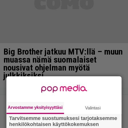
Big Brother jatkuu MTV:llä – muun
muassa nämä suomalaiset
nousivat ohjelman myötä
julkkiksiksi
Arvostamme yksityisyyttäsi
Valintasi
Tarvitsemme suostumuksesi tarjotaksemme
henkilökohtaisen käyttökokemuksen