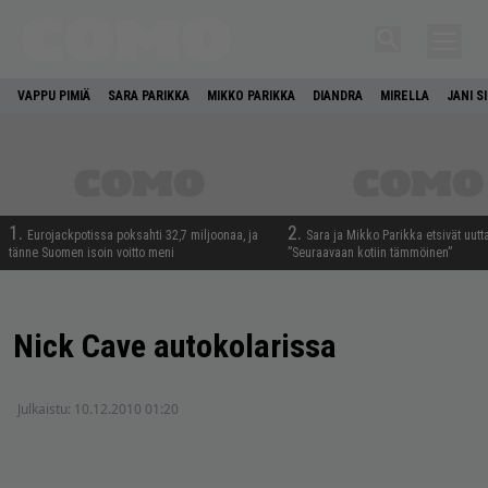
VAPPU PIMIÄ
SARA PARIKKA
MIKKO PARIKKA
DIANDRA
MIRELLA
JANI S
1.
2.
Eurojackpotissa poksahti 32,7 miljoonaa, ja
Sara ja Mikko Parikka etsivät uutt
tänne Suomen isoin voitto meni
”Seuraavaan kotiin tämmöinen”
Nick Cave autokolarissa
Julkaistu:
10.12.2010 01:20