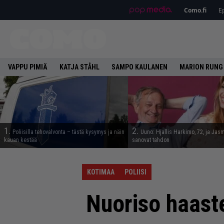
Como.fi
Ep
VAPPU PIMIÄ
KATJA STÅHL
SAMPO KAULANEN
MARION RUNG
1.
2.
Poliisilla tehovalvonta – tästä kysymys ja näin
Uuno: Hjallis Harkimo, 72, ja Jasm
kauan kestää
sanovat tahdon
KOTIMAA
POLIISI
Nuoriso haast