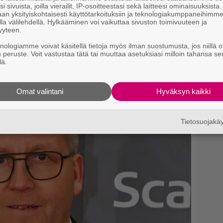
isessa voi sattua vahinkoja ja väärinymmärryksiä
i sivuista, joilla vierailit, IP-osoitteestasi sekä laitteesi ominaisuuksista
an yksityiskohtaisesti käyttötarkoituksiin ja teknologiakumppaneihimm
ttomiin rakennuksiinkin on rikos.
a kyseessä olivatkin siis nuoret haastehölmöilijät,
la välilehdellä. Hylkääminen voi vaikuttaa sivuston toimivuuteen ja
yyteen.
knologiamme voivat käsitellä tietoja myös ilman suostumusta, jos niillä o
u peruste. Voit vastustaa tätä tai muuttaa asetuksiasi milloin tahansa se
si
lä.
Omat valintani
Hyväksyn kaikki
Tietosuojak