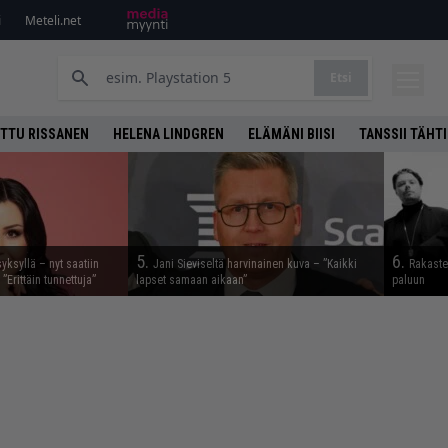
i
Meteli.net
Etsi
TTU RISSANEN
HELENA LINDGREN
ELÄMÄNI BIISI
TANSSII TÄHT
5.
6.
syksyllä – nyt saatiin
Jani Sieviseltä harvinainen kuva – ”Kaikki
Rakaste
 ”Erittäin tunnettuja”
lapset samaan aikaan”
paluun