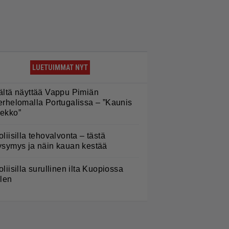
LUETUIMMAT NYT
ältä näyttää Vappu Pimiän
erhelomalla Portugalissa – ”Kaunis
ekko”
oliisilla tehovalvonta – tästä
ysymys ja näin kauan kestää
oliisilla surullinen ilta Kuopiossa
ilen