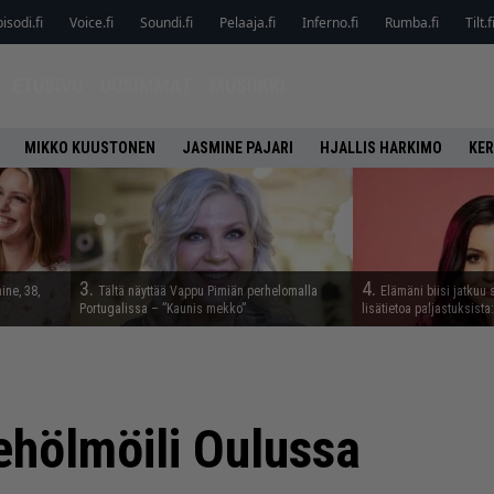
isodi.fi
Voice.fi
Soundi.fi
Pelaaja.fi
Inferno.fi
Rumba.fi
Tilt.f
ETUSIVU
UUSIMMAT
MUSIIKKI
MIKKO KUUSTONEN
JASMINE PAJARI
HJALLIS HARKIMO
KER
3.
4.
ine, 38,
Tältä näyttää Vappu Pimiän perhelomalla
Elämäni biisi jatkuu 
Portugalissa – ”Kaunis mekko”
lisätietoa paljastuksista:
ehölmöili Oulussa