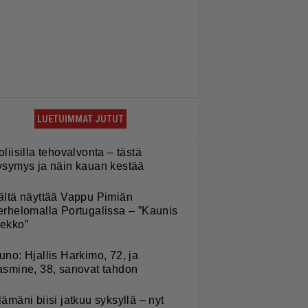
LUETUIMMAT JUTUT
oliisilla tehovalvonta – tästä
ysymys ja näin kauan kestää
ältä näyttää Vappu Pimiän
erhelomalla Portugalissa – ”Kaunis
ekko”
uno: Hjallis Harkimo, 72, ja
asmine, 38, sanovat tahdon
lämäni biisi jatkuu syksyllä – nyt