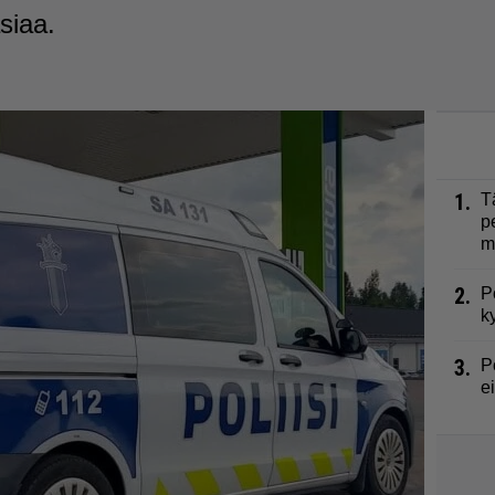
siaa.
1.
T
p
m
2.
P
k
3.
P
e