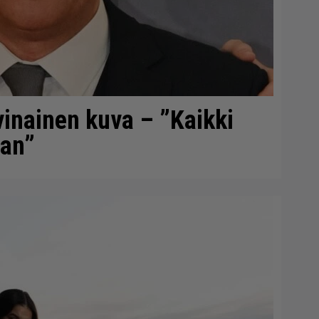
vinainen kuva – ”Kaikki
aan”