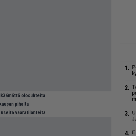
1.
P
k
2.
T
p
elkäämättä olosuhteita
m
kaupan pihalta
 useita vaaratilanteita
3.
U
J
4.
E