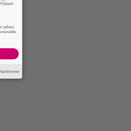
. Pääset
e
n siihen
uraavalla
äytäntömme