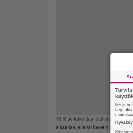
Ar
Tarvit
käytt
Me ja huo
tarjotak
mainoksi
Tällä se tarkoittaa, että on syytä va
Hyväksym
aikaansa ja onko kaverin vanhemmill
Käytämme 