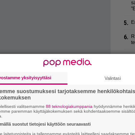
s
”
5.
E
6.
R
t
7.
H
i
8.
L
vostamme yksityisyyttäsi
Valintasi
p
semme suostumuksesi tarjotaksemme henkilökohtai
9.
S
ökokemuksen
t
lellisesti valitsemamme
88 teknologiakumppania
hyödynnämme henkilö
n
semme paremman käyttäjäkokemuksen sekä kohdentaaksemme sisältöä
a.
rmistua, missä lapsi todellisuudessa viettääkään
ällä suostut tietojesi käyttöön seuraavasti
a kotiväkeä kotona.
laitetunnisteita ja tallennamme evästeitä laitteellesi saadaksemme tie