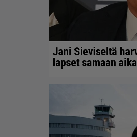
Jani Sieviseltä har
lapset samaan aik