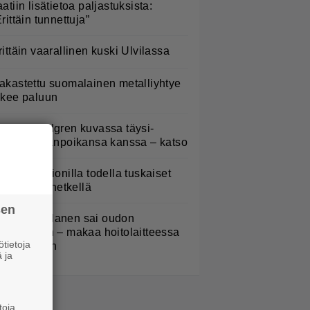
aatiin lisätietoa paljastuksista:
Erittäin tunnettuja”
rittäin vaarallinen kuski Ulvilassa
akastettu suomalainen metalliyhtye
ekee paluun
elena Lindgren kuvassa täysi-
käisen pojanpoikansa kanssa – katso
aulaja Marionilla todella tuskaiset
aikat tällä hetkellä
sen
ampo Kaulanen sai oudon
ulehduksen – makaa hoitolaitteessa
tietoja
ytkähdellen
 ja
toja