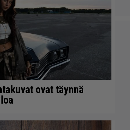
ntakuvat ovat täynnä
iloa