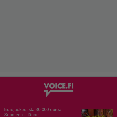
Eurojackpotista 80 000 euroa
Suomeen – tänne