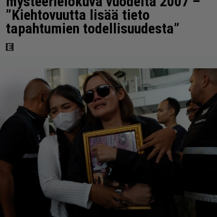
mysteerielokuva vuodelta 2007 –
”Kiehtovuutta lisää tieto
tapahtumien todellisuudesta”