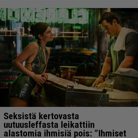
Seksistä kertovasta
uutuusleffasta leikattiin
alastomia ihmisiä pois: ”Ihmiset