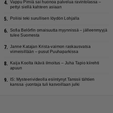
4.
Vappu Pimiä sai huonoa palvelua ravintolassa –
pettyi siellä kahteen asiaan
5.
Poliisi teki surullisen löydön Lohjalla
6.
Sofia Belórfin omaisuutta myynnissä – jälleenmyyjä
tulee Suomesta
7.
Janne Katajan Krista-vaimon raskausvatsa
viimeisillään – pusut Puuhaparkissa
8.
Kaija Koolta ikävä ilmoitus – Juha Tapio kiirehti
apuun
9.
IS: Mysteerivideolla esiintynyt Tanssii tähtien
kanssa -juontaja tuli kasvoillaan julki