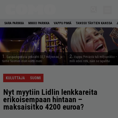
SARA PARIKKA
MIKKO PARIKKA
VAPPU PIMIÄ
TANSSII TÄHTIEN KANSSA
1.
2.
Eurojackpotissa poksahti 32,7 miljoonaa, ja
Vappu Pimiästä tuli miljoonikko – 
tänne Suomen isoin voitto meni
milli edes riitä, näin se tapahtui
KULUTTAJA
SUOMI
Nyt myytiin Lidlin lenkkareita
erikoisempaan hintaan –
maksaisitko 4200 euroa?