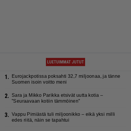
LUETUIMMAT JUTUT
1.
Eurojackpotissa poksahti 32,7 miljoonaa, ja tänne
Suomen isoin voitto meni
2.
Sara ja Mikko Parikka etsivät uutta kotia –
”Seuraavaan kotiin tämmöinen”
3.
Vappu Pimiästä tuli miljoonikko – eikä yksi milli
edes riitä, näin se tapahtui