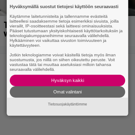
Hyväksymällä suostut tietojesi käyttöön seuraavasti
Käytämme laitetunnisteita ja tallennamme evästeitä
laitteellesi saadaksemme tietoja esimerkiksi sivuista, joilla
Turussa kysytään missä on tämä
vierailit, IP-osoitteestasi sekä laitteesi ominaisuuksista.
viisikymppinen mies?
Pääset tutustumaan yksityiskohtaisesti käyttötarkoituksiin ja
teknologiakumppaneihimme seuraavalla välilehdellä.
Hylkääminen voi vaikuttaa sivuston toimivuuteen ja
käytettävyyteen.
Jotkin teknologiamme voivat käsitellä tietoja myös ilman
suostumusta, jos niillä on siihen oikeutettu peruste. Voit
vastustaa tätä tai muuttaa asetuksiasi milloin tahansa
seuraavalla välilehdellä.
Hyväksyn kaikki
Omat valintani
Tietosuojakäytäntömme