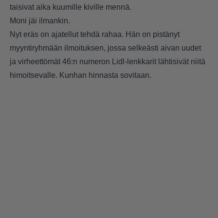
taisivat aika kuumille kiville mennä.
Moni jäi ilmankin.
Nyt eräs on ajatellut tehdä rahaa. Hän on pistänyt
myyntiryhmään ilmoituksen, jossa selkeästi aivan uudet
ja virheettömät 46:n numeron Lidl-lenkkarit lähtisivät niitä
himoitsevalle. Kunhan hinnasta sovitaan.