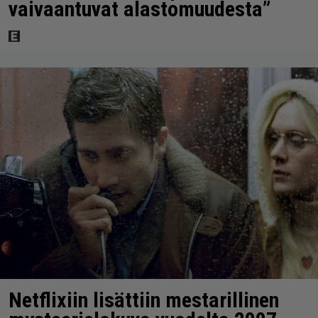
vaivaantuvat alastomuudesta”
Netflixiin lisättiin mestarillinen