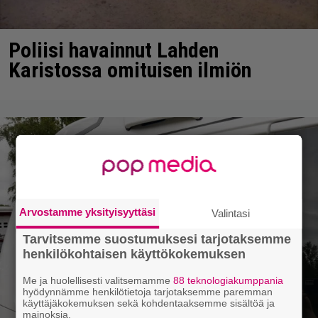
Poliisi havainnut Lahden
Karistossa omituisen ilmiön
Arvostamme yksityisyyttäsi
Valintasi
Tarvitsemme suostumuksesi tarjotaksemme
henkilökohtaisen käyttökokemuksen
Me ja huolellisesti valitsemamme
88 teknologiakumppania
hyödynnämme henkilötietoja tarjotaksemme paremman
käyttäjäkokemuksen sekä kohdentaaksemme sisältöä ja
mainoksia.