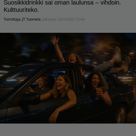
Suosikkidrinkki sai oman laulunsa – vihdoin.
Kulttuuriteko.
Toimittaja:
JT Tuomela
Julkaistu:
28.9.2025 15:44