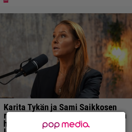
Karita Tykän ja Sami Saikkosen
rakkaus kukoistaa – vähäpukeista
hempeilyä ja leveitä virnistyksiä
laiturilla