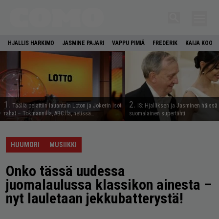
HJALLIS HARKIMO
JASMINE PAJARI
VAPPU PIMIÄ
FREDERIK
KAIJA KOO
1.
2.
Täällä pelattiin lauantain Loton ja Jokerin isot
IS: Hjalliksen ja Jasminen häissä
rahat – Tokmannilla, ABC:lla, netissä…
suomalainen supertähti
HUUMORI
MUSIIKKI
Onko tässä uudessa
juomalaulussa klassikon ainesta –
nyt lauletaan jekkubatterystä!