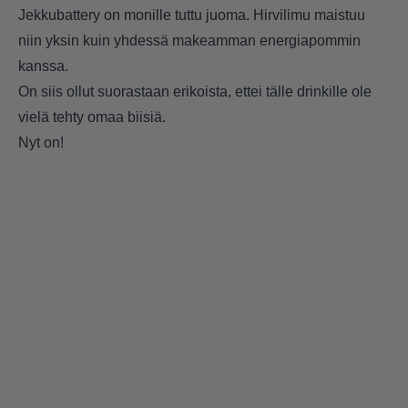
Jekkubattery on monille tuttu juoma. Hirvilimu maistuu
niin yksin kuin yhdessä makeamman energiapommin
kanssa.
On siis ollut suorastaan erikoista, ettei tälle drinkille ole
vielä tehty omaa biisiä.
Nyt on!