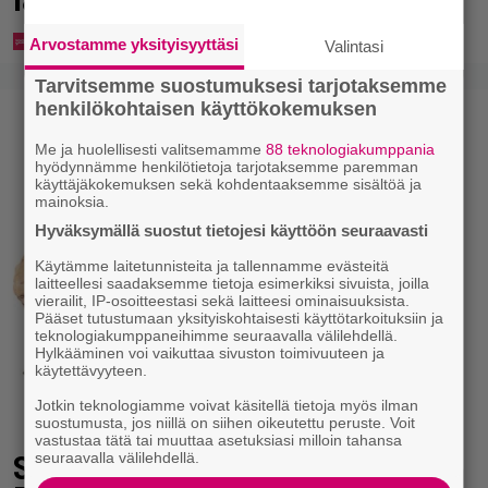
Arvostamme yksityisyyttäsi
Valintasi
Tarvitsemme suostumuksesi tarjotaksemme
henkilökohtaisen käyttökokemuksen
Me ja huolellisesti valitsemamme
88 teknologiakumppania
hyödynnämme henkilötietoja tarjotaksemme paremman
käyttäjäkokemuksen sekä kohdentaaksemme sisältöä ja
mainoksia.
Hyväksymällä suostut tietojesi käyttöön seuraavasti
Käytämme laitetunnisteita ja tallennamme evästeitä
laitteellesi saadaksemme tietoja esimerkiksi sivuista, joilla
vierailit, IP-osoitteestasi sekä laitteesi ominaisuuksista.
Pääset tutustumaan yksityiskohtaisesti käyttötarkoituksiin ja
teknologiakumppaneihimme seuraavalla välilehdellä.
Hylkääminen voi vaikuttaa sivuston toimivuuteen ja
käytettävyyteen.
Jotkin teknologiamme voivat käsitellä tietoja myös ilman
suostumusta, jos niillä on siihen oikeutettu peruste. Voit
vastustaa tätä tai muuttaa asetuksiasi milloin tahansa
seuraavalla välilehdellä.
Seiska: Laulaja Frederik lyttäsi