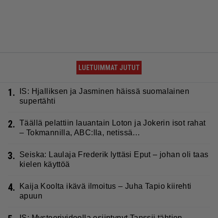
LUETUIMMAT JUTUT
1.
IS: Hjalliksen ja Jasminen häissä suomalainen
supertähti
2.
Täällä pelattiin lauantain Loton ja Jokerin isot rahat
– Tokmannilla, ABC:lla, netissä…
3.
Seiska: Laulaja Frederik lyttäsi Eput – johan oli taas
kielen käyttöä
4.
Kaija Koolta ikävä ilmoitus – Juha Tapio kiirehti
apuun
IS: Mysteerivideolla esiintynyt Tanssii tähtien