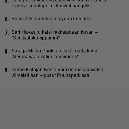
5.
kanssa -juontaja tuli kasvoillaan julki
6.
Poliisi teki surullisen löydön Lohjalla
7.
Sari Havas julkaisi rakkaastaan kuvan –
”Seikkailukumppanini”
8.
Sara ja Mikko Parikka etsivät uutta kotia –
”Seuraavaan kotiin tämmöinen”
9.
Janne Katajan Krista-vaimon raskausvatsa
viimeisillään – pusut Puuhaparkissa