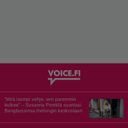
”Mitä isompi vehje, sen paremmin
kulkee” – Susanna Penttilä suuntasi
Bangbussinsa Helsingin keskustaan