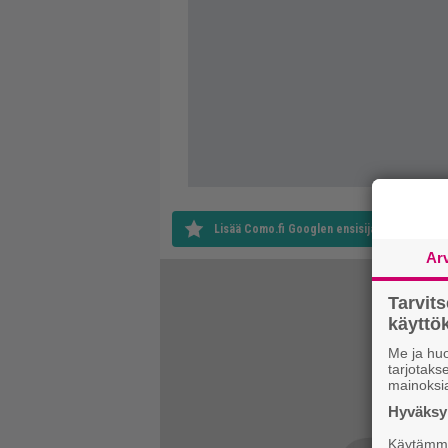
Lisää Como.fi Googlen ensisijaiseksi lähteek
Ar
Tarvit
käytt
Me ja huo
tarjotak
mainoksi
Hyväksym
Käytämme 