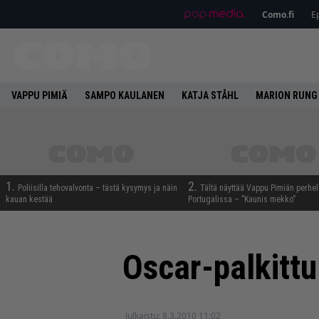
Como.fi
Ep
VAPPU PIMIÄ
SAMPO KAULANEN
KATJA STÅHL
MARION RUNG
1.
2.
Poliisilla tehovalvonta – tästä kysymys ja näin
Tältä näyttää Vappu Pimiän perhe
kauan kestää
Portugalissa – ”Kaunis mekko”
Oscar-palkitt
Julkaistu:
8.3.2010 11:02