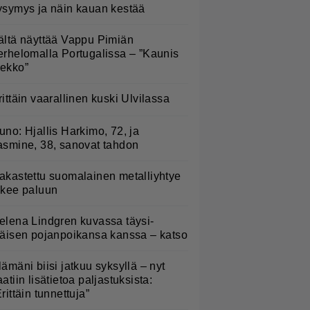
ysymys ja näin kauan kestää
ältä näyttää Vappu Pimiän
erhelomalla Portugalissa – ”Kaunis
ekko”
rittäin vaarallinen kuski Ulvilassa
uno: Hjallis Harkimo, 72, ja
asmine, 38, sanovat tahdon
akastettu suomalainen metalliyhtye
ekee paluun
elena Lindgren kuvassa täysi-
käisen pojanpoikansa kanssa – katso
lämäni biisi jatkuu syksyllä – nyt
aatiin lisätietoa paljastuksista:
Erittäin tunnettuja”