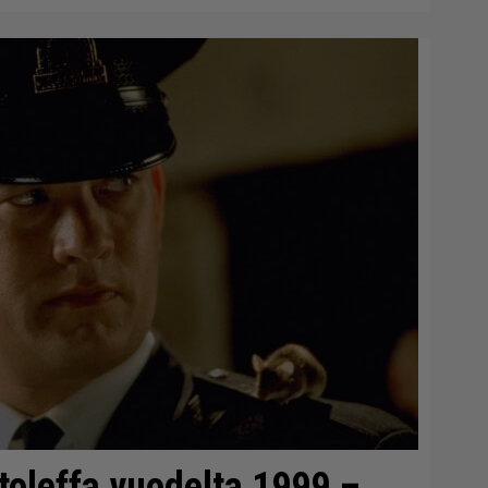
toleffa vuodelta 1999 –