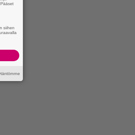
. Pääset
e
n siihen
uraavalla
äytäntömme