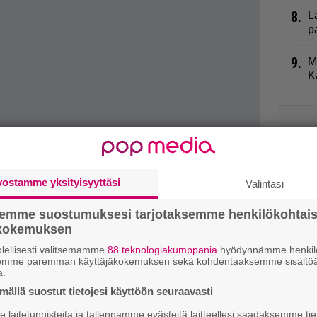
8.
L
p
9.
M
K
si
vostamme yksityisyyttäsi
Valintasi
semme suostumuksesi tarjotaksemme henkilökohtai
ökokemuksen
lellisesti valitsemamme
88 teknologiakumppania
hyödynnämme henkilö
semme paremman käyttäjäkokemuksen sekä kohdentaaksemme sisältöä
a.
ällä suostut tietojesi käyttöön seuraavasti
laitetunnisteita ja tallennamme evästeitä laitteellesi saadaksemme tie