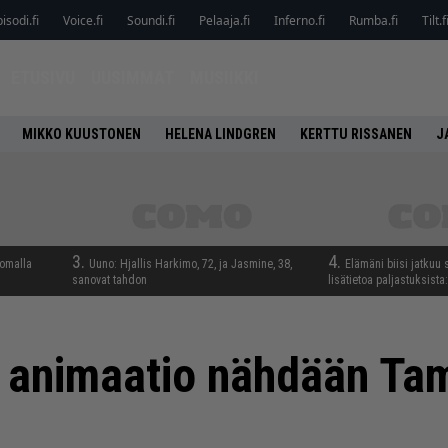
isodi.fi
Voice.fi
Soundi.fi
Pelaaja.fi
Inferno.fi
Rumba.fi
Tilt.f
ETUSIVU
UUSIMMAT
MUSIIKKI
MIKKO KUUSTONEN
HELENA LINDGREN
KERTTU RISSANEN
J
3.
4.
lomalla
Uuno: Hjallis Harkimo, 72, ja Jasmine, 38,
Elämäni biisi jatkuu 
sanovat tahdon
lisätietoa paljastuksista:
u animaatio nähdään Ta