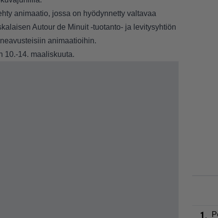
ehty animaatio, jossa on hyödynnetty valtavaa
alaisen Autour de Minuit -tuotanto- ja levitysyhtiön
oneavusteisiin animaatioihin.
n 10.-14. maaliskuuta.
1.
P