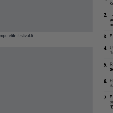
k
2.
T
p
m
mperefilmfestival.fi
3.
E
4.
U
J
5.
R
t
6.
H
i
7.
E
s
”