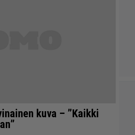
vinainen kuva – ”Kaikki
aan”