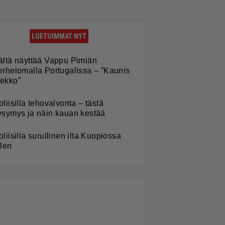
LUETUIMMAT NYT
ältä näyttää Vappu Pimiän
erhelomalla Portugalissa – ”Kaunis
ekko”
oliisilla tehovalvonta – tästä
ysymys ja näin kauan kestää
oliisilla surullinen ilta Kuopiossa
ilen