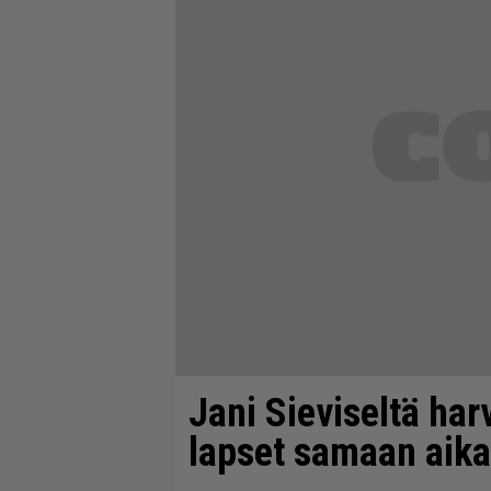
Jani Sieviseltä har
lapset samaan aik