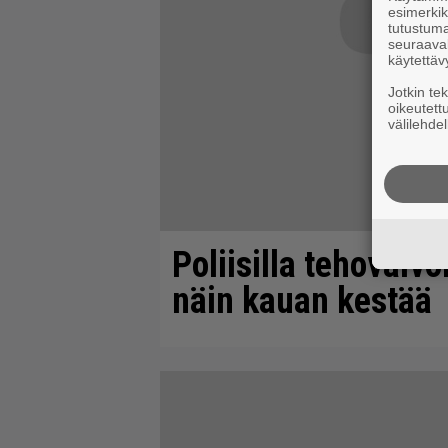
esimerkiks
tutustuma
seuraaval
käytettäv
Jotkin te
oikeutett
välilehdel
Poliisilla tehovalv
näin kauan kestää