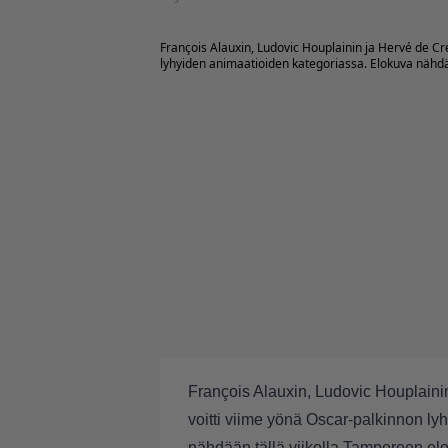
François Alauxin, Ludovic Houplainin ja Hervé de C
lyhyiden animaatioiden kategoriassa. Elokuva nähdää
François Alauxin, Ludovic Houplain
voitti viime yönä Oscar-palkinnon l
nähdään tällä viikolla Tampereen elo