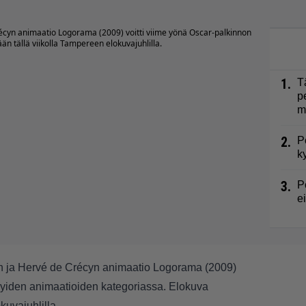
récyn animaatio Logorama (2009) voitti viime yönä Oscar-palkinnon
n tällä viikolla Tampereen elokuvajuhlilla.
1.
T
p
m
2.
P
k
3.
P
e
in ja Hervé de Crécyn animaatio Logorama (2009)
yhyiden animaatioiden kategoriassa. Elokuva
kuvajuhlilla.