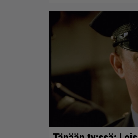
Tänään tv:ssä: Lois