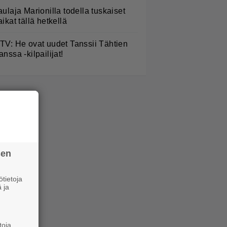
aulaja Marionilla todella tuskaiset
aikat tällä hetkellä
TV: He ovat uudet Tanssii Tähtien
anssa -kilpailijat!
sen
tietoja
 ja
toja