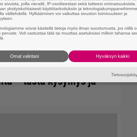
i sivuista, joilla vierailit, IP-osoitteestasi sekä laitteesi ominaisuuksista
an yksityiskohtaisesti käyttötarkoituksiin ja teknologiakumppaneihimm
la välilehdellä. Hylkääminen voi vaikuttaa sivuston toimivuuteen ja
yyteen.
knologiamme voivat käsitellä tietoja myös ilman suostumusta, jos niillä o
u peruste. Voit vastustaa tätä tai muuttaa asetuksiasi milloin tahansa se
lä.
Omat valintani
Hyväksyn kaikki
Tietosuojak
onta – tästä kysymys ja