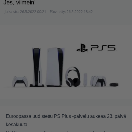
Jes, viimein!
Julkaistu:
26.5.2022 00:21
Päivitetty:
26.5.2022 18:42
Euroopassa uudistettu PS Plus -palvelu aukeaa 23. päivä
kesäkuuta.