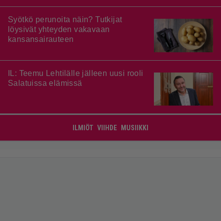
Syötkö perunoita näin? Tutkijat
löysivät yhteyden vakavaan
kansansairauteen
IL: Teemu Lehtilälle jälleen uusi rooli
Salatuissa elämissä
ILMIÖT
VIIHDE
MUSIIKKI