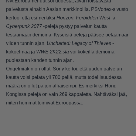
Nyt Eurogamer
uutisoi
uudesta, aivan loistavasta
palvelusta ainakin Aasian markkinoilla. PSVortex-sivusto
kertoo, että esimerkiksi
Horizon: Forbidden West
ja
Cyberpunk 2077
-pelejä pystyy palvelun kautta
testaamaan demoina. Kyseisiä pelejä pääsee pelaamaan
viiden tunnin ajan.
Uncharted: Legacy of Thieves
-
kokoelmaa ja
WWE 2K22:sta
voi kokeilla demoina
puolestaan kahden tunnin ajan.
Ongelmiakin on ollut. Sony kertoi, että uuden palvelun
kautta voisi pelata yli 700 peliä, mutta todellisuudessa
määrä on ollut paljon alhaisempi. Esimerkiksi Hong
Kongissa pelejä on vain 269 kappaletta. Nähtäväksi jää,
miten hommat toimivat Euroopassa.