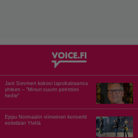
Jani Sievinen kokosi lapsikatraansa
yhteen – ”Minun suurin perintöni
heille”
Eppu Normaalin viimeinen konsertti
esitetään Ylellä