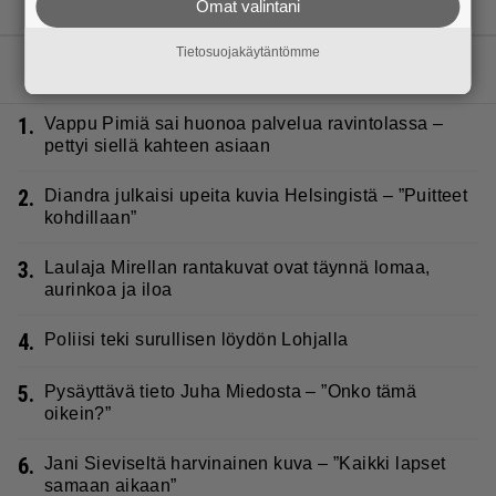
Omat valintani
Tietosuojakäytäntömme
LUETUIMMAT JUTUT
1.
Vappu Pimiä sai huonoa palvelua ravintolassa –
pettyi siellä kahteen asiaan
2.
Diandra julkaisi upeita kuvia Helsingistä – ”Puitteet
kohdillaan”
3.
Laulaja Mirellan rantakuvat ovat täynnä lomaa,
aurinkoa ja iloa
4.
Poliisi teki surullisen löydön Lohjalla
5.
Pysäyttävä tieto Juha Miedosta – ”Onko tämä
oikein?”
6.
Jani Sieviseltä harvinainen kuva – ”Kaikki lapset
samaan aikaan”