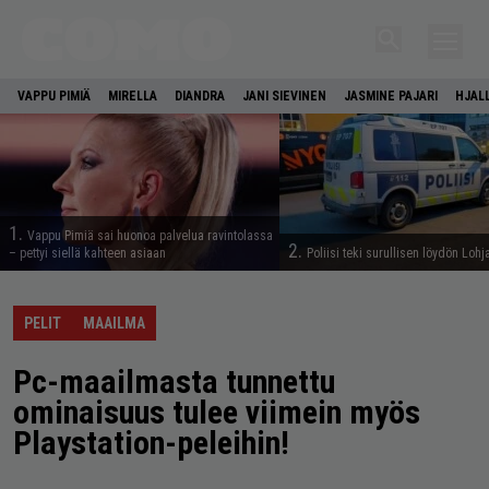
VAPPU PIMIÄ
MIRELLA
DIANDRA
JANI SIEVINEN
JASMINE PAJARI
HJAL
1.
Vappu Pimiä sai huonoa palvelua ravintolassa
2.
– pettyi siellä kahteen asiaan
Poliisi teki surullisen löydön Lohj
PELIT
MAAILMA
Pc-maailmasta tunnettu
ominaisuus tulee viimein myös
Playstation-peleihin!