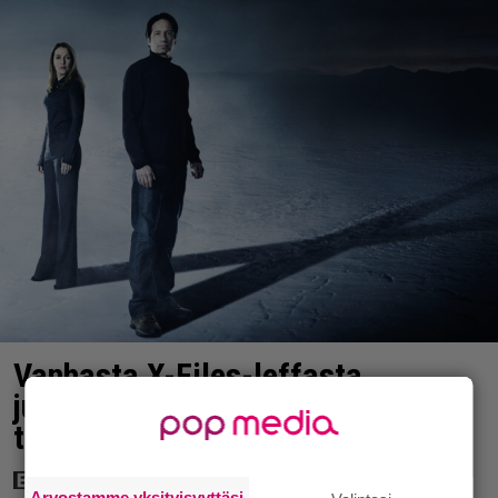
Vanhasta X-Files-leffasta
julkaistaan K18-versio – katso
traileri
Arvostamme yksityisyyttäsi