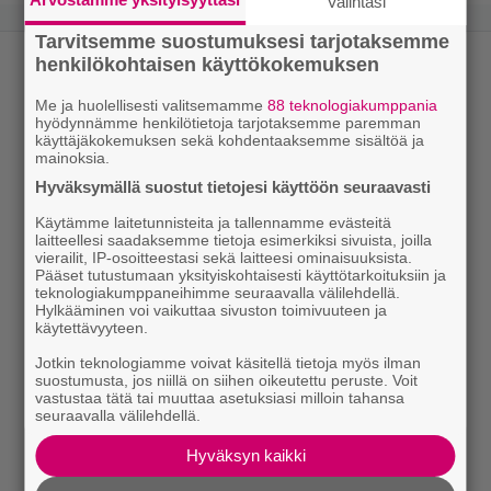
Valintasi
Tarvitsemme suostumuksesi tarjotaksemme
henkilökohtaisen käyttökokemuksen
Me ja huolellisesti valitsemamme
88 teknologiakumppania
hyödynnämme henkilötietoja tarjotaksemme paremman
käyttäjäkokemuksen sekä kohdentaaksemme sisältöä ja
mainoksia.
Hyväksymällä suostut tietojesi käyttöön seuraavasti
Käytämme laitetunnisteita ja tallennamme evästeitä
laitteellesi saadaksemme tietoja esimerkiksi sivuista, joilla
vierailit, IP-osoitteestasi sekä laitteesi ominaisuuksista.
Pääset tutustumaan yksityiskohtaisesti käyttötarkoituksiin ja
teknologiakumppaneihimme seuraavalla välilehdellä.
Hylkääminen voi vaikuttaa sivuston toimivuuteen ja
käytettävyyteen.
Jotkin teknologiamme voivat käsitellä tietoja myös ilman
suostumusta, jos niillä on siihen oikeutettu peruste. Voit
vastustaa tätä tai muuttaa asetuksiasi milloin tahansa
seuraavalla välilehdellä.
Hyväksyn kaikki