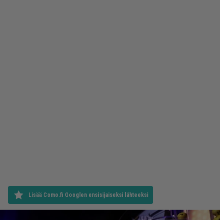
Lisää Como.fi Googlen ensisijaiseksi lähteeksi