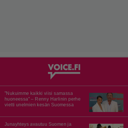
”Nukuimme kaikki viisi samassa
huoneessa” – Renny Harlinin perhe
vietti unelmien kesän Suomessa
Junayhteys avautuu Suomen ja