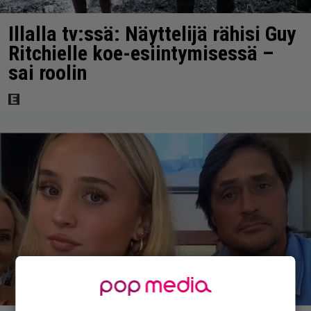
Illalla tv:ssä: Näyttelijä rähisi Guy
Ritchielle koe-esiintymisessä –
sai roolin