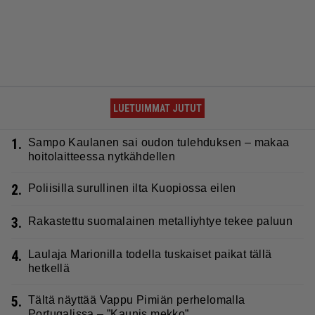
LUETUIMMAT JUTUT
1.
Sampo Kaulanen sai oudon tulehduksen – makaa
hoitolaitteessa nytkähdellen
2.
Poliisilla surullinen ilta Kuopiossa eilen
3.
Rakastettu suomalainen metalliyhtye tekee paluun
4.
Laulaja Marionilla todella tuskaiset paikat tällä
hetkellä
5.
Tältä näyttää Vappu Pimiän perhelomalla
Portugalissa – ”Kaunis mekko”