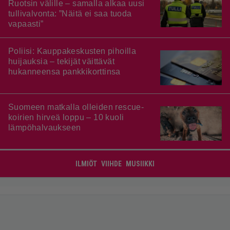
Ruotsin välille – samalla alkaa uusi
tullivalvonta: ”Näitä ei saa tuoda
vapaasti”
Poliisi: Kauppakeskusten pihoilla
huijauksia – tekijät väittävät
hukanneensa pankkikorttinsa
Suomeen matkalla olleiden rescue-
koirien hirveä loppu – 10 kuoli
lämpöhalvaukseen
ILMIÖT
VIIHDE
MUSIIKKI