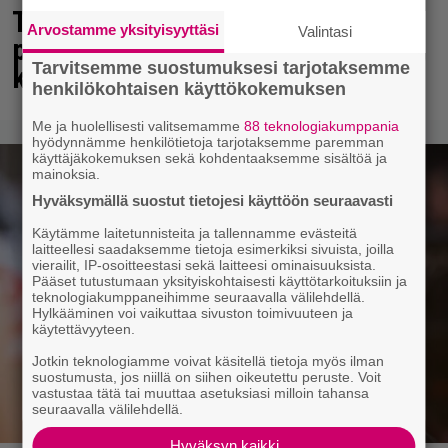
Teemu Selänteen Veera-tytär
Arvostamme yksityisyyttäsi
Valintasi
pääsi presidentin kainaloon –
Tarvitsemme suostumuksesi tarjotaksemme
katso kuva
henkilökohtaisen käyttökokemuksen
Me ja huolellisesti valitsemamme
88 teknologiakumppania
hyödynnämme henkilötietoja tarjotaksemme paremman
käyttäjäkokemuksen sekä kohdentaaksemme sisältöä ja
mainoksia.
Hyväksymällä suostut tietojesi käyttöön seuraavasti
Käytämme laitetunnisteita ja tallennamme evästeitä
laitteellesi saadaksemme tietoja esimerkiksi sivuista, joilla
vierailit, IP-osoitteestasi sekä laitteesi ominaisuuksista.
Pääset tutustumaan yksityiskohtaisesti käyttötarkoituksiin ja
teknologiakumppaneihimme seuraavalla välilehdellä.
Hylkääminen voi vaikuttaa sivuston toimivuuteen ja
käytettävyyteen.
Jotkin teknologiamme voivat käsitellä tietoja myös ilman
suostumusta, jos niillä on siihen oikeutettu peruste. Voit
vastustaa tätä tai muuttaa asetuksiasi milloin tahansa
seuraavalla välilehdellä.
Hyväksyn kaikki