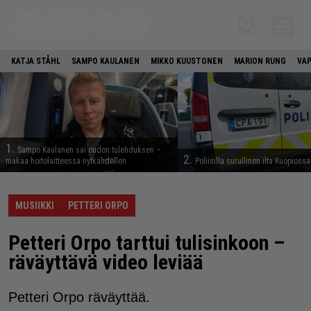
KATJA STÅHL
SAMPO KAULANEN
MIKKO KUUSTONEN
MARION RUNG
VAP
1.
Sampo Kaulanen sai oudon tulehduksen –
2.
makaa hoitolaitteessa nytkähdellen
Poliisilla surullinen ilta Kuopiossa
MUSIIKKI
PETTERI ORPO
Petteri Orpo tarttui tulisinkoon –
räväyttävä video leviää
Petteri Orpo räväyttää.