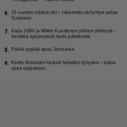
6.
25 vuoden odotus ohi – rakastettu rockyhtye palaa
Suomeen
7.
Katja Ståhl ja Mikko Kuustonen jälleen yhdessä –
herättää kysymyksiä myös julkkiksilta
8.
Poliisi pyytää apua Jämsässä
9.
Kerttu Rissasen hiukset leikattiin lyhyeksi – katso
upea lopputulos