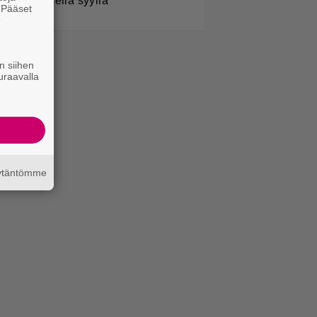
imenomaisella syyllä
. Pääset
e
n siihen
uraavalla
äytäntömme