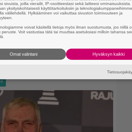
n
i sivuista, joilla vierailit, IP-osoitteestasi sekä laitteesi ominaisuuksista
an yksityiskohtaisesti käyttötarkoituksiin ja teknologiakumppaneihimm
la välilehdellä. Hylkääminen voi vaikuttaa sivuston toimivuuteen ja
yyteen.
anna hygieniaa, vaan tuo myös ripauksen luksusta
meille, jotka arvostamme mukavuutta ja haluamme
knologiamme voivat käsitellä tietoja myös ilman suostumusta, jos niillä o
u peruste. Voit vastustaa tätä tai muuttaa asetuksiasi milloin tahansa se
varaisesti.
lä.
ertauksen.
tatko sen pyyhkimällä paperilla vai pesemällä
lle, jotka haluavat ottaa hygieniastaan ja
Omat valintani
Hyväksyn kaikki
le.
aisjulkkujen kesken – jälleen yksi julkkis!
Tietosuojak
si