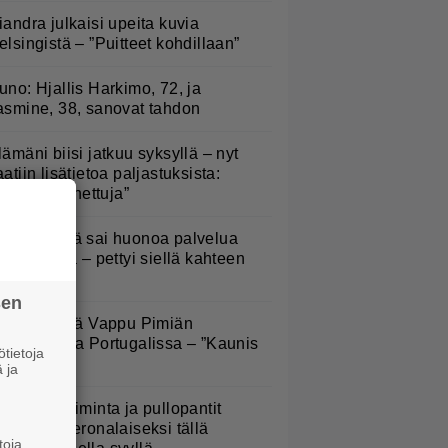
iandra julkaisi upeita kuvia
elsingistä – ”Puitteet kohdillaan”
uno: Hjallis Harkimo, 72, ja
asmine, 38, sanovat tahdon
lämäni biisi jatkuu syksyllä – nyt
aatiin lisätietoa paljastuksista:
Erittäin tunnettuja”
appu Pimiä sai huonoa palvelua
avintolassa – pettyi siellä kahteen
siaan
sen
ältä näyttää Vappu Pimiän
erhelomalla Portugalissa – ”Kaunis
tietoja
ekko”
 ja
arjojen poiminta ja pullopantit
uuttuvat veronalaiseksi tällä
toja