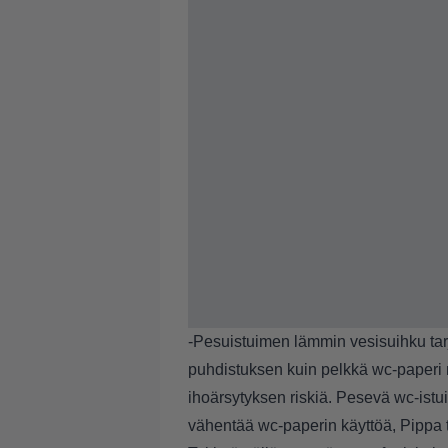
-Pesuistuimen lämmin vesisuihku t
puhdistuksen kuin pelkkä wc-paperi
ihoärsytyksen riskiä. Pesevä wc-istu
vähentää wc-paperin käyttöä, Pippa t