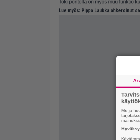
Toki pöntöllä on myös muu funktio ku
Lue myös:
Pippa Laukka ahkeroinut sa
Ar
Tarvit
käytt
Me ja huo
tarjotak
mainoksi
Hyväksym
Käytämme 