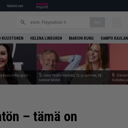
i
Meteli.net
Etsi
O KUUSTONEN
HELENA LINDGREN
MARION RUNG
SAMPO KAULAN
5.
6.
ta kuvia Helsingistä –
Uuno: Hjallis Harkimo, 72, ja Jasmine, 38,
Elämäni 
sanovat tahdon
lisätietoa p
ntön – tämä on