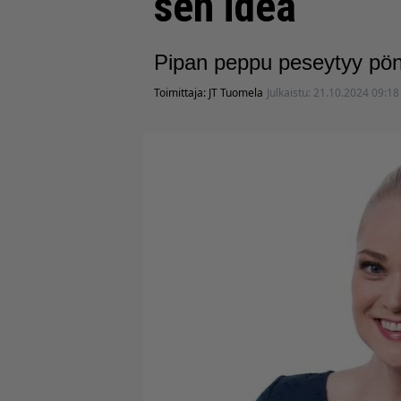
sen idea
Pipan peppu peseytyy pönt
Toimittaja:
JT Tuomela
Julkaistu:
21.10.2024 09:18