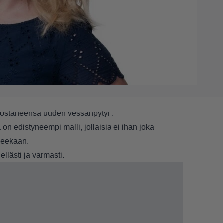
t ostaneensa uuden vessanpytyn.
on edistyneempi malli, jollaisia ei ihan joka
uleekaan.
llästi ja varmasti.