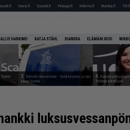
isodi.fi
Voice.fi
Soundi.fi
Pelaaja.fi
Inferno.fi
Rumba.fi
Tilt.f
ETUSIVU
UUSIMMAT
MUSIIKKI
ALLIS HARKIMO
KATJA STÅHL
DIANDRA
ELÄMÄNI BIISI
MIKK
3.
4.
 ”Kaikki
Poliisilla tehovalvonta – tästä kysymys ja näin
Diandra julkaisi upei
kauan kestää
”Puitteet kohdillaan”
hankki luksusvessanpö