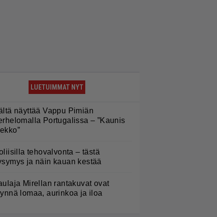
LUETUIMMAT NYT
ältä näyttää Vappu Pimiän
erhelomalla Portugalissa – ”Kaunis
ekko”
oliisilla tehovalvonta – tästä
ysymys ja näin kauan kestää
aulaja Mirellan rantakuvat ovat
äynnä lomaa, aurinkoa ja iloa