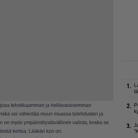
1.
L
t
2.
arjoaa tehokkaamman ja hellävaraisemman
P
k
 mikä voi vähentää muun muassa tulehdusten ja
in on myös ympäristöystävällinen valinta, koska se
3.
J
ietää kertoa. Lääkäri kun on.
”