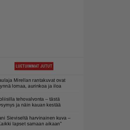
LUETUIMMAT JUTUT
aulaja Mirellan rantakuvat ovat
äynnä lomaa, aurinkoa ja iloa
oliisilla tehovalvonta – tästä
ysymys ja näin kauan kestää
ani Sieviseltä harvinainen kuva –
Kaikki lapset samaan aikaan”