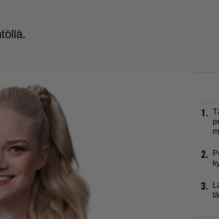
öllä.
1.
T
p
m
2.
P
k
3.
L
t