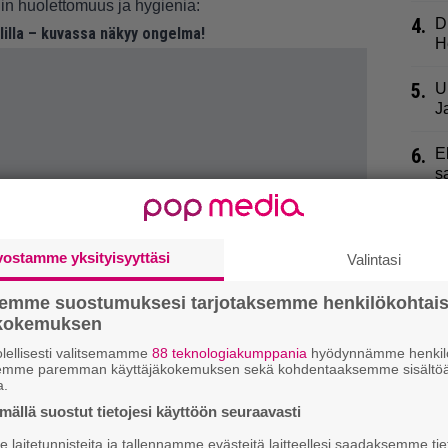
in huolettomuus ja hygienia:
4.
D
lilla – kuvassa näkyy ongelma!
H
5.
U
J
6.
E
s
”
7.
V
vostamme yksityisyyttäsi
r
Valintasi
a
semme suostumuksesi tarjotaksemme henkilökohtai
ökokemuksen
8.
T
p
lellisesti valitsemamme
88 teknologiakumppania
hyödynnämme henkilö
m
semme paremman käyttäjäkokemuksen sekä kohdentaaksemme sisältöä
a.
9.
M
ällä suostut tietojesi käyttöön seuraavasti
m
laitetunnisteita ja tallennamme evästeitä laitteellesi saadaksemme tie