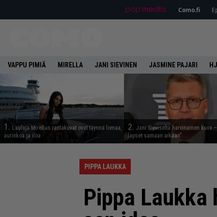
Como.fi
Ep
VAPPU PIMIÄ
MIRELLA
JANI SIEVINEN
JASMINE PAJARI
HJ
1.
2.
Laulaja Mirellan rantakuvat ovat täynnä lomaa,
Jani Sieviseltä harvinainen kuva –
aurinkoa ja iloa
lapset samaan aikaan”
PIPPA LAUKKA
Pippa Laukka 