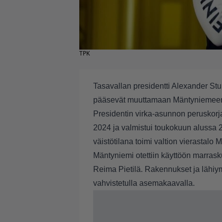
TPK
Tasavallan presidentti Alexander S
pääsevät muuttamaan Mäntyniemeen t
Presidentin virka-asunnon peruskorj
2024 ja valmistui toukokuun alussa
väistötilana toimi valtion vierastalo
Mäntyniemi otettiin käyttöön marrasku
Reima Pietilä. Rakennukset ja lähi
vahvistetulla asemakaavalla.