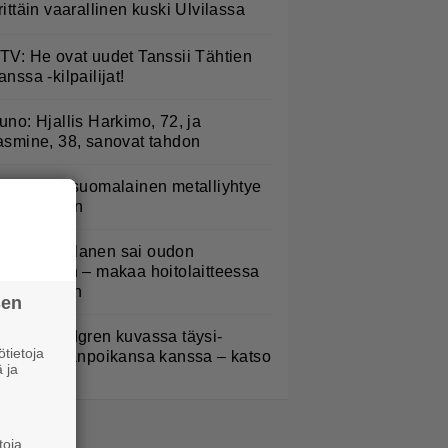
rittäin vaarallinen kuski Ulvilassa
TV: He ovat uudet Tanssii Tähtien
anssa -kilpailijat!
uno: Hjallis Harkimo, 72, ja
asmine, 38, sanovat tahdon
akastettu suomalainen metalliyhtye
ekee paluun
ampo Kaulanen sai oudon
ulehduksen – makaa hoitolaitteessa
ytkähdellen
sen
elena Lindgren kuvassa täysi-
tietoja
käisen pojanpoikansa kanssa – katso
 ja
toja