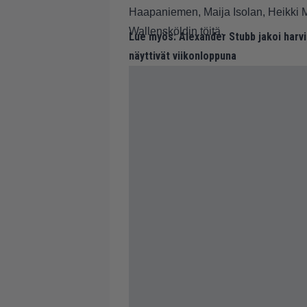
Haapaniemen, Maija Isolan, Heikki M
Wallensköldin töitä.
Lue myös:
Alexander Stubb jakoi harvi
näyttivät viikonloppuna