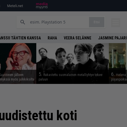
i
Meteli.net
Etsi
ANSSII TÄHTIEN KANSSA
RAHA
VEERA SELÄNNE
JASMINE PAJARI
5.
6.
Kuustonen jälleen
Rakastettu suomalainen metalliyhtye tekee
Helena 
myksiä myös julkkiksilta
paluun
pojanpoika
uudistettu koti