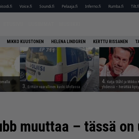
isodi.fi
Voice.fi
Soundi.fi
Pelaaja.fi
Inferno.fi
Rumba.fi
Tilt.f
ETUSIVU
UUSIMMAT
MUSIIKKI
MIKKO KUUSTONEN
HELENA LINDGREN
KERTTU RISSANEN
T
4.
lomalla
Katja Ståhl ja Mikko 
3.
Erittäin vaarallinen kuski Ulvilassa
yhdessä – herättää kysy
ubb muuttaa – tässä on 