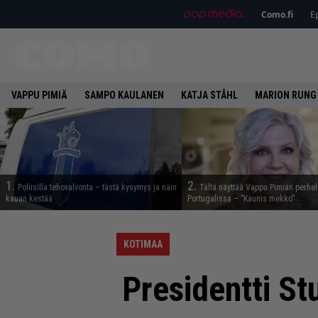
Como.fi
Ep
VAPPU PIMIÄ
SAMPO KAULANEN
KATJA STÅHL
MARION RUNG
1.
2.
Poliisilla tehovalvonta – tästä kysymys ja näin
Tältä näyttää Vappu Pimiän perhe
kauan kestää
Portugalissa – ”Kaunis mekko”
KOTIMAA
Presidentti St