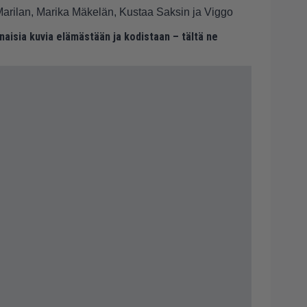
arilan, Marika Mäkelän, Kustaa Saksin ja Viggo
naisia kuvia elämästään ja kodistaan – tältä ne