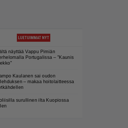
LUETUIMMAT NYT
ältä näyttää Vappu Pimiän
erhelomalla Portugalissa – ”Kaunis
ekko”
ampo Kaulanen sai oudon
ulehduksen – makaa hoitolaitteessa
ytkähdellen
oliisilla surullinen ilta Kuopiossa
ilen