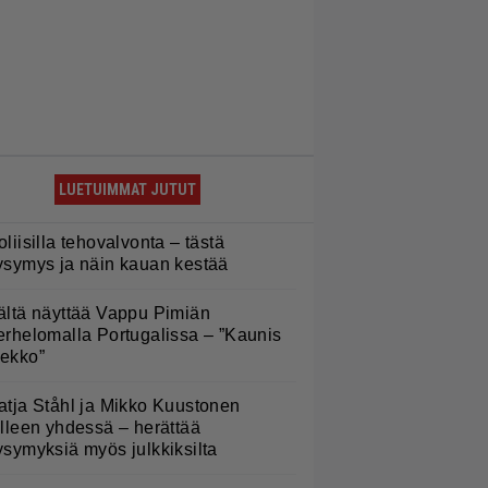
LUETUIMMAT JUTUT
oliisilla tehovalvonta – tästä
ysymys ja näin kauan kestää
ältä näyttää Vappu Pimiän
erhelomalla Portugalissa – ”Kaunis
ekko”
atja Ståhl ja Mikko Kuustonen
älleen yhdessä – herättää
ysymyksiä myös julkkiksilta