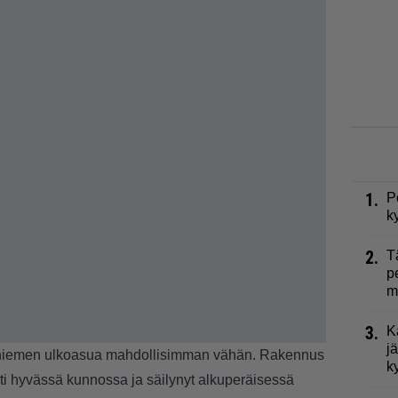
1.
P
k
2.
T
p
m
3.
K
j
yniemen ulkoasua mahdollisimman vähän. Rakennus
k
ti hyvässä kunnossa ja säilynyt alkuperäisessä