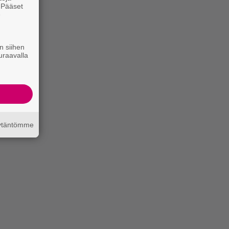
. Pääset
e
n siihen
uraavalla
äytäntömme