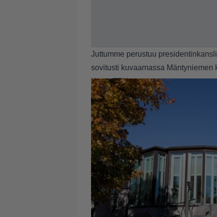
Juttumme perustuu presidentinkanslia
sovitusti kuvaamassa Mäntyniemen ko
Kuva: TPK