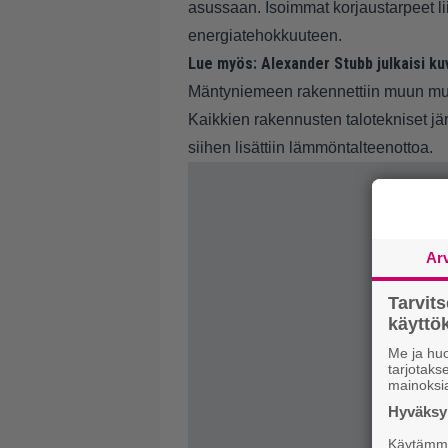
asussaan. Isoimmat korjaustarpeet liit
energiatehokkuuteen.
Lue myös:
Alexander Stubb julkaisi ku
Mäntyniemeen rakennettiin muun mu
Kaikkien rakennusten talotekniset järj
siihen lisättiin lämmöntalteenottoa.
Ar
Tarvit
käytt
Me ja huo
tarjotak
mainoksi
Hyväksym
Käytämme 