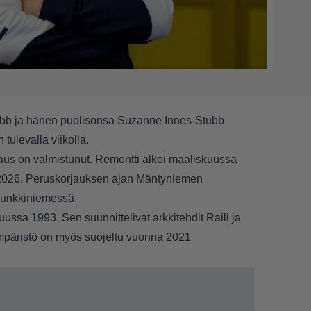
tubb ja hänen puolisonsa Suzanne Innes-Stubb
ulevalla viikolla.
aus on valmistunut. Remontti alkoi maaliskuussa
 2026. Peruskorjauksen ajan Mäntyniemen
 Munkkiniemessä.
ussa 1993. Sen suunnittelivat arkkitehdit Raili ja
ympäristö on myös suojeltu vuonna 2021