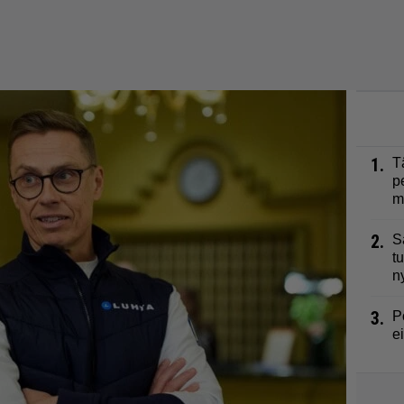
1.
T
p
m
2.
S
t
n
3.
P
e