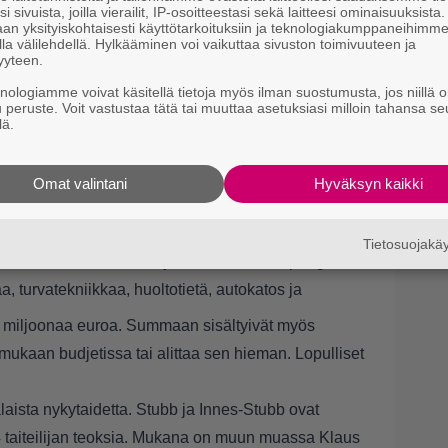
i sivuista, joilla vierailit, IP-osoitteestasi sekä laitteesi ominaisuuksista
an yksityiskohtaisesti käyttötarkoituksiin ja teknologiakumppaneihimm
la välilehdellä. Hylkääminen voi vaikuttaa sivuston toimivuuteen ja
yyteen.
knologiamme voivat käsitellä tietoja myös ilman suostumusta, jos niillä o
u peruste. Voit vastustaa tätä tai muuttaa asetuksiasi milloin tahansa se
lä.
rakentaminen ja uusiminen, porttivalvomon
Omat valintani
Hyväksyn kaikki
porttialueiden ja liikennejärjestelyjen
isimia kunnostettiin.
Tietosuojak
sa Päivärannan tontilla, joka on saatu kaupungilta
a, turvatekniikkaa, huoltotietä, autokatos ja
5 miljoonaa euroa. Summaan sisältyivät myös
 mukaan budjetissa tai alittaa sen hieman. Lopulliset
sta nykytaidetta. Stubb ja Innes-Stubb ovat
4 taiteilijan teoksia. Mukana on muun muassa Klaus