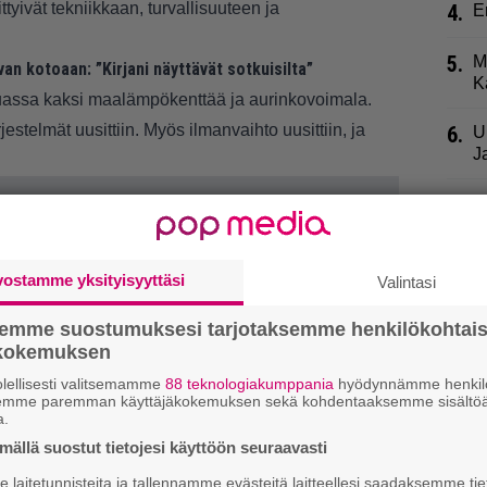
tyivät tekniikkaan, turvallisuuteen ja
4.
E
5.
M
van kotoaan: ”Kirjani näyttävät sotkuisilta”
K
assa kaksi maalämpökenttää ja aurinkovoimala.
estelmät uusittiin. Myös ilmanvaihto uusittiin, ja
6.
U
J
7.
R
t
8.
S
vostamme yksityisyyttäsi
Valintasi
t
n
semme suostumuksesi tarjotaksemme henkilökohtai
ökokemuksen
9.
H
lellisesti valitsemamme
88 teknologiakumppania
hyödynnämme henkilö
i
semme paremman käyttäjäkokemuksen sekä kohdentaaksemme sisältöä
a.
ällä suostut tietojesi käyttöön seuraavasti
laitetunnisteita ja tallennamme evästeitä laitteellesi saadaksemme tie