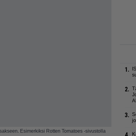
1.
I
s
2.
T
J
A
3.
S
j
sakseen. Esimerkiksi Rotten Tomatoes -sivustolla
4.
K