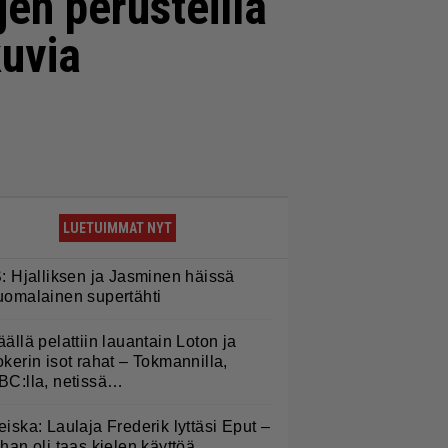
en perusteilla
kuvia
LUETUIMMAT NYT
S: Hjalliksen ja Jasminen häissä
uomalainen supertähti
äällä pelattiin lauantain Loton ja
okerin isot rahat – Tokmannilla,
BC:lla, netissä…
eiska: Laulaja Frederik lyttäsi Eput –
ohan oli taas kielen käyttöä