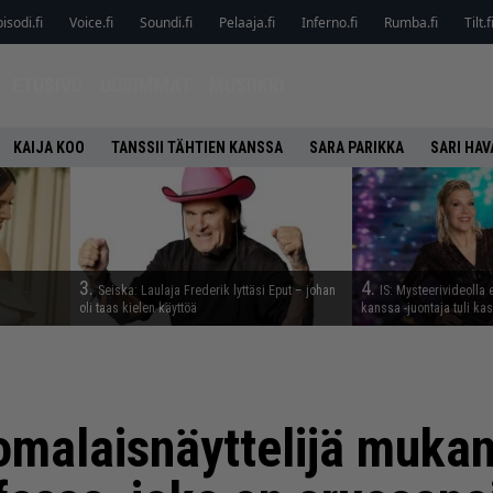
isodi.fi
Voice.fi
Soundi.fi
Pelaaja.fi
Inferno.fi
Rumba.fi
Tilt.f
ETUSIVU
UUSIMMAT
MUSIIKKI
KAIJA KOO
TANSSII TÄHTIEN KANSSA
SARA PARIKKA
SARI HAV
3.
4.
Seiska: Laulaja Frederik lyttäsi Eput – johan
IS: Mysteerivideolla e
oli taas kielen käyttöä
kanssa -juontaja tuli kas
omalaisnäyttelijä muka