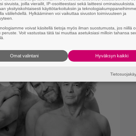
i sivuista, joilla vierailit, IP-osoitteestasi sekä laitteesi ominaisuuksista
an yksityiskohtaisesti käyttötarkoituksiin ja teknologiakumppaneihimm
la välilehdellä. Hylkääminen voi vaikuttaa sivuston toimivuuteen ja
yyteen.
si
knologiamme voivat käsitellä tietoja myös ilman suostumusta, jos niillä o
u peruste. Voit vastustaa tätä tai muuttaa asetuksiasi milloin tahansa se
lä.
Omat valintani
Hyväksyn kaikki
Tietosuojak