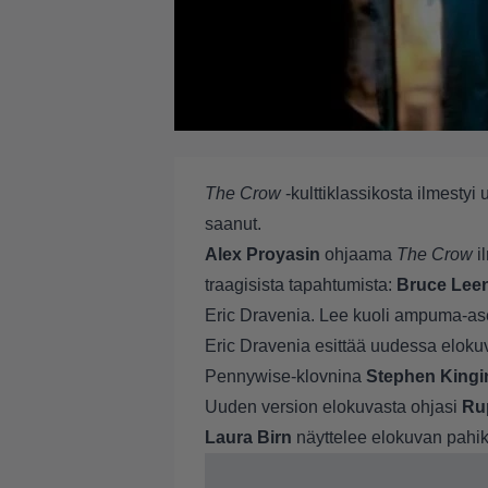
The Crow
-kulttiklassikosta ilmestyi u
saanut.
Alex Proyasin
ohjaama
The Crow
i
traagisista tapahtumista:
Bruce Lee
Eric Dravenia. Lee kuoli ampuma-a
Eric Dravenia esittää uudessa elok
Pennywise-klovnina
Stephen Kingi
Uuden version elokuvasta ohjasi
Ru
Laura Birn
näyttelee elokuvan pahik