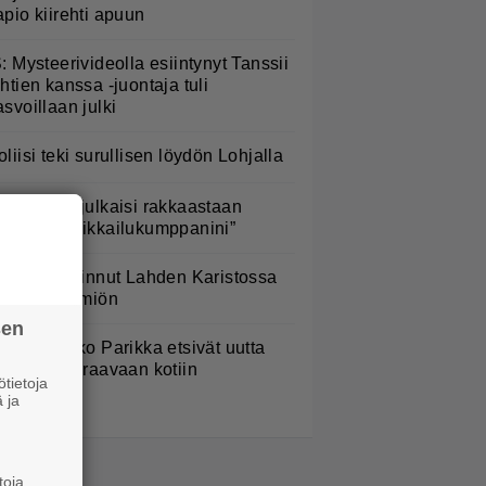
apio kiirehti apuun
S: Mysteerivideolla esiintynyt Tanssii
ähtien kanssa -juontaja tuli
asvoillaan julki
oliisi teki surullisen löydön Lohjalla
ari Havas julkaisi rakkaastaan
uvan – ”Seikkailukumppanini”
oliisi havainnut Lahden Karistossa
mituisen ilmiön
sen
ara ja Mikko Parikka etsivät uutta
otia – ”Seuraavaan kotiin
tietoja
ämmöinen”
 ja
toja