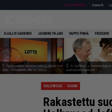
Como.fi
Ep
HJALLIS HARKIMO
JASMINE PAJARI
VAPPU PIMIÄ
FREDERIK
1.
2.
Täällä pelattiin lauantain Loton ja Jokerin isot
IS: Hjalliksen ja Jasminen häissä
rahat – Tokmannilla, ABC:lla, netissä…
suomalainen supertähti
HOLLYWOOD
SUOMI
Rakastettu su