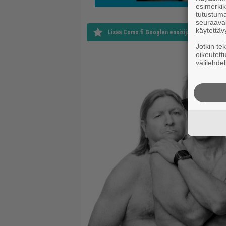
esimerkiks
tutustuma
seuraaval
käytettäv
Lisää Como.fi Googlen ensisijaiseksi lähteek
Jotkin te
oikeutett
välilehdel