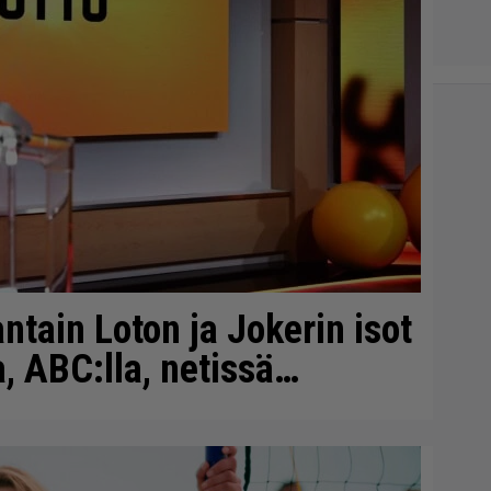
antain Loton ja Jokerin isot
, ABC:lla, netissä…