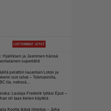
LUETUIMMAT JUTUT
S: Hjalliksen ja Jasminen häissä
uomalainen supertähti
äällä pelattiin lauantain Loton ja
okerin isot rahat – Tokmannilla,
BC:lla, netissä…
eiska: Laulaja Frederik lyttäsi Eput –
ohan oli taas kielen käyttöä
aija Koolta ikävä ilmoitus – Juha