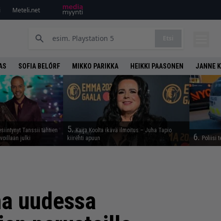
i
Meteli.net
Etsi
AS
SOFIA BELÓRF
MIKKO PARIKKA
HEIKKI PAASONEN
JANNE 
5.
siintynyt Tanssii tähtien
Kaija Koolta ikävä ilmoitus – Juha Tapio
6.
voillaan julki
kiirehti apuun
Poliisi 
na uudessa