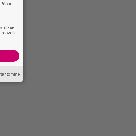
. Pääset
e
n siihen
uraavalla
äytäntömme