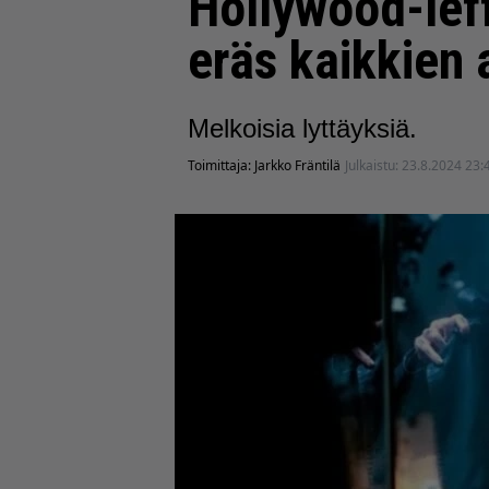
Hollywood-leff
eräs kaikkien 
Melkoisia lyttäyksiä.
Toimittaja:
Jarkko Fräntilä
Julkaistu:
23.8.2024 23: