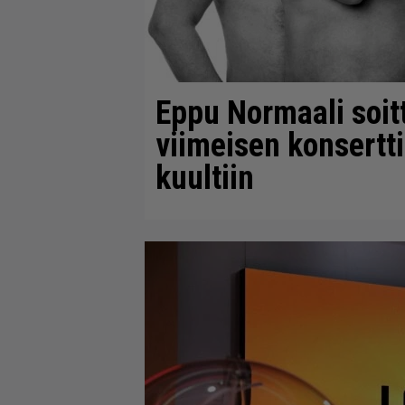
Eppu Normaali soitt
viimeisen konsertt
kuultiin