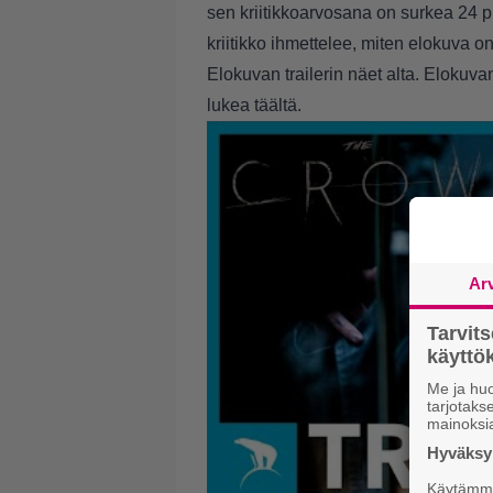
sen kriitikkoarvosana on surkea 24 p
kriitikko ihmettelee, miten elokuva on
Elokuvan trailerin näet alta. Elokuva
lukea
täältä
.
Ar
Tarvit
käytt
Me ja huo
tarjotak
mainoksi
Hyväksym
Käytämme 