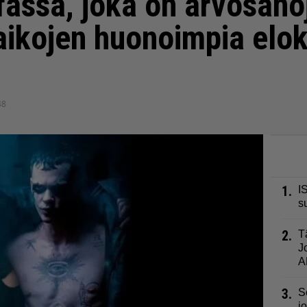
assa, joka on arvosanoj
aikojen huonoimpia elo
48
1.
I
s
2.
T
J
A
3.
S
j