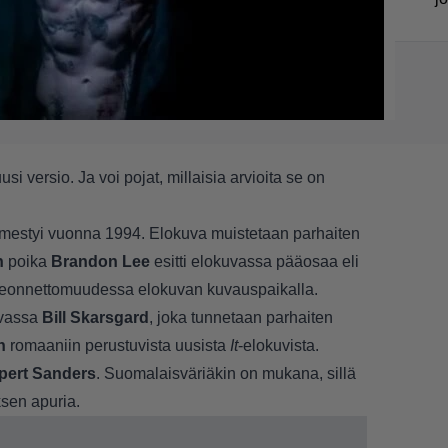
usi versio. Ja voi pojat, millaisia arvioita se on
lmestyi vuonna 1994. Elokuva muistetaan parhaiten
n
poika
Brandon Lee
esitti elokuvassa pääosaa eli
seonnettomuudessa elokuvan kuvauspaikalla.
uvassa
Bill Skarsgard
, joka tunnetaan parhaiten
n
romaaniin perustuvista uusista
It
-elokuvista.
pert Sanders
. Suomalaisväriäkin on mukana, sillä
sen apuria.