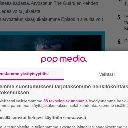
istettä sadasta. Arvostetun The Guardian -lehden
T
 edes voitu julkaista.
5.
I
n arvostelun sisarjulkaisumme Episodin sivuilta voit
t
k
6.
P
7.
S
k
8.
P
vostamme yksityisyyttäsi
Valintasi
o
semme suostumuksesi tarjotaksemme henkilökohtai
9.
S
ökokemuksen
k
lellisesti valitsemamme
88 teknologiakumppania
hyödynnämme henkilö
t
semme paremman käyttäjäkokemuksen sekä kohdentaaksemme sisältöä
a.
ällä suostut tietojesi käyttöön seuraavasti
laitetunnisteita ja tallennamme evästeitä laitteellesi saadaksemme tie