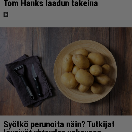
Tom Hanks laadun takeina
Syötkö perunoita näin? Tutkijat