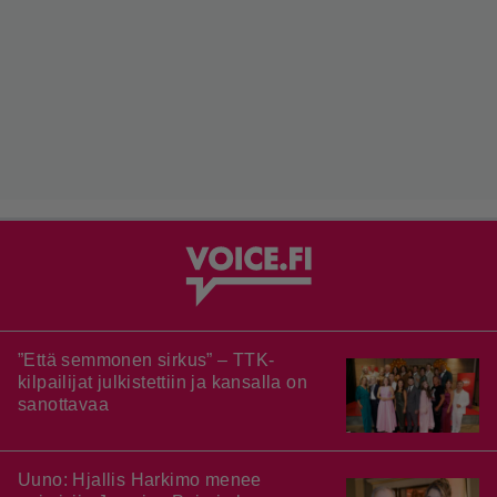
”Että semmonen sirkus” – TTK-
kilpailijat julkistettiin ja kansalla on
sanottavaa
Uuno: Hjallis Harkimo menee