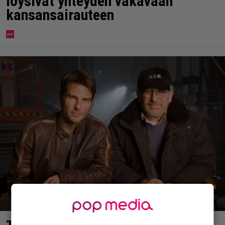
löysivät yhteyden vakavaan
kansansairauteen