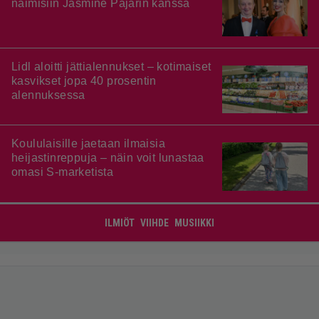
naimisiin Jasmine Pajarin kanssa
Lidl aloitti jättialennukset – kotimaiset
kasvikset jopa 40 prosentin
alennuksessa
Koululaisille jaetaan ilmaisia
heijastinreppuja – näin voit lunastaa
omasi S-marketista
ILMIÖT
VIIHDE
MUSIIKKI