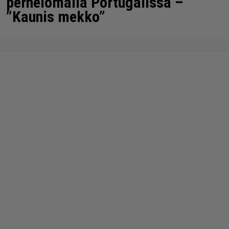
perhelomalla Portugalissa –
”Kaunis mekko”