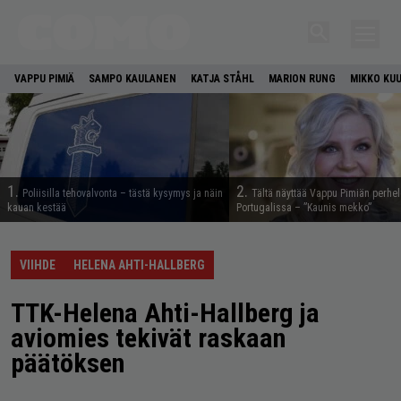
VAPPU PIMIÄ
SAMPO KAULANEN
KATJA STÅHL
MARION RUNG
MIKKO KU
1.
2.
Poliisilla tehovalvonta – tästä kysymys ja näin
Tältä näyttää Vappu Pimiän perhe
kauan kestää
Portugalissa – ”Kaunis mekko”
VIIHDE
HELENA AHTI-HALLBERG
TTK-Helena Ahti-Hallberg ja
aviomies tekivät raskaan
päätöksen