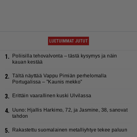
LUETUIMMAT JUTUT
1.
Poliisilla tehovalvonta – tästä kysymys ja näin
kauan kestää
2.
Tältä näyttää Vappu Pimiän perhelomalla
Portugalissa – ”Kaunis mekko”
3.
Erittäin vaarallinen kuski Ulvilassa
4.
Uuno: Hjallis Harkimo, 72, ja Jasmine, 38, sanovat
tahdon
5.
Rakastettu suomalainen metalliyhtye tekee paluun