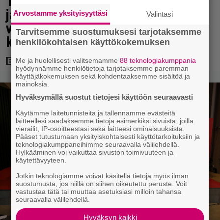
Tänään tv:ssä: Steven Spielbergin
ja Tom Cruisen kaveruus loppui 21
Arvostamme yksityisyyttäsi
Valintasi
vuotta sitten – Syynä Cruisen nolo
Tarvitsemme suostumuksesi tarjotaksemme
käytös
henkilökohtaisen käyttökokemuksen
Me ja huolellisesti valitsemamme
88 teknologiakumppania
hyödynnämme henkilötietoja tarjotaksemme paremman
käyttäjäkokemuksen sekä kohdentaaksemme sisältöä ja
mainoksia.
Hyväksymällä suostut tietojesi käyttöön seuraavasti
Käytämme laitetunnisteita ja tallennamme evästeitä
laitteellesi saadaksemme tietoja esimerkiksi sivuista, joilla
vierailit, IP-osoitteestasi sekä laitteesi ominaisuuksista.
Pääset tutustumaan yksityiskohtaisesti käyttötarkoituksiin ja
teknologiakumppaneihimme seuraavalla välilehdellä.
Hylkääminen voi vaikuttaa sivuston toimivuuteen ja
käytettävyyteen.
Jotkin teknologiamme voivat käsitellä tietoja myös ilman
suostumusta, jos niillä on siihen oikeutettu peruste. Voit
vastustaa tätä tai muuttaa asetuksiasi milloin tahansa
seuraavalla välilehdellä.
Hyväksyn kaikki