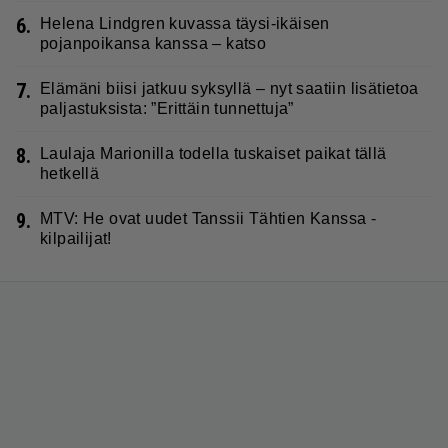
6.
Helena Lindgren kuvassa täysi-ikäisen
pojanpoikansa kanssa – katso
7.
Elämäni biisi jatkuu syksyllä – nyt saatiin lisätietoa
paljastuksista: ”Erittäin tunnettuja”
8.
Laulaja Marionilla todella tuskaiset paikat tällä
hetkellä
9.
MTV: He ovat uudet Tanssii Tähtien Kanssa -
kilpailijat!