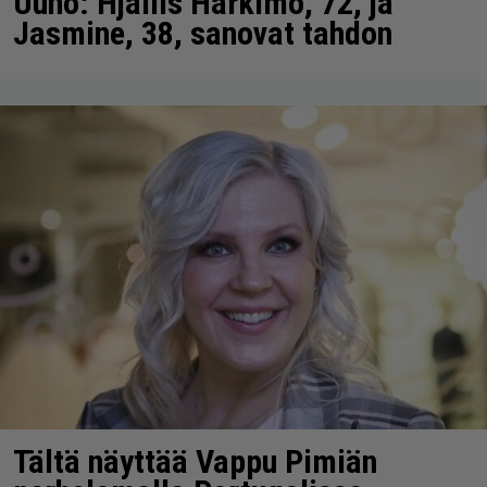
Uuno: Hjallis Harkimo, 72, ja
Jasmine, 38, sanovat tahdon
Tältä näyttää Vappu Pimiän