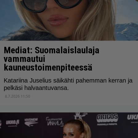
Mediat: Suomalaislaulaja
vammautui
kauneustoimenpiteessä
Katariina Juselius säikähti pahemman kerran ja
pelkäsi halvaantuvansa.
8.7.2026 11:50