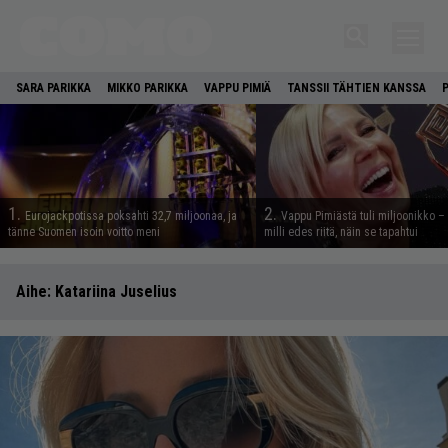
SARA PARIKKA
MIKKO PARIKKA
VAPPU PIMIÄ
TANSSII TÄHTIEN KANSSA
1.
2.
Eurojackpotissa poksahti 32,7 miljoonaa, ja
Vappu Pimiästä tuli miljoonikko – 
tänne Suomen isoin voitto meni
milli edes riitä, näin se tapahtui
Aihe:
Katariina Juselius