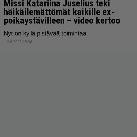
Missi Katariina Juselius teki
häikäilemättömät kaikille ex-
poikaystävilleen – video kertoo
Nyt on kyllä pistävää toimintaa.
12.6.2025 15:36