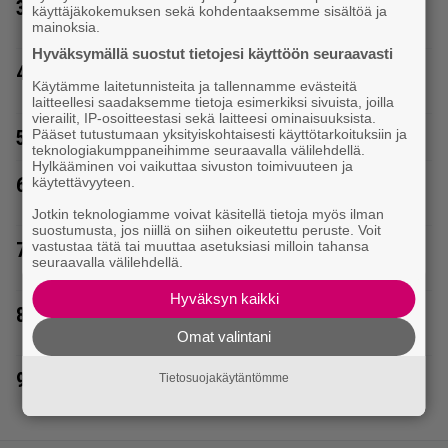
3.
Vappu Pimiä sai huonoa palvelua ravintolassa –
käyttäjäkokemuksen sekä kohdentaaksemme sisältöä ja
pettyi siellä kahteen asiaan
mainoksia.
Hyväksymällä suostut tietojesi käyttöön seuraavasti
4.
Vappu Pimiästä tuli miljoonikko – eikä yksi milli
Käytämme laitetunnisteita ja tallennamme evästeitä
edes riitä, näin se tapahtui
laitteellesi saadaksemme tietoja esimerkiksi sivuista, joilla
vierailit, IP-osoitteestasi sekä laitteesi ominaisuuksista.
Pääset tutustumaan yksityiskohtaisesti käyttötarkoituksiin ja
5.
Poliisi teki surullisen löydön Lohjalla
teknologiakumppaneihimme seuraavalla välilehdellä.
Hylkääminen voi vaikuttaa sivuston toimivuuteen ja
6.
käytettävyyteen.
Janne Katajan Krista-vaimon raskausvatsa
viimeisillään – pusut Puuhaparkissa
Jotkin teknologiamme voivat käsitellä tietoja myös ilman
suostumusta, jos niillä on siihen oikeutettu peruste. Voit
vastustaa tätä tai muuttaa asetuksiasi milloin tahansa
7.
Sofia Belórfin omaisuutta myynnissä – jälleenmyyjä
seuraavalla välilehdellä.
tulee Suomesta
Hyväksyn kaikki
8.
IS: Mysteerivideolla esiintynyt Tanssii tähtien
kanssa -juontaja tuli kasvoillaan julki
Omat valintani
9.
Heikki Paasonen kaunistautui Eppujen keikalle –
Tietosuojakäytäntömme
”Jutunjuurta aikaiseksi tänään Tampereella”