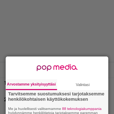
LUETUIMMAT JUTUT
1.
Eurojackpotissa poksahti 32,7 miljoonaa, ja tänne
Arvostamme yksityisyyttäsi
Valintasi
Suomen isoin voitto meni
Tarvitsemme suostumuksesi tarjotaksemme
2.
henkilökohtaisen käyttökokemuksen
Sara ja Mikko Parikka etsivät uutta kotia –
”Seuraavaan kotiin tämmöinen”
Me ja huolellisesti valitsemamme
88 teknologiakumppania
hyödynnämme henkilötietoja tarjotaksemme paremman