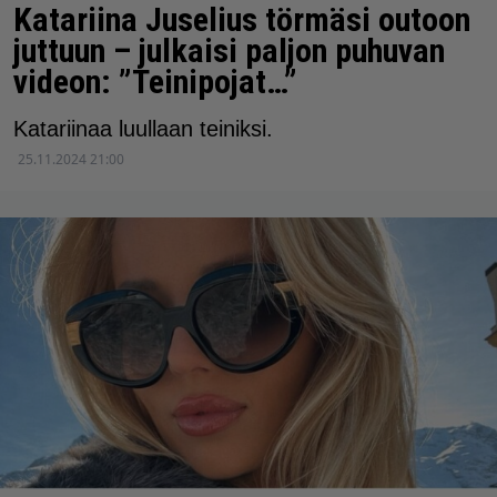
Katariina Juselius törmäsi outoon
juttuun – julkaisi paljon puhuvan
videon: ”Teinipojat…”
Katariinaa luullaan teiniksi.
25.11.2024 21:00