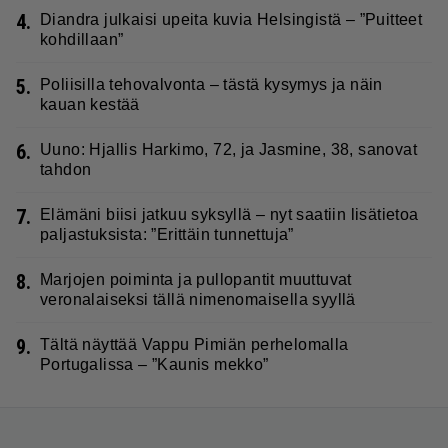
4.
Diandra julkaisi upeita kuvia Helsingistä – ”Puitteet
kohdillaan”
5.
Poliisilla tehovalvonta – tästä kysymys ja näin
kauan kestää
6.
Uuno: Hjallis Harkimo, 72, ja Jasmine, 38, sanovat
tahdon
7.
Elämäni biisi jatkuu syksyllä – nyt saatiin lisätietoa
paljastuksista: ”Erittäin tunnettuja”
8.
Marjojen poiminta ja pullopantit muuttuvat
veronalaiseksi tällä nimenomaisella syyllä
9.
Tältä näyttää Vappu Pimiän perhelomalla
Portugalissa – ”Kaunis mekko”