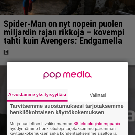
Spider-Man on nyt nopein puolen
miljardin rajan rikkoja – kovempi
tahti kuin Avengers: Endgamella
Arvostamme yksityisyyttäsi
Valintasi
Tarvitsemme suostumuksesi tarjotaksemme
henkilökohtaisen käyttökokemuksen
Me ja huolellisesti valitsemamme
88 teknologiakumppania
hyödynnämme henkilötietoja tarjotaksemme paremman
käyttäjäkokemuksen sekä kohdentaaksemme sisältöä ja