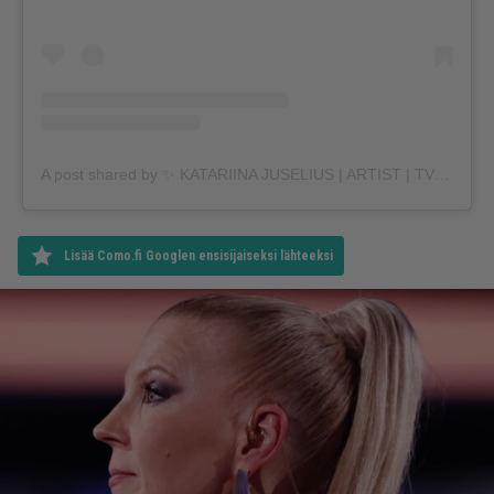
A post shared by ✨ KATARIINA JUSELIUS | ARTIST | TV HOST ✨ (@katariinajuselius)
Lisää Como.fi Googlen ensisijaiseksi lähteeksi