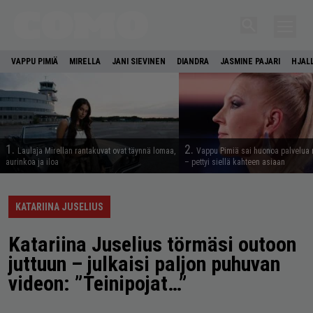
VAPPU PIMIÄ
MIRELLA
JANI SIEVINEN
DIANDRA
JASMINE PAJARI
HJAL
1.
2.
Laulaja Mirellan rantakuvat ovat täynnä lomaa,
Vappu Pimiä sai huonoa palvelua 
aurinkoa ja iloa
– pettyi siellä kahteen asiaan
KATARIINA JUSELIUS
Katariina Juselius törmäsi outoon
juttuun – julkaisi paljon puhuvan
videon: ”Teinipojat…”