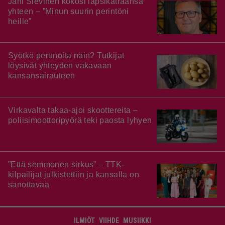
Jani Sievinen kokosi lapsikatraansa
yhteen – ”Minun suurin perintöni
heille”
Syötkö perunoita näin? Tutkijat
löysivät yhteyden vakavaan
kansansairauteen
Virkavalta takaa-ajoi skoottereita –
poliisimoottoripyörä teki paosta lyhyen
”Että semmonen sirkus” – TTK-
kilpailijat julkistettiin ja kansalla on
sanottavaa
ILMIÖT
VIIHDE
MUSIIKKI