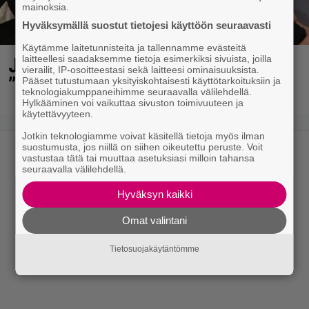
mainoksia.
Hyväksymällä suostut tietojesi käyttöön seuraavasti
Käytämme laitetunnisteita ja tallennamme evästeitä
laitteellesi saadaksemme tietoja esimerkiksi sivuista, joilla
Jani Sieviseltä harvinainen kuva –
vierailit, IP-osoitteestasi sekä laitteesi ominaisuuksista.
”Kaikki lapset samaan aikaan”
Pääset tutustumaan yksityiskohtaisesti käyttötarkoituksiin ja
teknologiakumppaneihimme seuraavalla välilehdellä.
Hylkääminen voi vaikuttaa sivuston toimivuuteen ja
käytettävyyteen.
Jotkin teknologiamme voivat käsitellä tietoja myös ilman
suostumusta, jos niillä on siihen oikeutettu peruste. Voit
vastustaa tätä tai muuttaa asetuksiasi milloin tahansa
seuraavalla välilehdellä.
Hyväksyn kaikki
Omat valintani
Tietosuojakäytäntömme