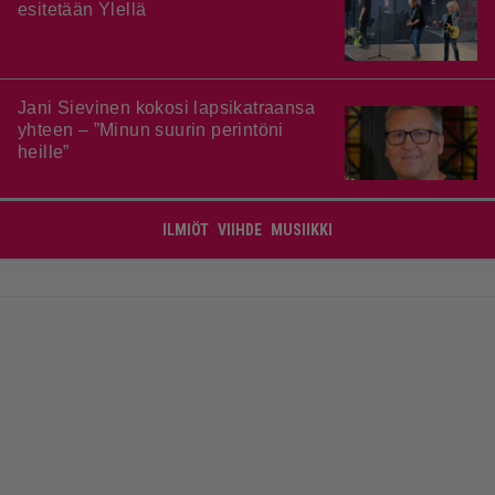
esitetään Ylellä
Jani Sievinen kokosi lapsikatraansa
yhteen – ”Minun suurin perintöni
heille”
ILMIÖT
VIIHDE
MUSIIKKI