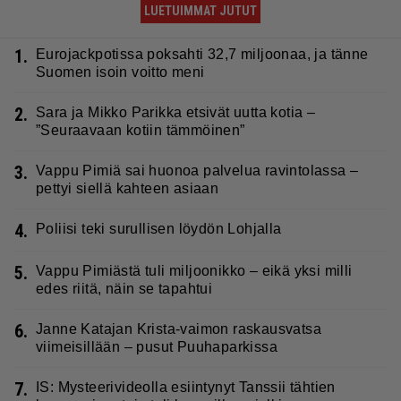
LUETUIMMAT JUTUT
1.
Eurojackpotissa poksahti 32,7 miljoonaa, ja tänne
Suomen isoin voitto meni
2.
Sara ja Mikko Parikka etsivät uutta kotia –
”Seuraavaan kotiin tämmöinen”
3.
Vappu Pimiä sai huonoa palvelua ravintolassa –
pettyi siellä kahteen asiaan
4.
Poliisi teki surullisen löydön Lohjalla
5.
Vappu Pimiästä tuli miljoonikko – eikä yksi milli
edes riitä, näin se tapahtui
6.
Janne Katajan Krista-vaimon raskausvatsa
viimeisillään – pusut Puuhaparkissa
7.
IS: Mysteerivideolla esiintynyt Tanssii tähtien