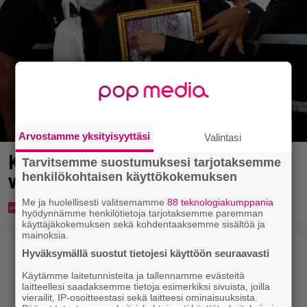
Arvostamme yksityisyyttäsi
Valintasi
Kouluampuminen Thaimaassa
Tarvitsemme suostumuksesi tarjotaksemme
vaati uuden uhrin
henkilökohtaisen käyttökokemuksen
Me ja huolellisesti valitsemamme
88 teknologiakumppania
hyödynnämme henkilötietoja tarjotaksemme paremman
käyttäjäkokemuksen sekä kohdentaaksemme sisältöä ja
mainoksia.
Hyväksymällä suostut tietojesi käyttöön seuraavasti
Käytämme laitetunnisteita ja tallennamme evästeitä
laitteellesi saadaksemme tietoja esimerkiksi sivuista, joilla
vierailit, IP-osoitteestasi sekä laitteesi ominaisuuksista.