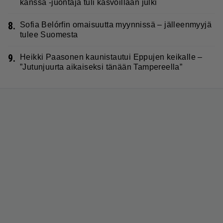
kanssa -juontaja tuli kasvoillaan julki
8.
Sofia Belórfin omaisuutta myynnissä – jälleenmyyjä
tulee Suomesta
9.
Heikki Paasonen kaunistautui Eppujen keikalle –
”Jutunjuurta aikaiseksi tänään Tampereella”