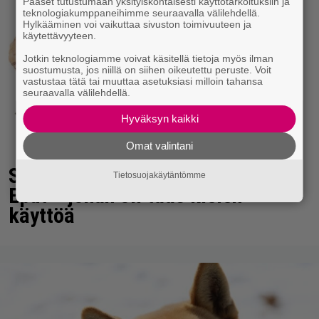
Pääset tutustumaan yksityiskohtaisesti käyttötarkoituksiin ja
teknologiakumppaneihimme seuraavalla välilehdellä.
Hylkääminen voi vaikuttaa sivuston toimivuuteen ja
käytettävyyteen.
Jotkin teknologiamme voivat käsitellä tietoja myös ilman
suostumusta, jos niillä on siihen oikeutettu peruste. Voit
vastustaa tätä tai muuttaa asetuksiasi milloin tahansa
seuraavalla välilehdellä.
Hyväksyn kaikki
Omat valintani
Seiska: Laulaja Frederik lyttäsi
Tietosuojakäytäntömme
Eput – johan oli taas kielen
käyttöä