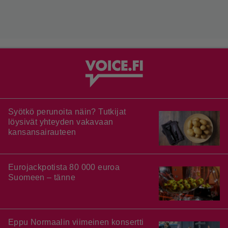
Syötkö perunoita näin? Tutkijat
löysivät yhteyden vakavaan
kansansairauteen
Eurojackpotista 80 000 euroa
Suomeen – tänne
Eppu Normaalin viimeinen konsertti