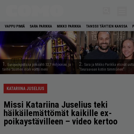
VAPPU PIMIÄ
SARA PARIKKA
MIKKO PARIKKA
TANSSII TÄHTIEN KANSSA
1.
2.
Eurojackpotissa poksahti 32,7 miljoonaa, ja
Sara ja Mikko Parikka etsivät uutt
tänne Suomen isoin voitto meni
”Seuraavaan kotiin tämmöinen”
KATARIINA JUSELIUS
Missi Katariina Juselius teki
häikäilemättömät kaikille ex-
poikaystävilleen – video kertoo