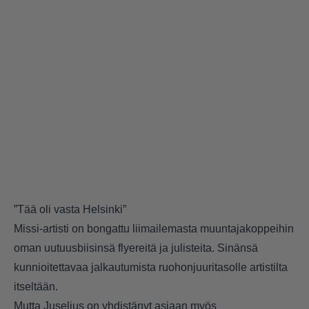
”Tää oli vasta Helsinki”
Missi-artisti on bongattu liimailemasta muuntajakoppeihin
oman uutuusbiisinsä flyereitä ja julisteita. Sinänsä
kunnioitettavaa jalkautumista ruohonjuuritasolle artistilta
itseltään.
Mutta Juselius on yhdistänyt asiaan myös