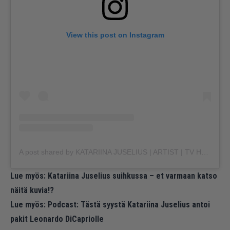
View this post on Instagram
A post shared by KATARIINA JUSELIUS | ARTIST | TV HOST 🪩🇫🇮 (@katariinajuselius)
Lue myös:
Katariina Juselius suihkussa – et varmaan katso
näitä kuvia!?
Lue myös:
Podcast: Tästä syystä Katariina Juselius antoi
pakit Leonardo DiCapriolle