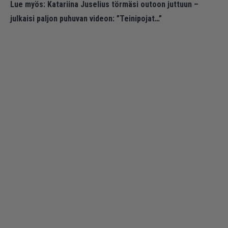
Lue myös:
Katariina Juselius törmäsi outoon juttuun –
julkaisi paljon puhuvan videon: ”Teinipojat…”