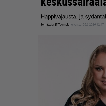
keskussairaal
Happivajausta, ja sydäntäk
Toimittaja:
JT Tuomela
Julkaistu:
26.6.2026 12:47