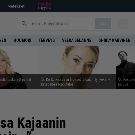
i
Meteli.net
Etsi
NEN
HUUMORI
TERVEYS
VEERA SELÄNNE
SHIRLY KARVINEN
5.
6.
della tuskaiset paikat
Kerttu Rissasen hiukset leikattiin lyhyeksi –
Rakaste
katso upea lopputulos
paluun
sa Kajaanin