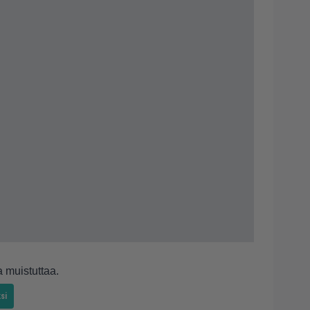
a muistuttaa.
si