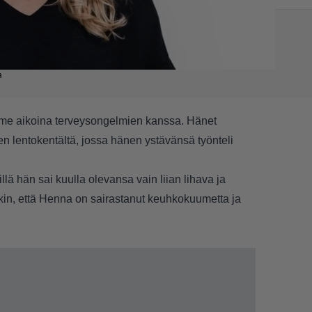
a
ime aikoina terveysongelmien kanssa. Hänet
ten lentokentältä, jossa hänen ystävänsä työnteli
llä hän sai kuulla olevansa vain liian lihava ja
kin, että Henna on sairastanut keuhkokuumetta ja