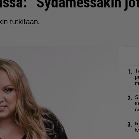
assa: ”Sydämessäkin jo
in tutkitaan.
1.
T
p
m
2.
S
t
n
3.
R
t