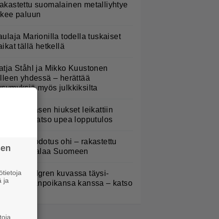
akastettu suomalainen metalliyhtye
ekee paluun
aulaja Marionilla todella tuskaiset
aikat tällä hetkellä
atja Ståhl ja Mikko Kuustonen
älleen yhdessä – herättää
ysymyksiä myös julkkiksilta
erttu Rissasen hiukset leikattiin
yhyeksi – katso upea lopputulos
5 vuoden odotus ohi – rakastettu
sen
ockyhtye palaa Suomeen
tietoja
elena Lindgren kuvassa täysi-
 ja
käisen pojanpoikansa kanssa – katso
toja