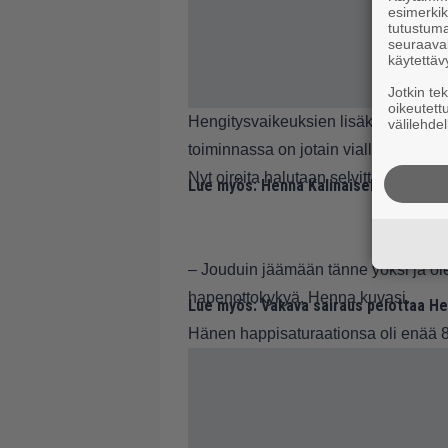
esimerkiks
tutustuma
seuraaval
käytettäv
Jotkin te
oikeutett
Hengitysvaikeuksien lisäksi hänellä
välilehdel
toiminnassa on jotain vialla.
Nyt oireita halutaan selvittää perin po
Lue myös:
Henna Kalinaiselle ikävää pa
– Jouduin jäämään tänne yöksi ja ol
hapenottokykyä, Henna kuvasi.
Lue myös:
Vakava sairaus pelottaa Hen
Hänen happisaturaationsa oli enää 