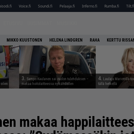
isodi.fi
Voice.fi
Soundi.fi
Pelaaja.fi
Inferno.fi
Rumba.fi
Tilt.f
ETUSIVU
UUSIMMAT
MUSIIKKI
MIKKO KUUSTONEN
HELENA LINDGREN
RAHA
KERTTU RISSA
3.
4.
Sampo Kaulanen sai oudon tulehduksen –
Laulaja Marionilla to
 eilen
makaa hoitolaitteessa nytkähdellen
tällä hetkellä
nen makaa happilaittees