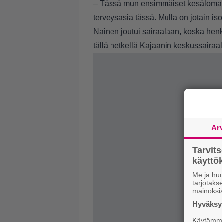
– Tässä mun ensimmäiset kesälomaku
terveysasia tässä. Mulla on jotain i
Nainen joutui sairaalaan, koska henk
tällä hetkellä Kajaanin keskussairaa
Ar
Tarvit
käytt
Me ja huo
tarjotak
mainoksi
Hyväksym
Käytämme 