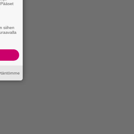
. Pääset
e
n siihen
uraavalla
äytäntömme