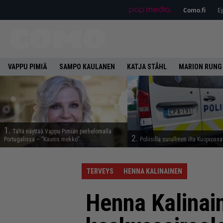
Como.fi
Ep
VAPPU PIMIÄ
SAMPO KAULANEN
KATJA STÅHL
MARION RUNG
1.
Tältä näyttää Vappu Pimiän perhelomalla
2.
Portugalissa – ”Kaunis mekko”
Poliisilla surullinen ilta Kuopiossa
TERVEYS
HENNA KALINAINEN
Henna Kalinai