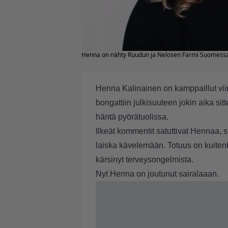
Henna on nähty Ruudun ja Nelosen Farmi Suomess
Henna Kalinainen on kamppaillut vi
bongattiin julkisuuteen jokin aika sit
häntä pyörätuolissa.
Ilkeät kommentit satuttivat Hennaa, si
laiska kävelemään. Totuus on kuiten
kärsinyt terveysongelmista.
Nyt Henna on joutunut sairalaaan.