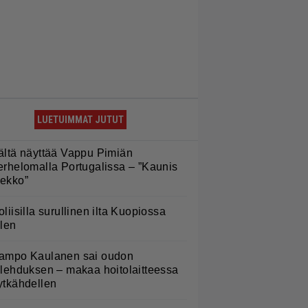
LUETUIMMAT JUTUT
ältä näyttää Vappu Pimiän
erhelomalla Portugalissa – ”Kaunis
ekko”
oliisilla surullinen ilta Kuopiossa
ilen
ampo Kaulanen sai oudon
ulehduksen – makaa hoitolaitteessa
ytkähdellen