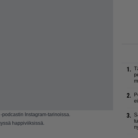
1.
T
p
m
2.
P
e
-podcastin Instagram-tarinoissa.
3.
S
t
yssä happiviiksissä.
n