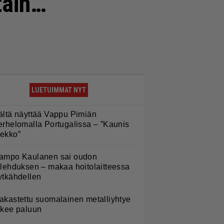
tain…”
LUETUIMMAT NYT
ältä näyttää Vappu Pimiän
erhelomalla Portugalissa – ”Kaunis
ekko”
ampo Kaulanen sai oudon
ulehduksen – makaa hoitolaitteessa
ytkähdellen
akastettu suomalainen metalliyhtye
ekee paluun