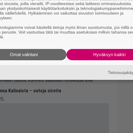
i sivuista, joilla vierailit, IP-osoitteestasi sekä laitteesi ominaisuuksista
an yksityiskohtaisesti käyttötarkoituksiin ja teknologiakumppaneihimm
la välilehdellä. Hylkääminen voi vaikuttaa sivuston toimivuuteen ja
yyteen.
knologiamme voivat käsitellä tietoja myös ilman suostumusta, jos niillä o
u peruste. Voit vastustaa tätä tai muuttaa asetuksiasi milloin tahansa se
 on todettu matala hemoglobiini. Myös sydämen
lä.
hjin.
Omat valintani
Hyväksyn kaikki
lautetta: ”Niin lihava, etten vaan jaksa kävellä”
Tietosuojak
emaan täällä, kunnes saadaan nostettua tota
na Kalinaista – outoja oireita
85.