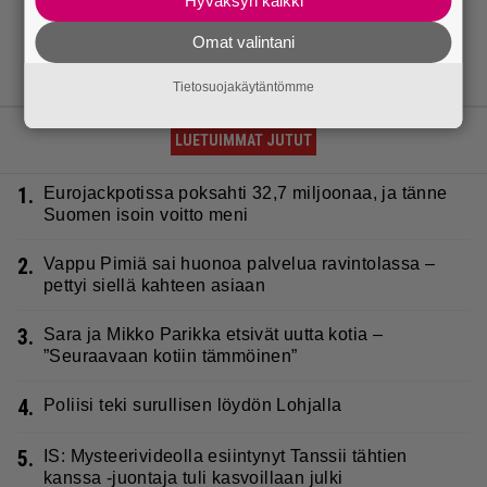
Hyväksyn kaikki
Omat valintani
Tietosuojakäytäntömme
LUETUIMMAT JUTUT
1.
Eurojackpotissa poksahti 32,7 miljoonaa, ja tänne
Suomen isoin voitto meni
2.
Vappu Pimiä sai huonoa palvelua ravintolassa –
pettyi siellä kahteen asiaan
3.
Sara ja Mikko Parikka etsivät uutta kotia –
”Seuraavaan kotiin tämmöinen”
4.
Poliisi teki surullisen löydön Lohjalla
5.
IS: Mysteerivideolla esiintynyt Tanssii tähtien
kanssa -juontaja tuli kasvoillaan julki