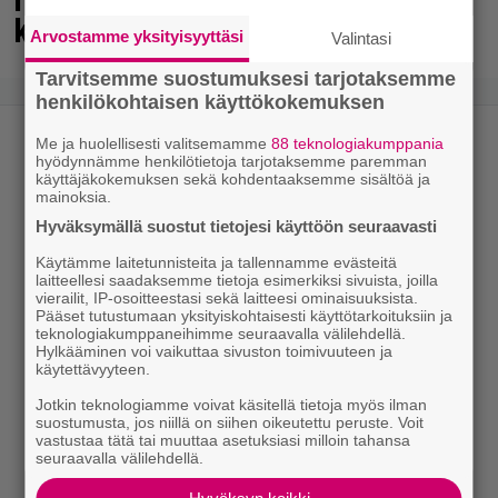
kahteen asiaan
Arvostamme yksityisyyttäsi
Valintasi
Tarvitsemme suostumuksesi tarjotaksemme
henkilökohtaisen käyttökokemuksen
Me ja huolellisesti valitsemamme
88 teknologiakumppania
hyödynnämme henkilötietoja tarjotaksemme paremman
käyttäjäkokemuksen sekä kohdentaaksemme sisältöä ja
mainoksia.
Hyväksymällä suostut tietojesi käyttöön seuraavasti
Käytämme laitetunnisteita ja tallennamme evästeitä
laitteellesi saadaksemme tietoja esimerkiksi sivuista, joilla
vierailit, IP-osoitteestasi sekä laitteesi ominaisuuksista.
Pääset tutustumaan yksityiskohtaisesti käyttötarkoituksiin ja
teknologiakumppaneihimme seuraavalla välilehdellä.
Hylkääminen voi vaikuttaa sivuston toimivuuteen ja
käytettävyyteen.
Jotkin teknologiamme voivat käsitellä tietoja myös ilman
suostumusta, jos niillä on siihen oikeutettu peruste. Voit
vastustaa tätä tai muuttaa asetuksiasi milloin tahansa
seuraavalla välilehdellä.