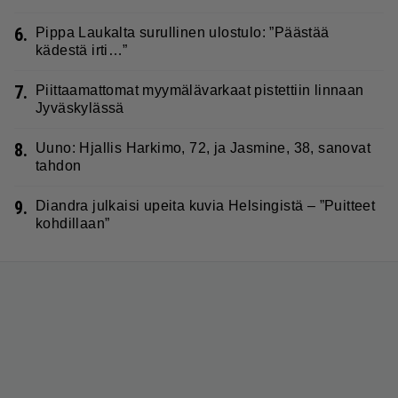
6.
Pippa Laukalta surullinen ulostulo: ”Päästää
kädestä irti…”
7.
Piittaamattomat myymälävarkaat pistettiin linnaan
Jyväskylässä
8.
Uuno: Hjallis Harkimo, 72, ja Jasmine, 38, sanovat
tahdon
9.
Diandra julkaisi upeita kuvia Helsingistä – ”Puitteet
kohdillaan”