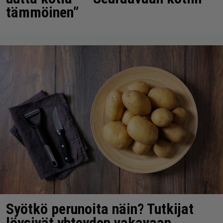
tämmöinen”
Syötkö perunoita näin? Tutkijat
löysivät yhteyden vakavaan