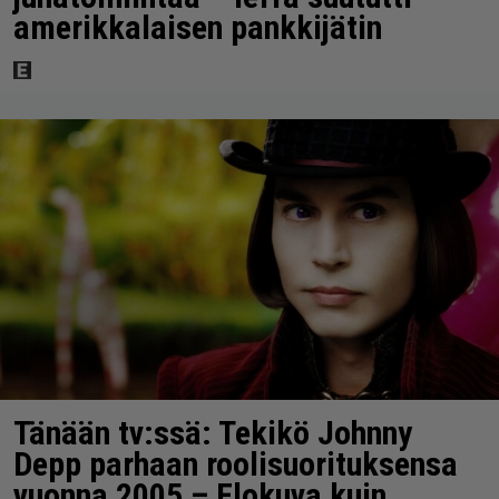
amerikkalaisen pankkijätin
Tänään tv:ssä: Tekikö Johnny
Depp parhaan roolisuorituksensa
vuonna 2005 – Elokuva kuin