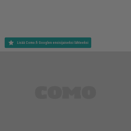
Lisää Como.fi Googlen ensisijaiseksi lähteeksi