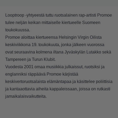
Looptroop -yhtyeestä tuttu ruotsalainen rap-artisti
Promoe
tulee neljän keikan mittaiselle kiertueelle Suomeen
toukokuussa.
Promoe aloittaa kiertueensa Helsingin Virgin Oilista
keskiviikkona 19. toukokuuta, jonka jälkeen vuorossa
ovat seuraavina kolmena iltana Jyväskylän Lutakko sekä
Tampereen ja Turun Klubit.
Vuodesta 2001 omaa musiikkia julkaissut, ruotsiksi ja
englanniksi räppäävä Promoe kärjistää
keskivertoruotsalaista elämäntapaa ja käsittelee poliittisia
ja kantaaottavia aiheita kappaleissaan, joissa on rutkasti
jamaikalaisvaikutteita.