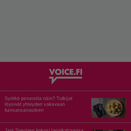
Syötkö perunoita näin? Tutkijat
löysivät yhteyden vakavaan
kansansairauteen
Jani Sievinen kokosi lapsikatraansa