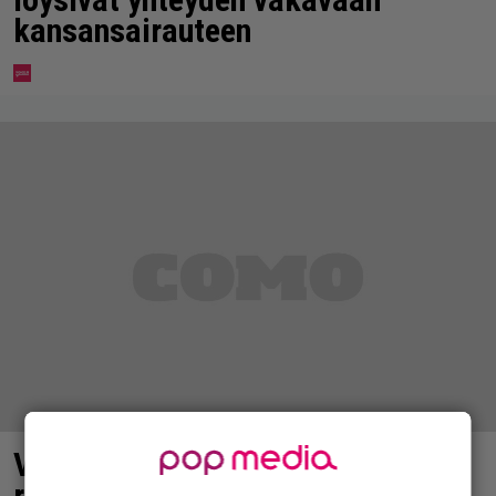
kansansairauteen
Vappu Pimiä sai huonoa palvelua
ravintolassa – pettyi siellä