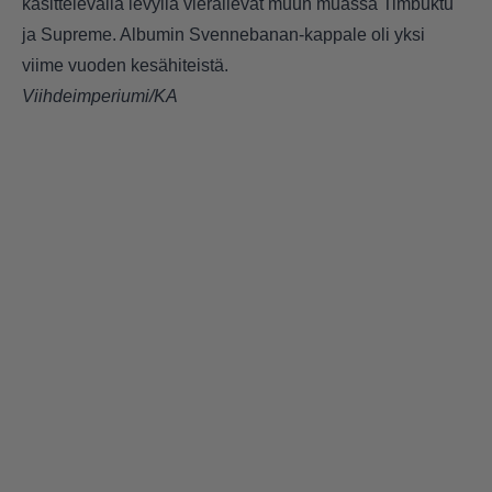
käsittelevällä levyllä vierailevat muun muassa Timbuktu
ja Supreme. Albumin Svennebanan-kappale oli yksi
viime vuoden kesähiteistä.
Viihdeimperiumi/KA