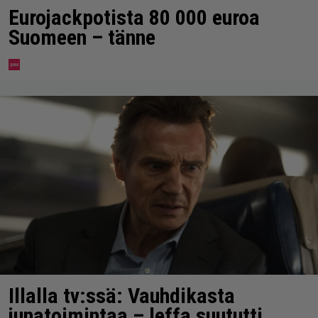
Eurojackpotista 80 000 euroa
Suomeen – tänne
Illalla tv:ssä: Vauhdikasta
junatoimintaa – leffa suututti