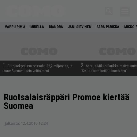
VAPPU PIMIÄ
MIRELLA
DIANDRA
JANI SIEVINEN
SARA PARIKKA
MIKKO 
1.
2.
Eurojackpotissa poksahti 32,7 miljoonaa, ja
Sara ja Mikko Parikka etsivät uutt
tänne Suomen isoin voitto meni
”Seuraavaan kotiin tämmöinen”
Ruotsalaisräppäri Promoe kiertää
Suomea
Julkaistu:
12.4.2010 12:24