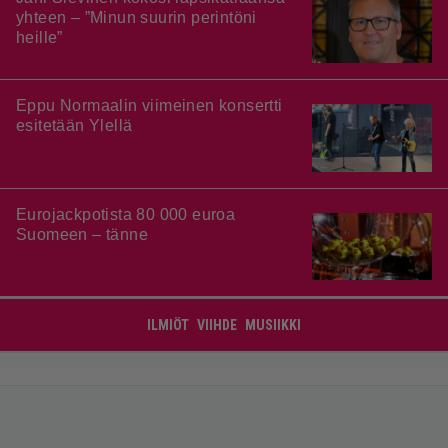
yhteen – ”Minun suurin perintöni
heille”
Eppu Normaalin viimeinen konsertti
esitetään Ylellä
Eurojackpotista 80 000 euroa
Suomeen – tänne
ILMIÖT
VIIHDE
MUSIIKKI