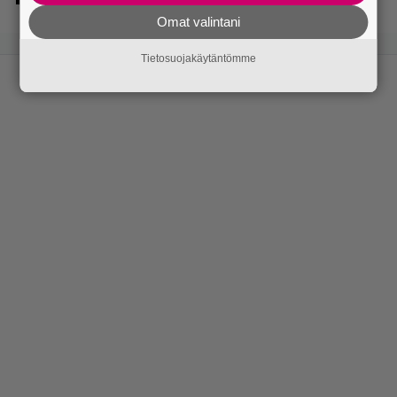
Omat valintani
Tietosuojakäytäntömme