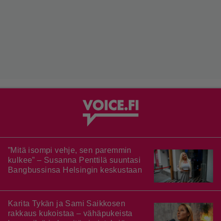
”Mitä isompi vehje, sen paremmin
kulkee” – Susanna Penttilä suuntasi
Bangbussinsa Helsingin keskustaan
Karita Tykän ja Sami Saikkosen
rakkaus kukoistaa – vähäpukeista