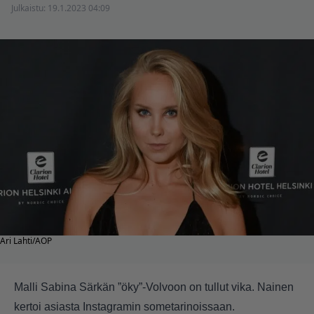
Julkaistu:
19.1.2023 04:09
Ari Lahti/AOP
Malli Sabina Särkän ”öky”-Volvoon on tullut vika. Nainen
kertoi asiasta Instagramin sometarinoissaan.