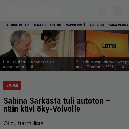
JASMINE PAJARI
HJALLIS HARKIMO
VAPPU PIMIÄ
FREDERIK
SARA PARIKK
1.
2.
IS: Hjalliksen ja Jasminen häissä
Täällä pelattiin lauantain Loton ja
suomalainen supertähti
rahat – Tokmannilla, ABC:lla, netissä
SUOMI
Sabina Särkästä tuli autoton –
näin kävi öky-Volvolle
Oijoi, harmillista.