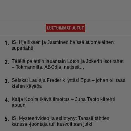
LUETUIMMAT JUTUT
1.
IS: Hjalliksen ja Jasminen häissä suomalainen
supertähti
2.
Täällä pelattiin lauantain Loton ja Jokerin isot rahat
– Tokmannilla, ABC:lla, netissä…
3.
Seiska: Laulaja Frederik lyttäsi Eput – johan oli taas
kielen käyttöä
4.
Kaija Koolta ikävä ilmoitus – Juha Tapio kiirehti
apuun
5.
IS: Mysteerivideolla esiintynyt Tanssii tähtien
kanssa -juontaja tuli kasvoillaan julki