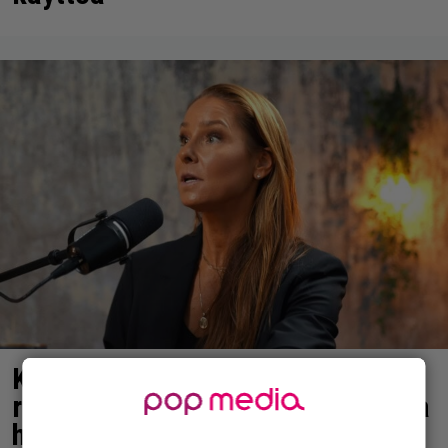
Karita Tykän ja Sami Saikkosen
rakkaus kukoistaa – vähäpukeista
hempeilyä ja leveitä virnistyksiä