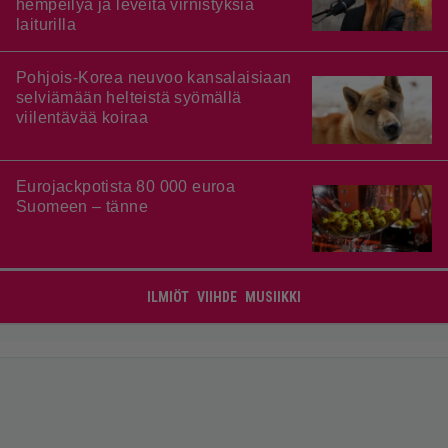
hempeilyä ja leveitä virnistyksiä
laiturilla
Pohjois-Korea neuvoo kansalaisiaan
selviämään helteistä syömällä
viilentävää koiraa
Eurojackpotista 80 000 euroa
Suomeen – tänne
ILMIÖT
VIIHDE
MUSIIKKI