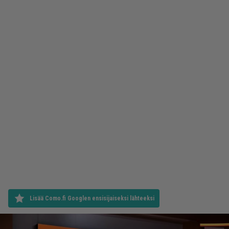
Lisää Como.fi Googlen ensisijaiseksi lähteeksi