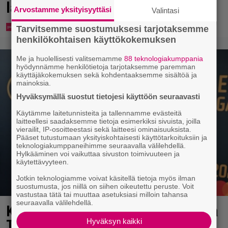
laiturilla
Arvostamme yksityisyyttäsi
Valintasi
Tarvitsemme suostumuksesi tarjotaksemme
henkilökohtaisen käyttökokemuksen
Me ja huolellisesti valitsemamme
88 teknologiakumppania
hyödynnämme henkilötietoja tarjotaksemme paremman
käyttäjäkokemuksen sekä kohdentaaksemme sisältöä ja
mainoksia.
Hyväksymällä suostut tietojesi käyttöön seuraavasti
Käytämme laitetunnisteita ja tallennamme evästeitä
laitteellesi saadaksemme tietoja esimerkiksi sivuista, joilla
vierailit, IP-osoitteestasi sekä laitteesi ominaisuuksista.
Pääset tutustumaan yksityiskohtaisesti käyttötarkoituksiin ja
teknologiakumppaneihimme seuraavalla välilehdellä.
Hylkääminen voi vaikuttaa sivuston toimivuuteen ja
käytettävyyteen.
Jotkin teknologiamme voivat käsitellä tietoja myös ilman
suostumusta, jos niillä on siihen oikeutettu peruste. Voit
vastustaa tätä tai muuttaa asetuksiasi milloin tahansa
seuraavalla välilehdellä.
Kaija Koolta ikävä ilmoitus – Juha
Tapio kiirehti apuun
Hyväksyn kaikki