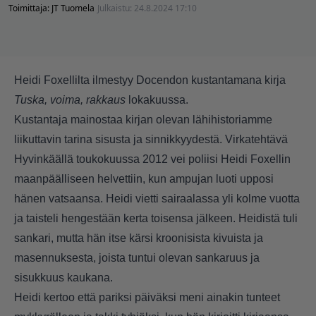
Toimittaja:
JT Tuomela
Julkaistu:
24.8.2024 17:10
Heidi Foxellilta ilmestyy Docendon kustantamana kirja
Tuska, voima, rakkaus
lokakuussa.
Kustantaja mainostaa kirjan olevan lähihistoriamme
liikuttavin tarina sisusta ja sinnikkyydestä. Virkatehtävä
Hyvinkäällä toukokuussa 2012 vei poliisi Heidi Foxellin
maanpäälliseen helvettiin, kun ampujan luoti upposi
hänen vatsaansa. Heidi vietti sairaalassa yli kolme vuotta
ja taisteli hengestään kerta toisensa jälkeen. Heidistä tuli
sankari, mutta hän itse kärsi kroonisista kivuista ja
masennuksesta, joista tuntui olevan sankaruus ja
sisukkuus kaukana.
Heidi kertoo että pariksi päiväksi meni ainakin tunteet