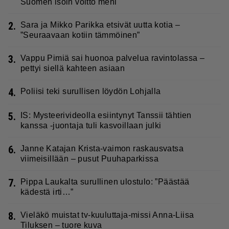
Suomen isoin voitto meni
2.
Sara ja Mikko Parikka etsivät uutta kotia –
”Seuraavaan kotiin tämmöinen”
3.
Vappu Pimiä sai huonoa palvelua ravintolassa –
pettyi siellä kahteen asiaan
4.
Poliisi teki surullisen löydön Lohjalla
5.
IS: Mysteerivideolla esiintynyt Tanssii tähtien
kanssa -juontaja tuli kasvoillaan julki
6.
Janne Katajan Krista-vaimon raskausvatsa
viimeisillään – pusut Puuhaparkissa
7.
Pippa Laukalta surullinen ulostulo: ”Päästää
kädestä irti…”
8.
Vieläkö muistat tv-kuuluttaja-missi Anna-Liisa
Tiluksen – tuore kuva