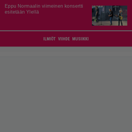
Eppu Normaalin viimeinen konsertti
esitetään Ylellä
ILMIÖT
VIIHDE
MUSIIKKI