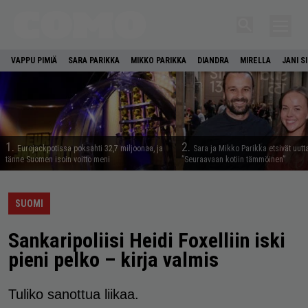
VAPPU PIMIÄ
SARA PARIKKA
MIKKO PARIKKA
DIANDRA
MIRELLA
JANI S
1.
2.
Eurojackpotissa poksahti 32,7 miljoonaa, ja
Sara ja Mikko Parikka etsivät uutt
tänne Suomen isoin voitto meni
”Seuraavaan kotiin tämmöinen”
SUOMI
Sankaripoliisi Heidi Foxelliin iski
pieni pelko – kirja valmis
Tuliko sanottua liikaa.