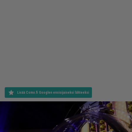
Lisää Como.fi Googlen ensisijaiseksi lähteeksi