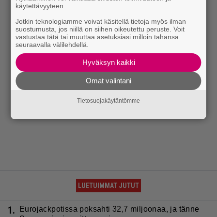
käytettävyyteen.
Jotkin teknologiamme voivat käsitellä tietoja myös ilman
suostumusta, jos niillä on siihen oikeutettu peruste. Voit
vastustaa tätä tai muuttaa asetuksiasi milloin tahansa
seuraavalla välilehdellä.
Hyväksyn kaikki
Omat valintani
Tietosuojakäytäntömme
LUETUIMMAT JUTUT
1.
Eurojackpotissa poksahti 32,7 miljoonaa, ja tänne