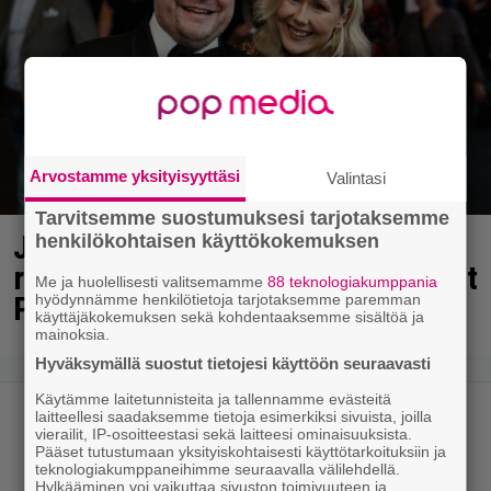
Arvostamme yksityisyyttäsi
Valintasi
Tarvitsemme suostumuksesi tarjotaksemme
Janne Katajan Krista-vaimon
henkilökohtaisen käyttökokemuksen
raskausvatsa viimeisillään – pusut
Me ja huolellisesti valitsemamme
88 teknologiakumppania
Puuhaparkissa
hyödynnämme henkilötietoja tarjotaksemme paremman
käyttäjäkokemuksen sekä kohdentaaksemme sisältöä ja
mainoksia.
Hyväksymällä suostut tietojesi käyttöön seuraavasti
Käytämme laitetunnisteita ja tallennamme evästeitä
laitteellesi saadaksemme tietoja esimerkiksi sivuista, joilla
vierailit, IP-osoitteestasi sekä laitteesi ominaisuuksista.
Pääset tutustumaan yksityiskohtaisesti käyttötarkoituksiin ja
teknologiakumppaneihimme seuraavalla välilehdellä.
Hylkääminen voi vaikuttaa sivuston toimivuuteen ja