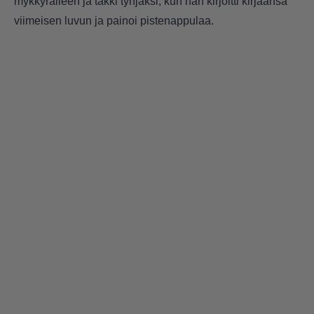
mykkyrälleen ja takki tyhjäksi, kun hän kirjoitti kirjaansa
viimeisen luvun ja painoi pistenappulaa.