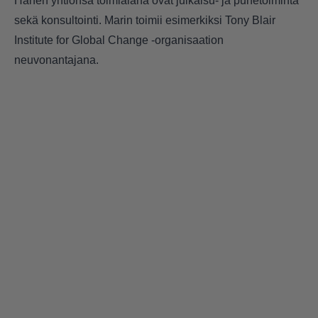
Hänen yhtiönsä toimialana ovat julkaisu- ja puhetoiminta
sekä konsultointi. Marin toimii esimerkiksi Tony Blair
Institute for Global Change -organisaation
neuvonantajana.