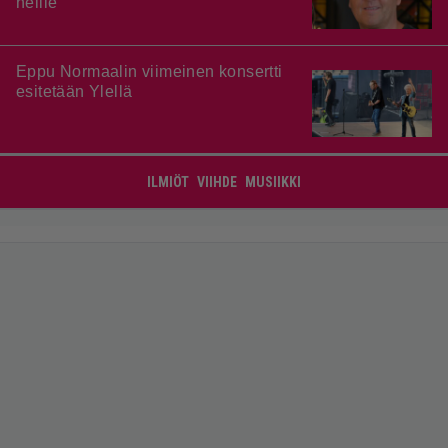
heille”
Eppu Normaalin viimeinen konsertti
esitetään Ylellä
ILMIÖT
VIIHDE
MUSIIKKI