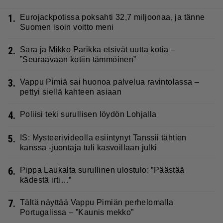
1.
Eurojackpotissa poksahti 32,7 miljoonaa, ja tänne
Suomen isoin voitto meni
2.
Sara ja Mikko Parikka etsivät uutta kotia –
”Seuraavaan kotiin tämmöinen”
3.
Vappu Pimiä sai huonoa palvelua ravintolassa –
pettyi siellä kahteen asiaan
4.
Poliisi teki surullisen löydön Lohjalla
5.
IS: Mysteerivideolla esiintynyt Tanssii tähtien
kanssa -juontaja tuli kasvoillaan julki
6.
Pippa Laukalta surullinen ulostulo: ”Päästää
kädestä irti…”
7.
Tältä näyttää Vappu Pimiän perhelomalla
Portugalissa – ”Kaunis mekko”