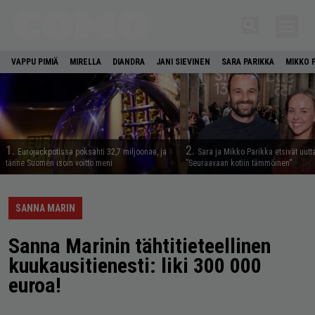
VAPPU PIMIÄ
MIRELLA
DIANDRA
JANI SIEVINEN
SARA PARIKKA
MIKKO 
1.
2.
Eurojackpotissa poksahti 32,7 miljoonaa, ja
Sara ja Mikko Parikka etsivät uutt
tänne Suomen isoin voitto meni
”Seuraavaan kotiin tämmöinen”
SANNA MARIN
Sanna Marinin tähtitieteellinen
kuukausitienesti: liki 300 000
euroa!