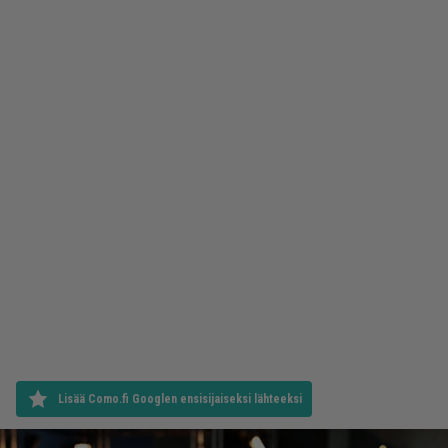
Lisää Como.fi Googlen ensisijaiseksi lähteeksi