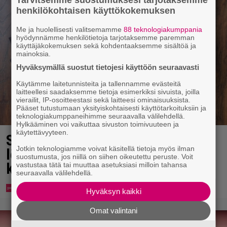
henkilökohtaisen käyttökokemuksen
Me ja huolellisesti valitsemamme
88 teknologiakumppania
hyödynnämme henkilötietoja tarjotaksemme paremman
käyttäjäkokemuksen sekä kohdentaaksemme sisältöä ja
mainoksia.
Hyväksymällä suostut tietojesi käyttöön seuraavasti
Käytämme laitetunnisteita ja tallennamme evästeitä
laitteellesi saadaksemme tietoja esimerkiksi sivuista, joilla
vierailit, IP-osoitteestasi sekä laitteesi ominaisuuksista.
Pääset tutustumaan yksityiskohtaisesti käyttötarkoituksiin ja
teknologiakumppaneihimme seuraavalla välilehdellä.
Hylkääminen voi vaikuttaa sivuston toimivuuteen ja
käytettävyyteen.
Syötkö perunoita näin? Tutkijat
Jotkin teknologiamme voivat käsitellä tietoja myös ilman
löysivät yhteyden vakavaan
suostumusta, jos niillä on siihen oikeutettu peruste. Voit
kansansairauteen
vastustaa tätä tai muuttaa asetuksiasi milloin tahansa
seuraavalla välilehdellä.
Hyväksyn kaikki
Omat valintani