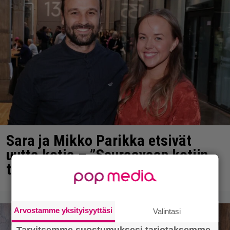
Sara ja Mikko Parikka etsivät
uutta kotia – ”Seuraavaan kotiin
tämmöinen”
Arvostamme yksityisyyttäsi
Valintasi
Tarvitsemme suostumuksesi tarjotaksemme