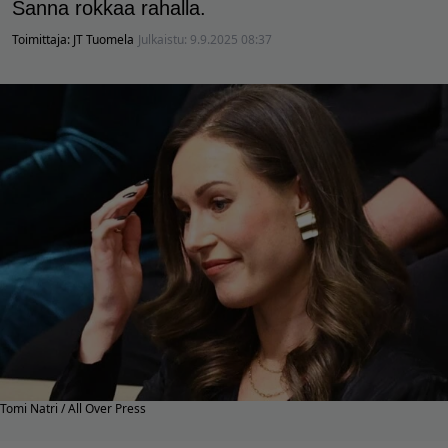
Sanna rokkaa rahalla.
Toimittaja:
JT Tuomela
Julkaistu:
9.9.2025 08:37
Tomi Natri / All Over Press