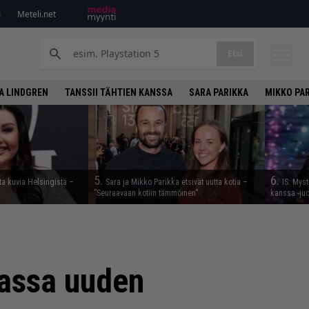
i
Meteli.net
Etsi
A LINDGREN
TANSSII TÄHTIEN KANSSA
SARA PARIKKA
MIKKO PA
5.
6.
ta kuvia Helsingistä –
Sara ja Mikko Parikka etsivät uutta kotia –
IS: Myst
”Seuraavaan kotiin tämmöinen”
kanssa -juon
massa uuden