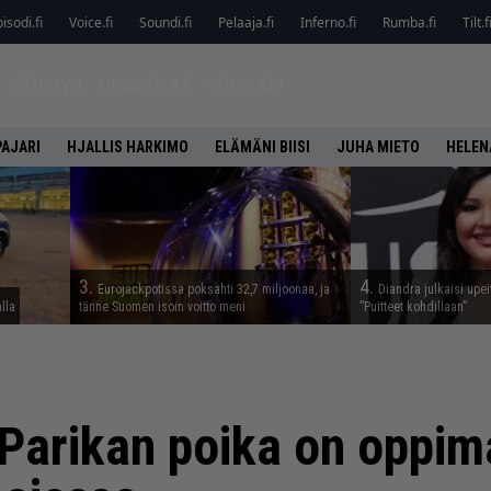
isodi.fi
Voice.fi
Soundi.fi
Pelaaja.fi
Inferno.fi
Rumba.fi
Tilt.f
ETUSIVU
UUSIMMAT
MUSIIKKI
PAJARI
HJALLIS HARKIMO
ELÄMÄNI BIISI
JUHA MIETO
HELEN
3.
4.
Eurojackpotissa poksahti 32,7 miljoonaa, ja
Diandra julkaisi upei
alla
tänne Suomen isoin voitto meni
”Puitteet kohdillaan”
 Parikan poika on oppi