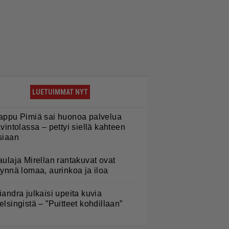
LUETUIMMAT NYT
appu Pimiä sai huonoa palvelua
avintolassa – pettyi siellä kahteen
siaan
aulaja Mirellan rantakuvat ovat
äynnä lomaa, aurinkoa ja iloa
iandra julkaisi upeita kuvia
elsingistä – ”Puitteet kohdillaan”