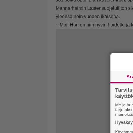
Mannerheimin Lastensuojeluliiton si
yleensä noin vuoden ikäisenä.
– Moi! Hän on niin hyvin hoidettu ja ke
Ar
Tarvit
käytt
Me ja huo
tarjotak
mainoksi
Hyväksym
Käytämme 