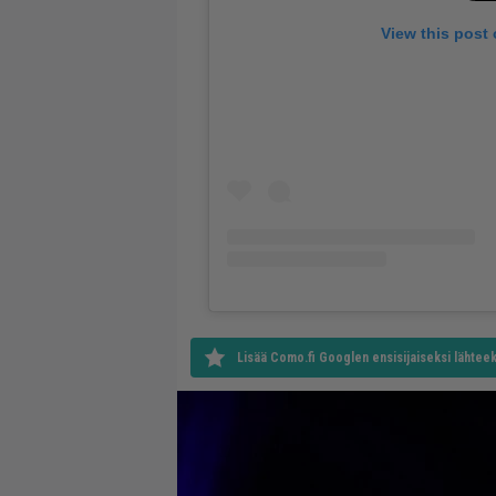
View this post
Lisää Como.fi Googlen ensisijaiseksi lähteek