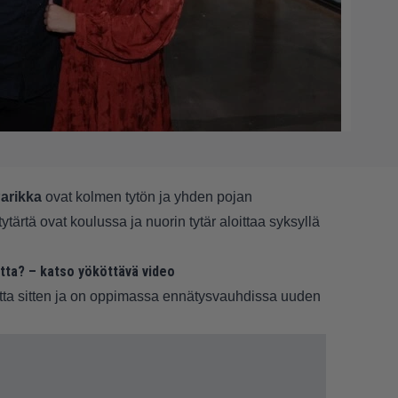
arikka
ovat kolmen tytön ja yhden pojan
ärtä ovat koulussa ja nuorin tytär aloittaa syksyllä
tta? – katso yököttävä video
tta sitten ja on oppimassa ennätysvauhdissa uuden