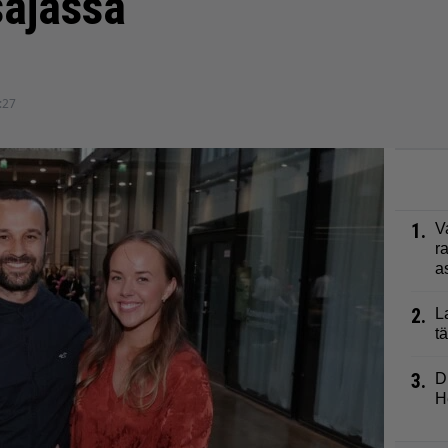
sajassa
:27
1.
V
r
a
2.
L
t
3.
D
H