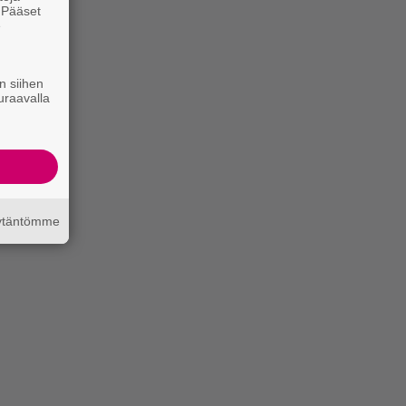
. Pääset
e
n siihen
uraavalla
äytäntömme