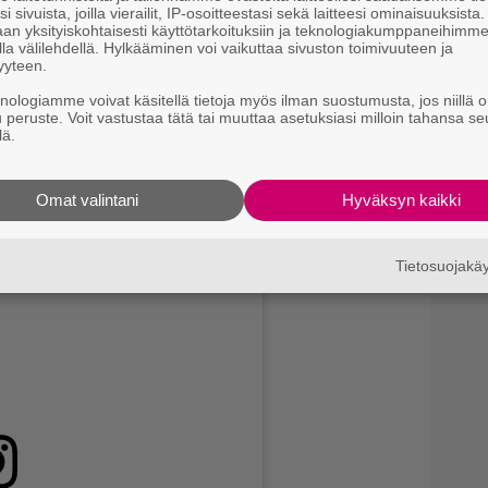
i sivuista, joilla vierailit, IP-osoitteestasi sekä laitteesi ominaisuuksista
an yksityiskohtaisesti käyttötarkoituksiin ja teknologiakumppaneihimm
la välilehdellä. Hylkääminen voi vaikuttaa sivuston toimivuuteen ja
yyteen.
knologiamme voivat käsitellä tietoja myös ilman suostumusta, jos niillä o
u peruste. Voit vastustaa tätä tai muuttaa asetuksiasi milloin tahansa se
na nuorimmalla ollut kiire isosiskojen perään, ehkä
lä.
ja tästä alta.
Omat valintani
Hyväksyn kaikki
Tietosuojak