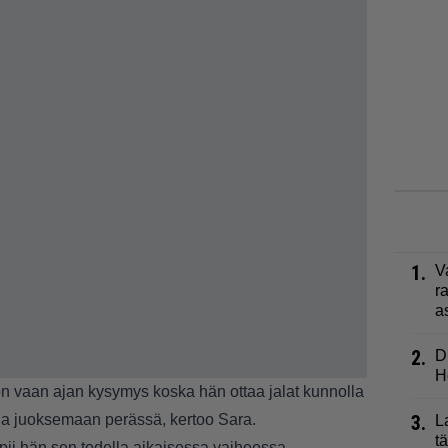
1.
V
r
a
2.
D
H
on vaan ajan kysymys koska hän ottaa jalat kunnolla
na juoksemaan perässä, kertoo Sara.
3.
L
t
pii hän sen todella aikaisessa vaiheessa.