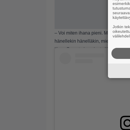
esimerkiks
tutustuma
seuraaval
käytettäv
Jotkin te
oikeutett
– Voi miten ihana pieni. Meillä on ai
välilehdel
hänellekin hänelläkin, miettii eräs.
Kuva Sarasta ja pojasta löytyy
täältä