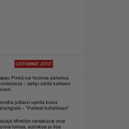
LUETUIMMAT JUTUT
appu Pimiä sai huonoa palvelua
avintolassa – pettyi siellä kahteen
siaan
iandra julkaisi upeita kuvia
elsingistä – ”Puitteet kohdillaan”
aulaja Mirellan rantakuvat ovat
äynnä lomaa, aurinkoa ja iloa