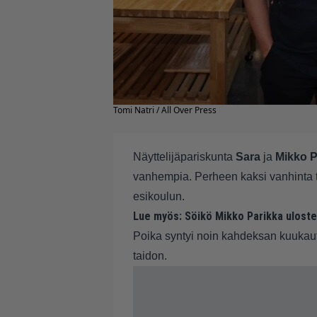
Tomi Natri / All Over Press
Näyttelijäpariskunta
Sara
ja
Mikko P
vanhempia. Perheen kaksi vanhinta tyt
esikoulun.
Lue myös:
Söikö Mikko Parikka uloste
Poika syntyi noin kahdeksan kuukau
taidon.