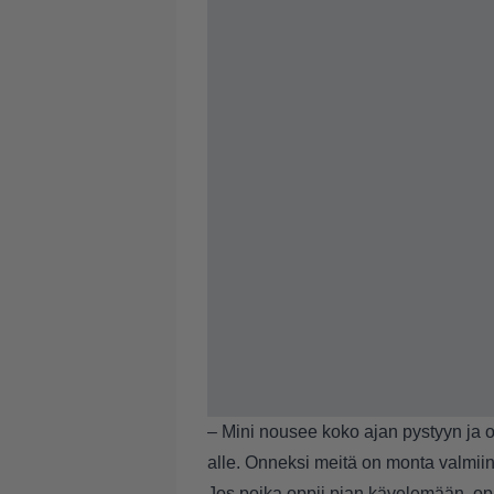
– Mini nousee koko ajan pystyyn ja 
alle. Onneksi meitä on monta valmii
Jos poika oppii pian kävelemään, op