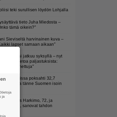
oliisi teki surullisen löydön Lohjalla
ysäyttävä tieto Juha Miedosta –
Onko tämä oikein?”
ani Sieviseltä harvinainen kuva –
Kaikki lapset samaan aikaan”
lämäni biisi jatkuu syksyllä – nyt
aatiin lisätietoa paljastuksista:
Erittäin tunnettuja”
urojackpotissa poksahti 32,7
sen
iljoonaa, ja tänne Suomen isoin
oitto meni
tietoja
 ja
uno: Hjallis Harkimo, 72, ja
asmine, 38, sanovat tahdon
toja