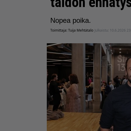
taidon ennäty
Nopea poika.
Toimittaja:
Tuija Mehtätalo
Julkaistu:
10.6.2026 23