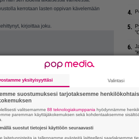
vustolla
kerrotaan lasten oppivan kävelemään
4.
P
hittynyt, kirjoittaa joku.
5.
P
”
6.
J
”
7.
E
s
”
vostamme yksityisyyttäsi
Valintasi
8.
E
semme suostumuksesi tarjotaksemme henkilökohtai
m
ökokemuksen
v
lellisesti valitsemamme
88 teknologiakumppania
hyödynnämme henkilö
semme paremman käyttäjäkokemuksen sekä kohdentaaksemme sisältöä
9.
U
a.
J
ällä suostut tietojesi käyttöön seuraavasti
laitetunnisteita ja tallennamme evästeitä laitteellesi saadaksemme tie