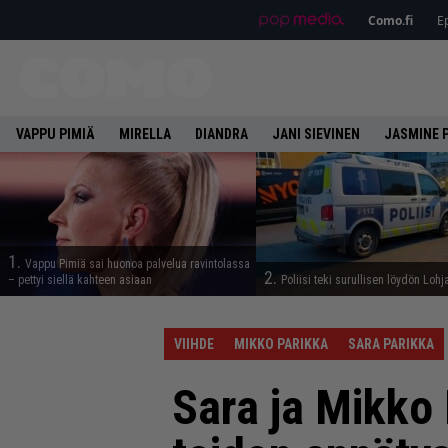
Como.fi
Ep
VAPPU PIMIÄ
MIRELLA
DIANDRA
JANI SIEVINEN
JASMINE 
1.
Vappu Pimiä sai huonoa palvelua ravintolassa
2.
– pettyi siellä kahteen asiaan
Poliisi teki surullisen löydön Lohj
VIIHDE
MIKKO PARIKKA
SARA PARIKKA
Sara ja Mikko