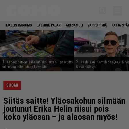
HJALLIS HARKIMO
JASMINE PAJARI
AKI SAMULI
VAPPU PIMIÄ
KATJA STÅ
1.
2.
Lapset ostivat isälle lahjaksi arvan – päävoitto
Laulaja Aki Samuli on nyt Aki Kirv
tuli, mutta miten sitten kävikään
tässä hääkuva
SUOMI
Siitäs saitte! Yläosakohun silmään
joutunut Erika Helin riisui pois
koko yläosan – ja alaosan myös!