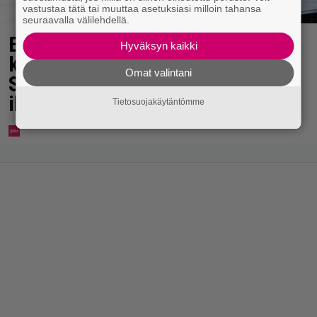
vastustaa tätä tai muuttaa asetuksiasi milloin tahansa
seuraavalla välilehdellä.
Eppu Normaalin jäähyväiset
Hyväksyn kaikki
koskettivat myös presidenttiä –
Omat valintani
Stubbin sydämelliset kiitokset
ihastuttavat
Tietosuojakäytäntömme