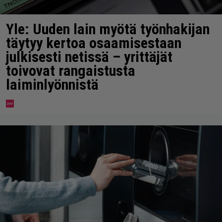
Yle: Uuden lain myötä työnhakijan
täytyy kertoa osaamisestaan
julkisesti netissä – yrittäjät
toivovat rangaistusta
laiminlyönnistä