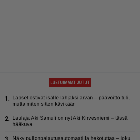
LUETUIMMAT JUTUT
1.
Lapset ostivat isälle lahjaksi arvan – päävoitto tuli,
mutta miten sitten kävikään
2.
Laulaja Aki Samuli on nyt Aki Kirvesniemi – tässä
hääkuva
3.
Näky pullonpalautusautomaatilla hekotuttaa – joku