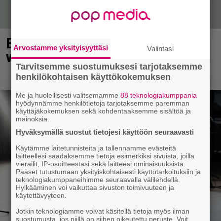
Elämäni biisin Katja Ståhlin roisi
Arvostamme yksityisyyttäsi
Valintasi
vitsi suututti somen välittömästi
Tarvitsemme suostumuksesi tarjotaksemme
henkilökohtaisen käyttökokemuksen
Me ja huolellisesti valitsemamme
88 teknologiakumppania
hyödynnämme henkilötietoja tarjotaksemme paremman
käyttäjäkokemuksen sekä kohdentaaksemme sisältöä ja
mainoksia.
Hyväksymällä suostut tietojesi käyttöön seuraavasti
Käytämme laitetunnisteita ja tallennamme evästeitä
laitteellesi saadaksemme tietoja esimerkiksi sivuista, joilla
vierailit, IP-osoitteestasi sekä laitteesi ominaisuuksista.
Pääset tutustumaan yksityiskohtaisesti käyttötarkoituksiin ja
teknologiakumppaneihimme seuraavalla välilehdellä.
Hylkääminen voi vaikuttaa sivuston toimivuuteen ja
käytettävyyteen.
Jotkin teknologiamme voivat käsitellä tietoja myös ilman
suostumusta, jos niillä on siihen oikeutettu peruste. Voit