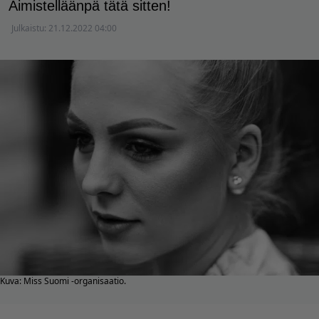
Äimistelläänpä tätä sitten!
Julkaistu:
21.12.2022 04:00
Kuva: Miss Suomi -organisaatio.