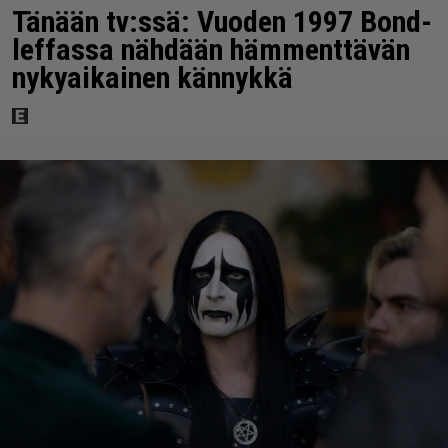
Tänään tv:ssä: Vuoden 1997 Bond-
leffassa nähdään hämmenttävän
nykyaikainen kännykkä