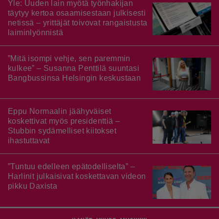
Yle: Uuden lain myötä työnhakijan
täytyy kertoa osaamisestaan julkisesti
netissä – yrittäjät toivovat rangaistusta
laiminlyönnistä
”Mitä isompi vehje, sen paremmin
kulkee” – Susanna Penttilä suuntasi
Bangbussinsa Helsingin keskustaan
Eppu Normaalin jäähyväiset
koskettivat myös presidenttiä –
Stubbin sydämelliset kiitokset
ihastuttavat
”Tuntuu edelleen epätodelliselta” –
Harlinit julkaisivat koskettavan videon
pikku Daxista