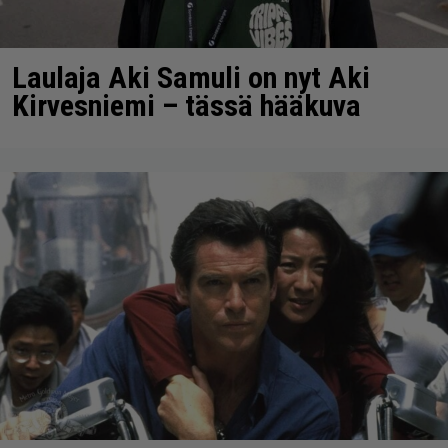
Laulaja Aki Samuli on nyt Aki
Kirvesniemi – tässä hääkuva