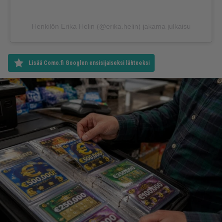
Henkilön Erika Helin (@erika.helin) jakama julkaisu
Lisää Como.fi Googlen ensisijaiseksi lähteeksi