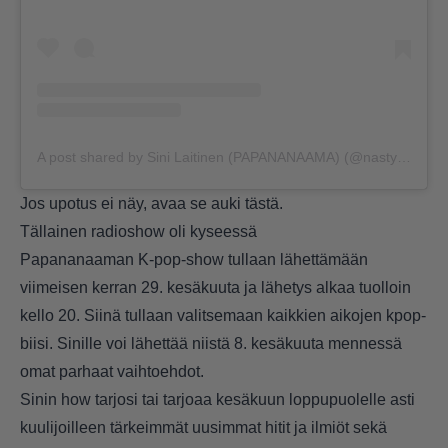
A post shared by Sini Laitinen (PAPANANAAMA) (@nastynapalm)
Jos upotus ei näy, avaa se auki
tästä
.
Tällainen radioshow oli kyseessä
Papananaaman K-pop-show tullaan lähettämään
viimeisen kerran 29. kesäkuuta ja lähetys alkaa tuolloin
kello 20. Siinä tullaan valitsemaan kaikkien aikojen kpop-
biisi. Sinille voi lähettää niistä 8. kesäkuuta mennessä
omat parhaat vaihtoehdot.
Sinin how tarjosi tai tarjoaa kesäkuun loppupuolelle asti
kuulijoilleen tärkeimmät uusimmat hitit ja ilmiöt sekä