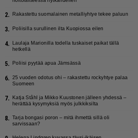
hoitolaitteessa nytkähdellen
2.
Rakastettu suomalainen metalliyhtye tekee paluun
3.
Poliisilla surullinen ilta Kuopiossa eilen
4.
Laulaja Marionilla todella tuskaiset paikat tällä
hetkellä
5.
Poliisi pyytää apua Jämsässä
6.
25 vuoden odotus ohi – rakastettu rockyhtye palaa
Suomeen
7.
Katja Ståhl ja Mikko Kuustonen jälleen yhdessä –
herättää kysymyksiä myös julkkiksilta
8.
Tarja bongasi poron – mitä ihmettä sillä oli
sarvissaan?
Helena Lindgren kuvassa täysi-ikäisen