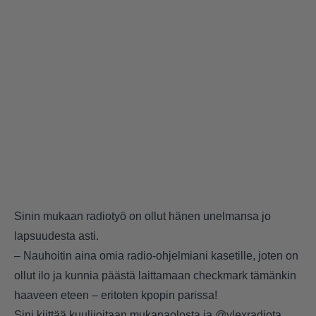
Sinin mukaan radiotyö on ollut hänen unelmansa jo
lapsuudesta asti.
– Nauhoitin aina omia radio-ohjelmiani kasetille, joten on
ollut ilo ja kunnia päästä laittamaan checkmark tämänkin
haaveen eteen – eritoten kpopin parissa!
Sini kiittää kuulijoitaan mukanaolosta ja @ylexradiota