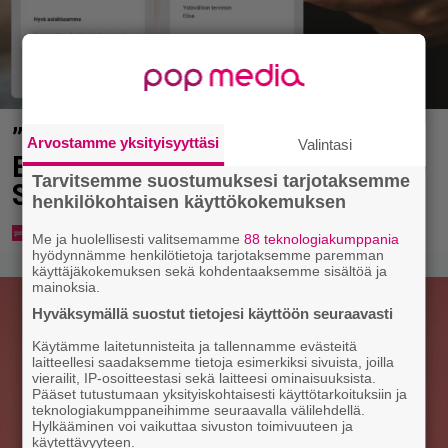
”Palvelusi keskeytetään” – uusi
Arvostamme yksityisyyttäsi
Valintasi
Elisa-huijaus leviää vauhdilla
Tarvitsemme suostumuksesi tarjotaksemme
Suomessa
henkilökohtaisen käyttökokemuksen
Me ja huolellisesti valitsemamme
88 teknologiakumppania
hyödynnämme henkilötietoja tarjotaksemme paremman
käyttäjäkokemuksen sekä kohdentaaksemme sisältöä ja
mainoksia.
Hyväksymällä suostut tietojesi käyttöön seuraavasti
Käytämme laitetunnisteita ja tallennamme evästeitä
laitteellesi saadaksemme tietoja esimerkiksi sivuista, joilla
vierailit, IP-osoitteestasi sekä laitteesi ominaisuuksista.
Pääset tutustumaan yksityiskohtaisesti käyttötarkoituksiin ja
teknologiakumppaneihimme seuraavalla välilehdellä.
Hylkääminen voi vaikuttaa sivuston toimivuuteen ja
käytettävyyteen.