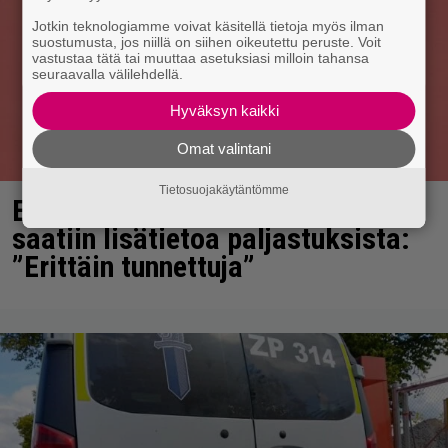
Jotkin teknologiamme voivat käsitellä tietoja myös ilman
suostumusta, jos niillä on siihen oikeutettu peruste. Voit
vastustaa tätä tai muuttaa asetuksiasi milloin tahansa
seuraavalla välilehdellä.
Hyväksyn kaikki
Omat valintani
Tietosuojakäytäntömme
Elämäni biisi jatkuu syksyllä – nyt
saatiin lisätietoa paljastuksista:
”Erittäin tunnettuja”