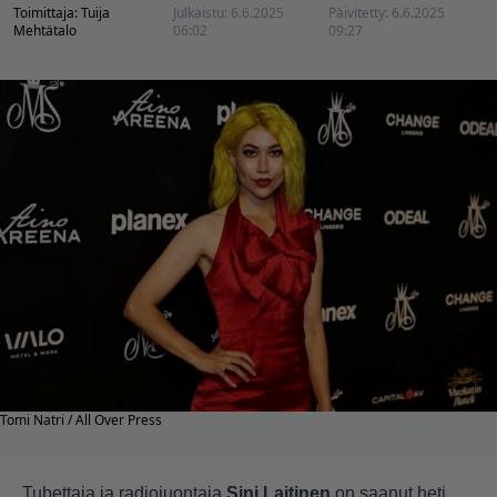
Toimittaja:
Tuija
Julkaistu:
6.6.2025
Päivitetty:
6.6.2025
Mehtätalo
06:02
09:27
Tomi Natri / All Over Press
Tubettaja ja radiojuontaja
Sini Laitinen
on saanut heti