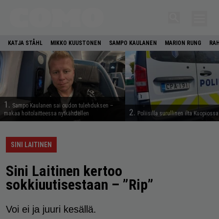
KATJA STÅHL
MIKKO KUUSTONEN
SAMPO KAULANEN
MARION RUNG
RA
1.
Sampo Kaulanen sai oudon tulehduksen –
2.
makaa hoitolaitteessa nytkähdellen
Poliisilla surullinen ilta Kuopiossa
SINI LAITINEN
Sini Laitinen kertoo
sokkiuutisestaan – ”Rip”
Voi ei ja juuri kesällä.