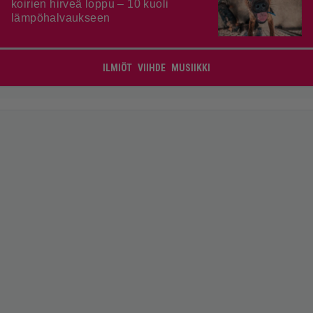
koirien hirveä loppu – 10 kuoli
lämpöhalvaukseen
ILMIÖT
VIIHDE
MUSIIKKI