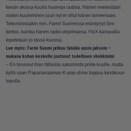
kesän alussa kuulla huonoja uutisia. Hänen mielestään
niiden kuuleminen juuri nyt ei ollut hänen toiveenaan.
Televisiossakin mm.
Farmi
Suomessa
esiintynyt Sini
kertoo, kuinka hänen radio-ohjelmansa
YleX
-kanavalla
lopetetaan jo tässä kuussa.
Lue myös:
Farmi Suomi jatkuu tänään uusin jaksoin –
mukana kohun keskelle joutunut todellinen shokkinimi
– En toivonut ihan tällaista saksimista pride-kuulle, mutta
kyllä vaan Papananaaman K-pop-show loppuu kesäkuun
lopulla.