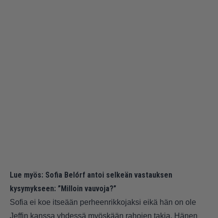
Lue myös:
Sofia Belórf antoi selkeän vastauksen
kysymykseen: ”Milloin vauvoja?”
Sofia ei koe itseään perheenrikkojaksi eikä hän on ole
Jeffin kanssa yhdessä myöskään rahojen takia. Hänen