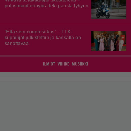
poliisimoottoripyörä teki paosta lyhyen
”Että semmonen sirkus” – TTK-
kilpailijat julkistettiin ja kansalla on
sanottavaa
ILMIÖT
VIIHDE
MUSIIKKI