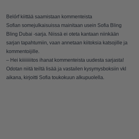
Belórf kiittää saamistaan kommenteista
Sofian somejulkaisuissa mainitaan usein Sofia Bling
Bling Dubai -sarja. Niissä ei oteta kantaan niinkään
sarjan tapahtumiin, vaan annetaan kiitoksia katsojille ja
kommentoijille.
– Hei kiiiiiiiitos ihanat kommenteista uudesta sarjasta!
Odotan niitä teiltä lisää ja vastailen kysymysboksiin vkl
aikana, kirjoitti Sofia toukokuun alkupuolella.