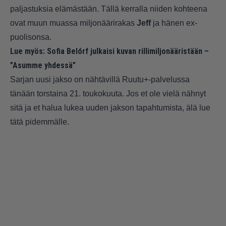
paljastuksia elämästään. Tällä kerralla niiden kohteena
ovat muun muassa miljonäärirakas
Jeff
ja hänen ex-
puolisonsa.
Lue myös:
Sofia Belórf julkaisi kuvan rillimiljonääristään –
”Asumme yhdessä”
Sarjan uusi jakso on nähtävillä Ruutu+-palvelussa
tänään torstaina 21. toukokuuta. Jos et ole vielä nähnyt
sitä ja et halua lukea uuden jakson tapahtumista, älä lue
tätä pidemmälle.