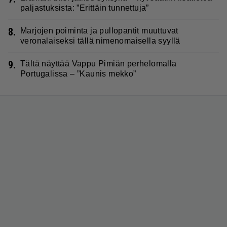
paljastuksista: ”Erittäin tunnettuja”
8.
Marjojen poiminta ja pullopantit muuttuvat
veronalaiseksi tällä nimenomaisella syyllä
9.
Tältä näyttää Vappu Pimiän perhelomalla
Portugalissa – ”Kaunis mekko”