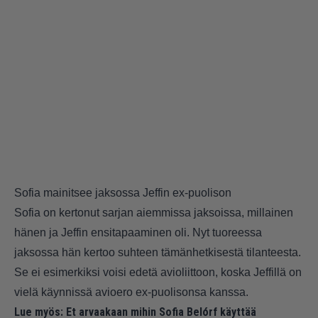
Sofia mainitsee jaksossa Jeffin ex-puolison
Sofia on kertonut sarjan aiemmissa jaksoissa, millainen
hänen ja Jeffin ensitapaaminen oli. Nyt tuoreessa
jaksossa hän kertoo suhteen tämänhetkisestä tilanteesta.
Se ei esimerkiksi voisi edetä avioliittoon, koska Jeffillä on
vielä käynnissä avioero ex-puolisonsa kanssa.
Lue myös:
Et arvaakaan mihin Sofia Belórf käyttää