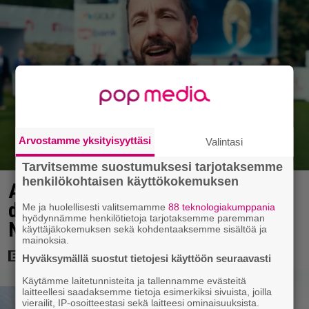
Arvostamme yksityisyyttäsi
Valintasi
Tarvitsemme suostumuksesi tarjotaksemme
henkilökohtaisen käyttökokemuksen
Adam Sandlerin 518 miljoonan
dollarin elokuvasarja saa jatkoa
Me ja huolellisesti valitsemamme
88 teknologiakumppania
hyödynnämme henkilötietoja tarjotaksemme paremman
Netflixillä
käyttäjäkokemuksen sekä kohdentaaksemme sisältöä ja
mainoksia.
Hyväksymällä suostut tietojesi käyttöön seuraavasti
Käytämme laitetunnisteita ja tallennamme evästeitä
laitteellesi saadaksemme tietoja esimerkiksi sivuista, joilla
vierailit, IP-osoitteestasi sekä laitteesi ominaisuuksista.