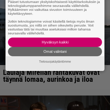
Pääset tutustumaan yksityiskohtaisesti käyttötarkoituksiin ja
teknologiakumppaneihimme seuraavalla välilehdellä.
Hylkääminen voi vaikuttaa sivuston toimivuuteen ja
käytettävyyteen.
Jotkin teknologiamme voivat käsitellä tietoja myös ilman
suostumusta, jos niillä on siihen oikeutettu peruste. Voit
vastustaa tätä tai muuttaa asetuksiasi milloin tahansa
seuraavalla välilehdellä.
Hyväksyn kaikki
Omat valintani
Tietosuojakäytäntömme
Laulaja Mirellan rantakuvat ovat
täynnä lomaa, aurinkoa ja iloa