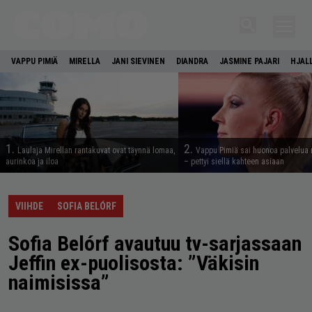
VAPPU PIMIÄ
MIRELLA
JANI SIEVINEN
DIANDRA
JASMINE PAJARI
HJAL
1.
2.
Laulaja Mirellan rantakuvat ovat täynnä lomaa,
Vappu Pimiä sai huonoa palvelua 
aurinkoa ja iloa
– pettyi siellä kahteen asiaan
VIIHDE
SOFIA BELÓRF
Sofia Belórf avautuu tv-sarjassaan
Jeffin ex-puolisosta: ”Väkisin
naimisissa”