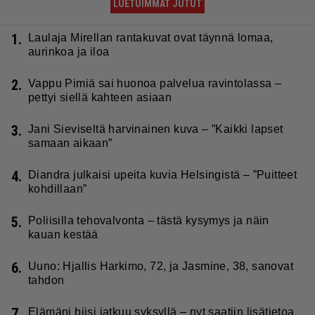
LUETUIMMAT JUTUT
1.
Laulaja Mirellan rantakuvat ovat täynnä lomaa,
aurinkoa ja iloa
2.
Vappu Pimiä sai huonoa palvelua ravintolassa –
pettyi siellä kahteen asiaan
3.
Jani Sieviseltä harvinainen kuva – ”Kaikki lapset
samaan aikaan”
4.
Diandra julkaisi upeita kuvia Helsingistä – ”Puitteet
kohdillaan”
5.
Poliisilla tehovalvonta – tästä kysymys ja näin
kauan kestää
6.
Uuno: Hjallis Harkimo, 72, ja Jasmine, 38, sanovat
tahdon
7.
Elämäni biisi jatkuu syksyllä – nyt saatiin lisätietoa