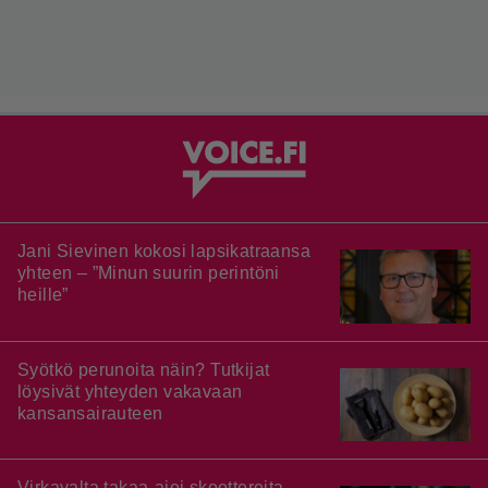
Jani Sievinen kokosi lapsikatraansa
yhteen – ”Minun suurin perintöni
heille”
Syötkö perunoita näin? Tutkijat
löysivät yhteyden vakavaan
kansansairauteen
Virkavalta takaa-ajoi skoottereita –