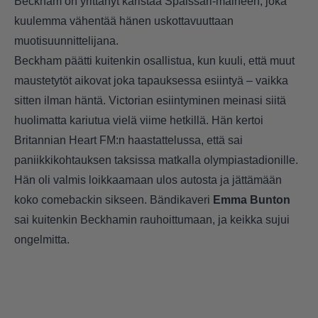
Beckham on yrittänyt karistaa Spaissari-maineen, joka
kuulemma vähentää hänen uskottavuuttaan
muotisuunnittelijana.
Beckham päätti kuitenkin osallistua, kun kuuli, että muut
maustetytöt aikovat joka tapauksessa esiintyä – vaikka
sitten ilman häntä. Victorian esiintyminen meinasi siitä
huolimatta kariutua vielä viime hetkillä. Hän kertoi
Britannian Heart FM:n haastattelussa, että sai
paniikkikohtauksen taksissa matkalla olympiastadionille.
Hän oli valmis loikkaamaan ulos autosta ja jättämään
koko comebackin sikseen. Bändikaveri
Emma Bunton
sai kuitenkin Beckhamin rauhoittumaan, ja keikka sujui
ongelmitta.