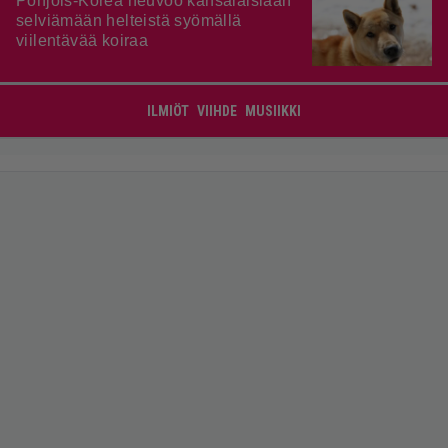
Pohjois-Korea neuvoo kansalaisiaan
selviämään helteistä syömällä
viilentävää koiraa
ILMIÖT
VIIHDE
MUSIIKKI