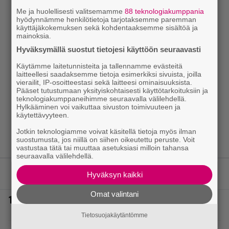
Me ja huolellisesti valitsemamme
88 teknologiakumppania
hyödynnämme henkilötietoja tarjotaksemme paremman
käyttäjäkokemuksen sekä kohdentaaksemme sisältöä ja
mainoksia.
Hyväksymällä suostut tietojesi käyttöön seuraavasti
Käytämme laitetunnisteita ja tallennamme evästeitä
laitteellesi saadaksemme tietoja esimerkiksi sivuista, joilla
vierailit, IP-osoitteestasi sekä laitteesi ominaisuuksista.
Pääset tutustumaan yksityiskohtaisesti käyttötarkoituksiin ja
teknologiakumppaneihimme seuraavalla välilehdellä.
Hylkääminen voi vaikuttaa sivuston toimivuuteen ja
käytettävyyteen.
Jotkin teknologiamme voivat käsitellä tietoja myös ilman
suostumusta, jos niillä on siihen oikeutettu peruste. Voit
vastustaa tätä tai muuttaa asetuksiasi milloin tahansa
seuraavalla välilehdellä.
LUETUIMMAT JUTUT
Hyväksyn kaikki
Omat valintani
1.
Täällä pelattiin lauantain Loton ja Jokerin isot rahat
– Tokmannilla, ABC:lla, netissä…
Tietosuojakäytäntömme