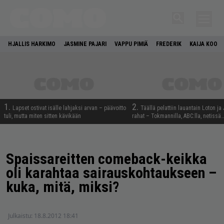
HJALLIS HARKIMO
JASMINE PAJARI
VAPPU PIMIÄ
FREDERIK
KAIJA KOO
1.
2.
Lapset ostivat isälle lahjaksi arvan – päävoitto
Täällä pelattiin lauantain Loton ja
tuli, mutta miten sitten kävikään
rahat – Tokmannilla, ABC:lla, netissä
Spaissareitten comeback-keikka
oli karahtaa sairauskohtaukseen –
kuka, mitä, miksi?
Julkaistu:
18.8.2012 18:41