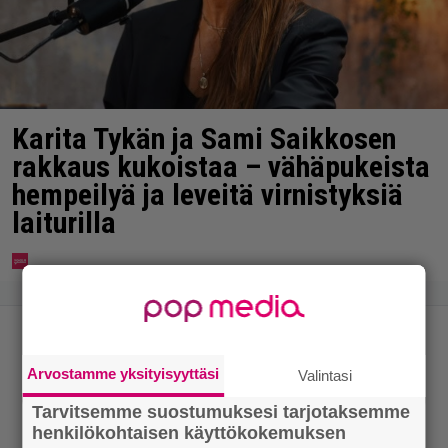
Karita Tykän ja Sami Saikkosen
rakkaus kukoistaa – vähäpukeista
hempeilyä ja leveitä virnistyksiä
laiturilla
Arvostamme yksityisyyttäsi
Valintasi
Tarvitsemme suostumuksesi tarjotaksemme
henkilökohtaisen käyttökokemuksen