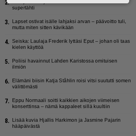
2.
IS: Hjalliksen ja Jasminen häissä suomalainen
supertähti
3.
Lapset ostivat isälle lahjaksi arvan – päävoitto tuli,
mutta miten sitten kävikään
4.
Seiska: Laulaja Frederik lyttäsi Eput – johan oli taas
kielen käyttöä
5.
Poliisi havainnut Lahden Karistossa omituisen
ilmiön
6.
Elämäni biisin Katja Ståhlin roisi vitsi suututti somen
välittömästi
7.
Eppu Normaali soitti kaikkien aikojen viimeisen
konserttinsa – nämä kappaleet sillä kuultiin
8.
Lisää kuvia Hjallis Harkimon ja Jasmine Pajarin
hääpäivästä