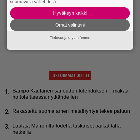
seuraavalla välilehdellä.
Hyväksyn kaikki
Omat valintani
Tietosuojakäytäntömme
LUETUIMMAT JUTUT
1.
Sampo Kaulanen sai oudon tulehduksen – makaa
hoitolaitteessa nytkähdellen
2.
Rakastettu suomalainen metalliyhtye tekee paluun
3.
Laulaja Marionilla todella tuskaiset paikat tällä
hetkellä