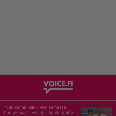
”Nukuimme kaikki viisi samassa
huoneessa” – Renny Harlinin perhe