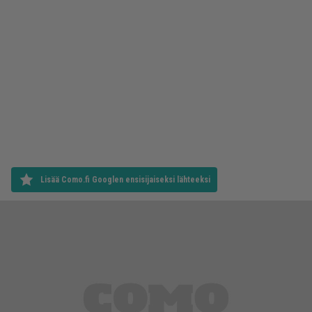
Lisää Como.fi Googlen ensisijaiseksi lähteeksi