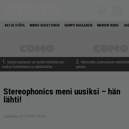
KATJA STÅHL
MIKKO KUUSTONEN
SAMPO KAULANEN
MARION RUNG
JOE
1.
2.
Sampo Kaulanen sai oudon tulehduksen –
Rakastettu suomalainen metalliyh
makaa hoitolaitteessa nytkähdellen
paluun
Stereophonics meni uusiksi – hän
lähti!
Julkaistu:
21.7.2012 19:49