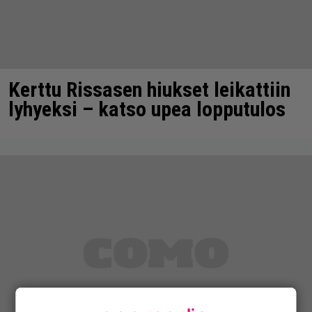
Kerttu Rissasen hiukset leikattiin
lyhyeksi – katso upea lopputulos