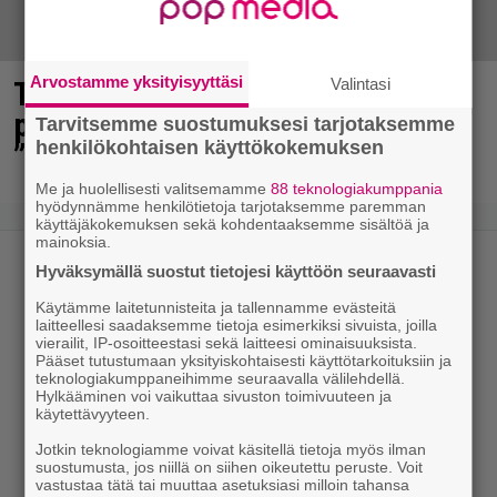
Arvostamme yksityisyyttäsi
Valintasi
Tältä näyttää Vappu Pimiän
perhelomalla Portugalissa –
Tarvitsemme suostumuksesi tarjotaksemme
henkilökohtaisen käyttökokemuksen
”Kaunis mekko”
Me ja huolellisesti valitsemamme
88 teknologiakumppania
hyödynnämme henkilötietoja tarjotaksemme paremman
käyttäjäkokemuksen sekä kohdentaaksemme sisältöä ja
mainoksia.
Hyväksymällä suostut tietojesi käyttöön seuraavasti
Käytämme laitetunnisteita ja tallennamme evästeitä
laitteellesi saadaksemme tietoja esimerkiksi sivuista, joilla
vierailit, IP-osoitteestasi sekä laitteesi ominaisuuksista.
Pääset tutustumaan yksityiskohtaisesti käyttötarkoituksiin ja
teknologiakumppaneihimme seuraavalla välilehdellä.
Hylkääminen voi vaikuttaa sivuston toimivuuteen ja
käytettävyyteen.
Jotkin teknologiamme voivat käsitellä tietoja myös ilman
suostumusta, jos niillä on siihen oikeutettu peruste. Voit
vastustaa tätä tai muuttaa asetuksiasi milloin tahansa