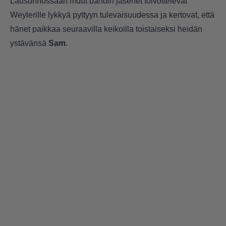
Lausunnossaan muut bändin jäsenet toivottelevat
Weylerille lykkyä pyttyyn tulevaisuudessa ja kertovat, että
hänet paikkaa seuraavilla keikoilla toistaiseksi heidän
ystävänsä
Sam
.