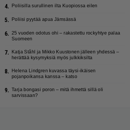
4.
Poliisilla surullinen ilta Kuopiossa eilen
5.
Poliisi pyytää apua Jämsässä
6.
25 vuoden odotus ohi – rakastettu rockyhtye palaa
Suomeen
7.
Katja Ståhl ja Mikko Kuustonen jälleen yhdessä –
herättää kysymyksiä myös julkkiksilta
8.
Helena Lindgren kuvassa täysi-ikäisen
pojanpoikansa kanssa – katso
9.
Tarja bongasi poron – mitä ihmettä sillä oli
sarvissaan?