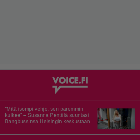
”Mitä isompi vehje, sen paremmin
kulkee” – Susanna Penttilä suuntasi
Bangbussinsa Helsingin keskustaan