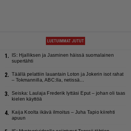
LUETUIMMAT JUTUT
1.
IS: Hjalliksen ja Jasminen häissä suomalainen
supertähti
2.
Täällä pelattiin lauantain Loton ja Jokerin isot rahat
– Tokmannilla, ABC:lla, netissä…
3.
Seiska: Laulaja Frederik lyttäsi Eput – johan oli taas
kielen käyttöä
4.
Kaija Koolta ikävä ilmoitus – Juha Tapio kiirehti
apuun