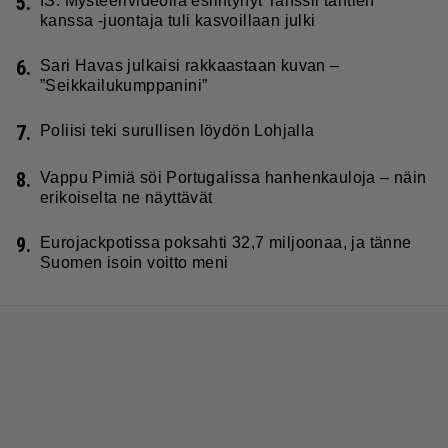
5.
IS: Mysteerivideolla esiintynyt Tanssii tähtien
kanssa -juontaja tuli kasvoillaan julki
6.
Sari Havas julkaisi rakkaastaan kuvan –
”Seikkailukumppanini”
7.
Poliisi teki surullisen löydön Lohjalla
8.
Vappu Pimiä söi Portugalissa hanhenkauloja – näin
erikoiselta ne näyttävät
9.
Eurojackpotissa poksahti 32,7 miljoonaa, ja tänne
Suomen isoin voitto meni