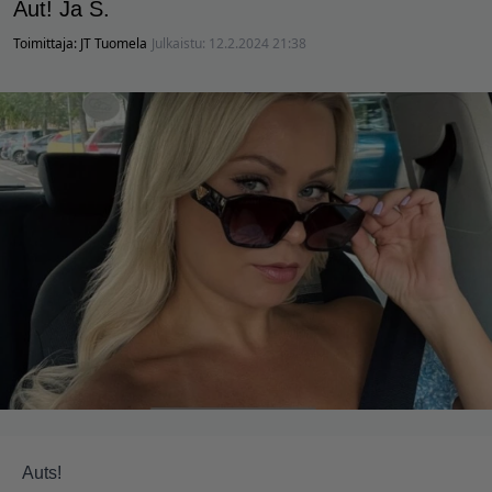
Aut! Ja S.
Toimittaja:
JT Tuomela
Julkaistu:
12.2.2024 21:38
Auts!