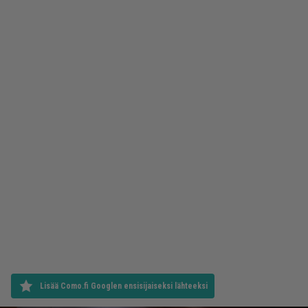
Lisää Como.fi Googlen ensisijaiseksi lähteeksi