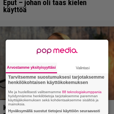
Eput – johan oli taas kielen
käyttöä
Arvostamme yksityisyyttäsi
Valintasi
Tarvitsemme suostumuksesi tarjotaksemme
henkilökohtaisen käyttökokemuksen
Me ja huolellisesti valitsemamme
88 teknologiakumppania
hyödynnämme henkilötietoja tarjotaksemme paremman
käyttäjäkokemuksen sekä kohdentaaksemme sisältöä ja
mainoksia.
Karita Tykän ja Sami Saikkosen
Hyväksymällä suostut tietojesi käyttöön seuraavasti