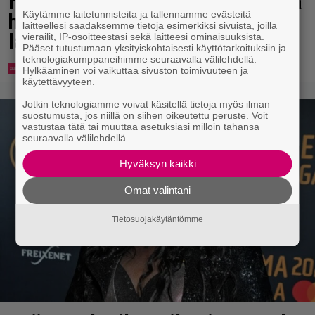
rakkaus kukoistaa – vähäpukeista
Käytämme laitetunnisteita ja tallennamme evästeitä
hempeilyä ja leveitä virnistyksiä
laitteellesi saadaksemme tietoja esimerkiksi sivuista, joilla
laiturilla
vierailit, IP-osoitteestasi sekä laitteesi ominaisuuksista.
Pääset tutustumaan yksityiskohtaisesti käyttötarkoituksiin ja
teknologiakumppaneihimme seuraavalla välilehdellä.
Hylkääminen voi vaikuttaa sivuston toimivuuteen ja
käytettävyyteen.
Jotkin teknologiamme voivat käsitellä tietoja myös ilman
suostumusta, jos niillä on siihen oikeutettu peruste. Voit
vastustaa tätä tai muuttaa asetuksiasi milloin tahansa
seuraavalla välilehdellä.
Hyväksyn kaikki
Omat valintani
Tietosuojakäytäntömme