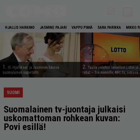
HJALLIS HARKIMO
JASMINE PAJARI
VAPPU PIMIÄ
SARA PARIKKA
MIKKO P
1.
2.
IS: Hjalliksen ja Jasminen häissä
Täällä pelattiin lauantain Loton ja
suomalainen supertähti
rahat – Tokmannilla, ABC:lla, netissä
SUOMI
Suomalainen tv-juontaja julkaisi
uskomattoman rohkean kuvan:
Povi esillä!