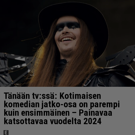
Tänään tv:ssä: Kotimaisen
komedian jatko-osa on parempi
kuin ensimmäinen – Painavaa
katsottavaa vuodelta 2024