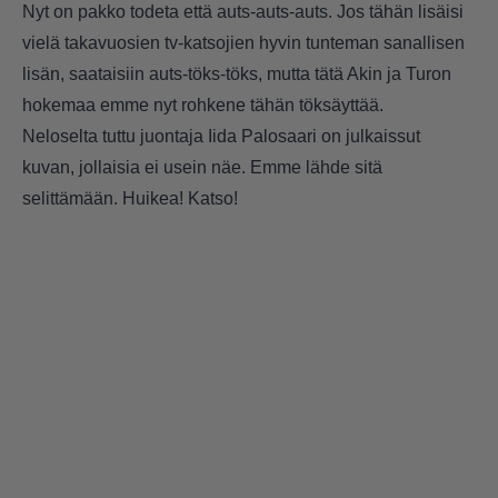
Nyt on pakko todeta että auts-auts-auts. Jos tähän lisäisi
vielä takavuosien tv-katsojien hyvin tunteman sanallisen
lisän, saataisiin auts-töks-töks, mutta tätä Akin ja Turon
hokemaa emme nyt rohkene tähän töksäyttää.
Neloselta tuttu juontaja Iida Palosaari on julkaissut
kuvan, jollaisia ei usein näe. Emme lähde sitä
selittämään. Huikea! Katso!