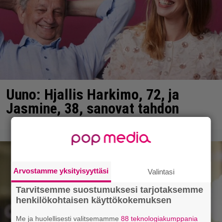
Uuno: Hjallis Harkimo, 72, ja
Jasmine, 38, sanovat tahdon
Arvostamme yksityisyyttäsi
Valintasi
Tarvitsemme suostumuksesi tarjotaksemme
henkilökohtaisen käyttökokemuksen
Me ja huolellisesti valitsemamme
88 teknologiakumppania