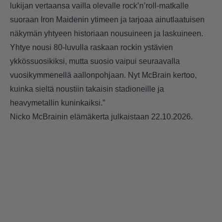
lukijan vertaansa vailla olevalle rock’n’roll‑matkalle
suoraan Iron Maidenin ytimeen ja tarjoaa ainutlaatuisen
näkymän yhtyeen historiaan nousuineen ja laskuineen.
Yhtye nousi 80-luvulla raskaan rockin ystävien
ykkössuosikiksi, mutta suosio vaipui seuraavalla
vuosikymmenellä aallonpohjaan. Nyt McBrain kertoo,
kuinka sieltä noustiin takaisin stadioneille ja
heavymetallin kuninkaiksi.”
Nicko McBrainin elämäkerta julkaistaan 22.10.2026.