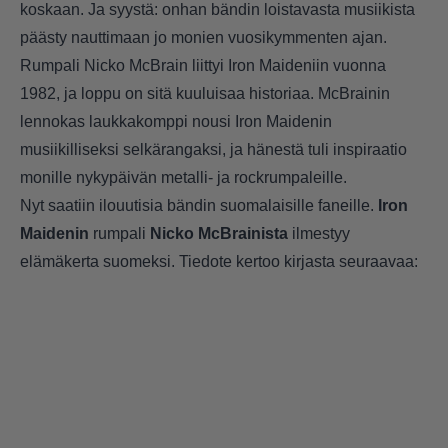
koskaan. Ja syystä: onhan bändin loistavasta musiikista
päästy nauttimaan jo monien vuosikymmenten ajan.
Rumpali Nicko McBrain liittyi Iron Maideniin vuonna
1982, ja loppu on sitä kuuluisaa historiaa. McBrainin
lennokas laukkakomppi nousi Iron Maidenin
musiikilliseksi selkärangaksi, ja hänestä tuli inspiraatio
monille nykypäivän metalli- ja rockrumpaleille.
Nyt saatiin ilouutisia bändin suomalaisille faneille.
Iron
Maidenin
rumpali
Nicko McBrainista
ilmestyy
elämäkerta suomeksi. Tiedote kertoo kirjasta seuraavaa: