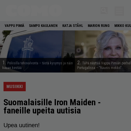
VAPPU PIMIÄ
SAMPO KAULANEN
KATJA STÅHL
MARION RUNG
MIKKO KU
1.
2.
Poliisilla tehovalvonta – tästä kysymys ja näin
Tältä näyttää Vappu Pimiän perhe
kauan kestää
Portugalissa – ”Kaunis mekko”
MUSIIKKI
Suomalaisille Iron Maiden -
faneille upeita uutisia
Upea uutinen!