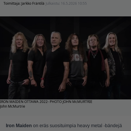
Toimittaja:
Jarkko Fräntilä
Julkaistu:
16.5.2026 10:55
IRON MAIDEN OTTAWA 2022- PHOTO JOHN McMURTRIE
John McMurtrie
Iron Maiden
on eräs suosituimpia heavy metal -bändejä