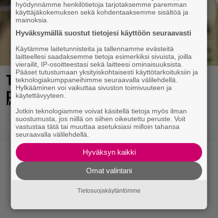
hyödynnämme henkilötietoja tarjotaksemme paremman
käyttäjäkokemuksen sekä kohdentaaksemme sisältöä ja
mainoksia.
Hyväksymällä suostut tietojesi käyttöön seuraavasti
Käytämme laitetunnisteita ja tallennamme evästeitä
laitteellesi saadaksemme tietoja esimerkiksi sivuista, joilla
vierailit, IP-osoitteestasi sekä laitteesi ominaisuuksista.
Pääset tutustumaan yksityiskohtaisesti käyttötarkoituksiin ja
Tältä näyttää Vappu Pimiän
teknologiakumppaneihimme seuraavalla välilehdellä.
Hylkääminen voi vaikuttaa sivuston toimivuuteen ja
perhelomalla Portugalissa –
käytettävyyteen.
”Kaunis mekko”
Jotkin teknologiamme voivat käsitellä tietoja myös ilman
suostumusta, jos niillä on siihen oikeutettu peruste. Voit
vastustaa tätä tai muuttaa asetuksiasi milloin tahansa
seuraavalla välilehdellä.
Hyväksyn kaikki
Omat valintani
Tietosuojakäytäntömme