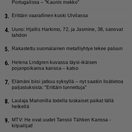
Portugalissa – ”Kaunis mekko”
3.
Erittäin vaarallinen kuski Ulvilassa
4.
Uuno: Hjallis Harkimo, 72, ja Jasmine, 38, sanovat
tahdon
5.
Rakastettu suomalainen metalliyhtye tekee paluun
6.
Helena Lindgren kuvassa täysi-ikäisen
pojanpoikansa kanssa – katso
7.
Elämäni biisi jatkuu syksyllä – nyt saatiin lisätietoa
paljastuksista: ”Erittäin tunnettuja”
8.
Laulaja Marionilla todella tuskaiset paikat tällä
hetkellä
9.
MTV: He ovat uudet Tanssii Tähtien Kanssa -
kilpailijat!