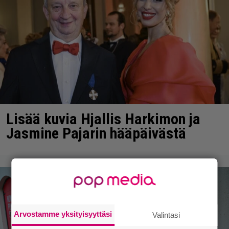
Lisää kuvia Hjallis Harkimon ja
Jasmine Pajarin hääpäivästä
Arvostamme yksityisyyttäsi
Valintasi