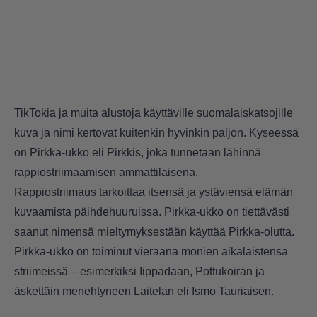
TikTokia ja muita alustoja käyttäville suomalaiskatsojille
kuva ja nimi kertovat kuitenkin hyvinkin paljon. Kyseessä
on Pirkka-ukko eli Pirkkis, joka tunnetaan lähinnä
rappiostriimaamisen ammattilaisena.
Rappiostriimaus tarkoittaa itsensä ja ystäviensä elämän
kuvaamista päihdehuuruissa. Pirkka-ukko on tiettävästi
saanut nimensä mieltymyksestään käyttää Pirkka-olutta.
Pirkka-ukko on toiminut vieraana monien aikalaistensa
striimeissä – esimerkiksi Iippadaan, Pottukoiran ja
äskettäin menehtyneen Laitelan eli Ismo Tauriaisen.