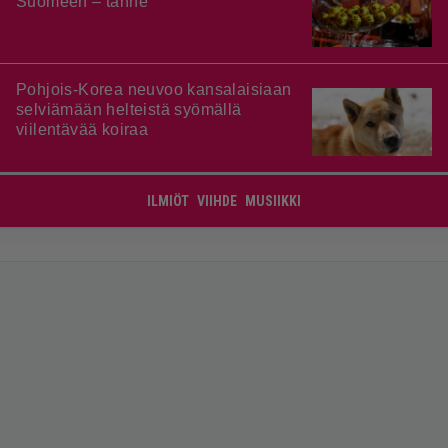
Suomeen – tänne
Pohjois-Korea neuvoo kansalaisiaan
selviämään helteistä syömällä
viilentävää koiraa
ILMIÖT
VIIHDE
MUSIIKKI