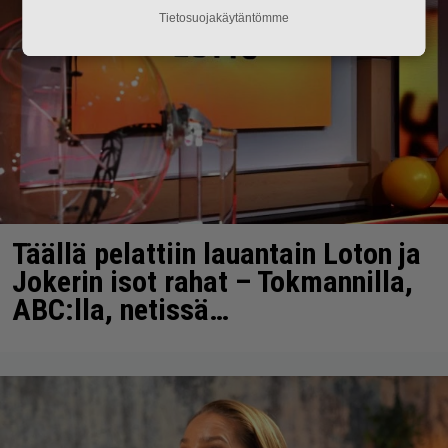
Tietosuojakäytäntömme
Täällä pelattiin lauantain Loton ja
Jokerin isot rahat – Tokmannilla,
ABC:lla, netissä…