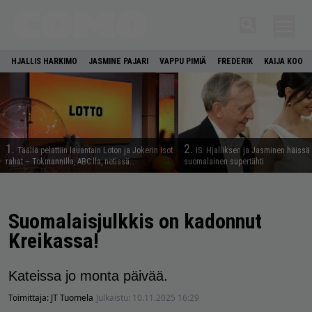
HJALLIS HARKIMO
JASMINE PAJARI
VAPPU PIMIÄ
FREDERIK
KAIJA KOO
1.
2.
Täällä pelattiin lauantain Loton ja Jokerin isot
IS: Hjalliksen ja Jasminen häissä
rahat – Tokmannilla, ABC:lla, netissä…
suomalainen supertähti
Suomalaisjulkkis on kadonnut
Kreikassa!
Kateissa jo monta päivää.
Toimittaja:
JT Tuomela
Julkaistu:
10.11.2025 16:29