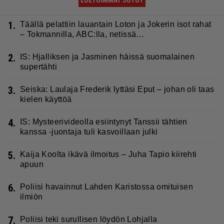
1.
Täällä pelattiin lauantain Loton ja Jokerin isot rahat
– Tokmannilla, ABC:lla, netissä…
2.
IS: Hjalliksen ja Jasminen häissä suomalainen
supertähti
3.
Seiska: Laulaja Frederik lyttäsi Eput – johan oli taas
kielen käyttöä
4.
IS: Mysteerivideolla esiintynyt Tanssii tähtien
kanssa -juontaja tuli kasvoillaan julki
5.
Kaija Koolta ikävä ilmoitus – Juha Tapio kiirehti
apuun
6.
Poliisi havainnut Lahden Karistossa omituisen
ilmiön
7.
Poliisi teki surullisen löydön Lohjalla