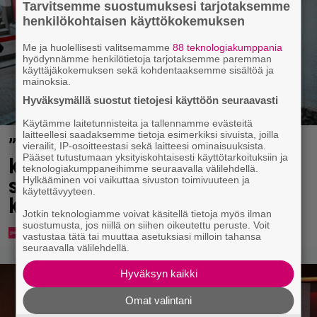
Tarvitsemme suostumuksesi tarjotaksemme
henkilökohtaisen käyttökokemuksen
Me ja huolellisesti valitsemamme
88 teknologiakumppania
hyödynnämme henkilötietoja tarjotaksemme paremman
käyttäjäkokemuksen sekä kohdentaaksemme sisältöä ja
mainoksia.
Hyväksymällä suostut tietojesi käyttöön seuraavasti
Käytämme laitetunnisteita ja tallennamme evästeitä
laitteellesi saadaksemme tietoja esimerkiksi sivuista, joilla
”Mitä isompi vehje, sen paremmin
vierailit, IP-osoitteestasi sekä laitteesi ominaisuuksista.
Pääset tutustumaan yksityiskohtaisesti käyttötarkoituksiin ja
kulkee” – Susanna Penttilä
teknologiakumppaneihimme seuraavalla välilehdellä.
suuntasi Bangbussinsa Helsingin
Hylkääminen voi vaikuttaa sivuston toimivuuteen ja
käytettävyyteen.
keskustaan
Jotkin teknologiamme voivat käsitellä tietoja myös ilman
suostumusta, jos niillä on siihen oikeutettu peruste. Voit
vastustaa tätä tai muuttaa asetuksiasi milloin tahansa
seuraavalla välilehdellä.
Hyväksyn kaikki
Omat valintani