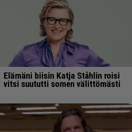
Elämäni biisin Katja Ståhlin roisi
vitsi suututti somen välittömästi