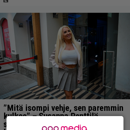
”Mitä isompi vehje, sen paremmin
kulkee” – Susanna Penttilä
suuntasi Bangbussinsa Helsingin