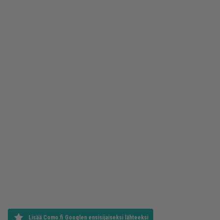
Lisää Como.fi Googlen ensisijaiseksi lähteeksi