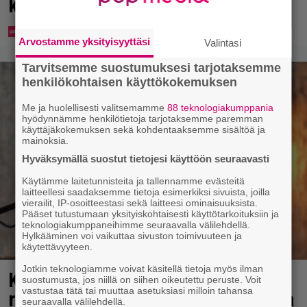
keskustaan
Arvostamme yksityisyyttäsi
Valintasi
Tarvitsemme suostumuksesi tarjotaksemme
henkilökohtaisen käyttökokemuksen
Me ja huolellisesti valitsemamme
88 teknologiakumppania
hyödynnämme henkilötietoja tarjotaksemme paremman
käyttäjäkokemuksen sekä kohdentaaksemme sisältöä ja
mainoksia.
Hyväksymällä suostut tietojesi käyttöön seuraavasti
Käytämme laitetunnisteita ja tallennamme evästeitä
laitteellesi saadaksemme tietoja esimerkiksi sivuista, joilla
vierailit, IP-osoitteestasi sekä laitteesi ominaisuuksista.
Pääset tutustumaan yksityiskohtaisesti käyttötarkoituksiin ja
teknologiakumppaneihimme seuraavalla välilehdellä.
Hylkääminen voi vaikuttaa sivuston toimivuuteen ja
käytettävyyteen.
Jotkin teknologiamme voivat käsitellä tietoja myös ilman
Karita Tykän ja Sami Saikkosen
suostumusta, jos niillä on siihen oikeutettu peruste. Voit
vastustaa tätä tai muuttaa asetuksiasi milloin tahansa
rakkaus kukoistaa – vähäpukeista
seuraavalla välilehdellä.