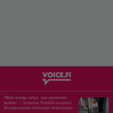
”Mitä isompi vehje, sen paremmin
kulkee” – Susanna Penttilä suuntasi
Bangbussinsa Helsingin keskustaan