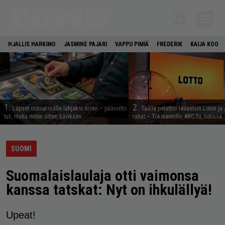
HJALLIS HARKIMO
JASMINE PAJARI
VAPPU PIMIÄ
FREDERIK
KAIJA KOO
1.
2.
Lapset ostivat isälle lahjaksi arvan – päävoitto
Täällä pelattiin lauantain Loton ja
tuli, mutta miten sitten kävikään
rahat – Tokmannilla, ABC:lla, netissä
SUOMI
Suomalaislaulaja otti vaimonsa
kanssa tatskat: Nyt on ihkulällyä!
Upeat!