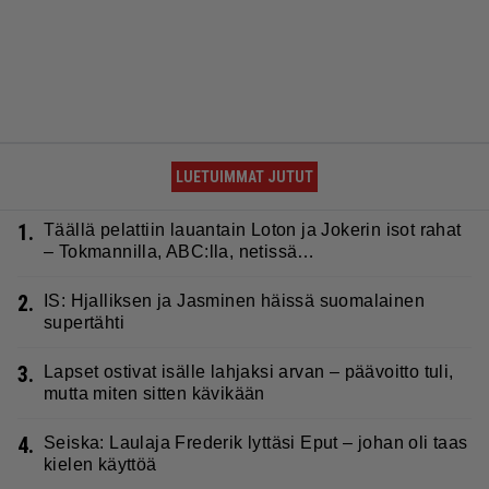
LUETUIMMAT JUTUT
1.
Täällä pelattiin lauantain Loton ja Jokerin isot rahat
– Tokmannilla, ABC:lla, netissä…
2.
IS: Hjalliksen ja Jasminen häissä suomalainen
supertähti
3.
Lapset ostivat isälle lahjaksi arvan – päävoitto tuli,
mutta miten sitten kävikään
4.
Seiska: Laulaja Frederik lyttäsi Eput – johan oli taas
kielen käyttöä