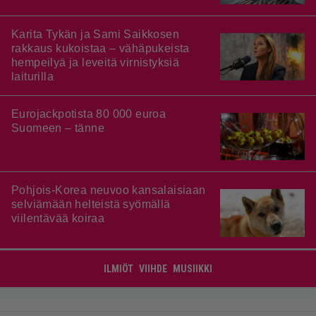
Karita Tykän ja Sami Saikkosen
rakkaus kukoistaa – vähäpukeista
hempeilyä ja leveitä virnistyksiä
laiturilla
Eurojackpotista 80 000 euroa
Suomeen – tänne
Pohjois-Korea neuvoo kansalaisiaan
selviämään helteistä syömällä
viilentävää koiraa
ILMIÖT
VIIHDE
MUSIIKKI