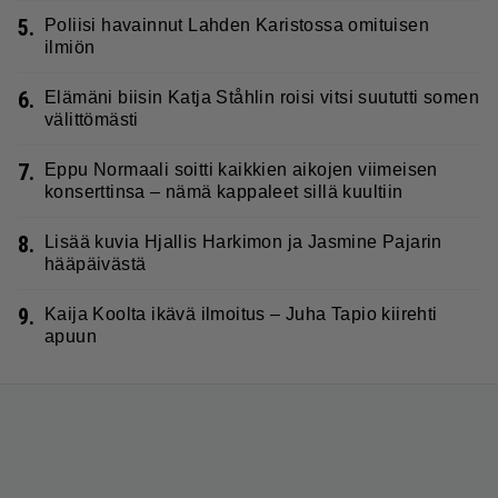
5.
Poliisi havainnut Lahden Karistossa omituisen
ilmiön
6.
Elämäni biisin Katja Ståhlin roisi vitsi suututti somen
välittömästi
7.
Eppu Normaali soitti kaikkien aikojen viimeisen
konserttinsa – nämä kappaleet sillä kuultiin
8.
Lisää kuvia Hjallis Harkimon ja Jasmine Pajarin
hääpäivästä
9.
Kaija Koolta ikävä ilmoitus – Juha Tapio kiirehti
apuun