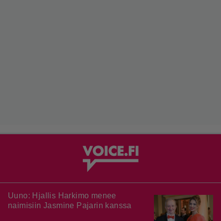
Uuno: Hjallis Harkimo menee
naimisiin Jasmine Pajarin kanssa