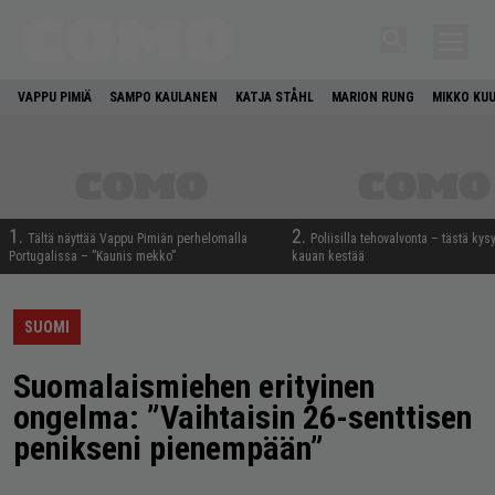
VAPPU PIMIÄ
SAMPO KAULANEN
KATJA STÅHL
MARION RUNG
MIKKO KU
1.
2.
Tältä näyttää Vappu Pimiän perhelomalla
Poliisilla tehovalvonta – tästä kys
Portugalissa – ”Kaunis mekko”
kauan kestää
SUOMI
Suomalaismiehen erityinen
ongelma: ”Vaihtaisin 26-senttisen
penikseni pienempään”