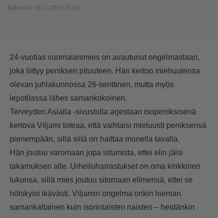
Julkaistu:
16.11.2015 21:52
24-vuotias suomalaismies on avautunut ongelmastaan,
joka liittyy peniksen pituuteen. Hän kertoo miehuutensa
olevan juhlakunnossa 26-senttinen, mutta myös
lepotilassa lähes samankokoinen.
Terveyden Asialla -sivustolla arjestaan isopeniksisenä
kertova Viljami toteaa, että vaihtaisi mieluusti peniksensä
pienempään, sillä siitä on haittaa monella tavalla.
Hän joutuu varomaan jopa istumista, ettei elin jäisi
takamuksen alle. Urheiluharrastukset on oma kinkkinen
lukunsa, sillä mies joutuu sitomaan elimensä, ettei se
hölskyisi ikävästi. Viljamin ongelma onkin hieman
samankaltainen kuin isorintaisten naisten – heidänkin