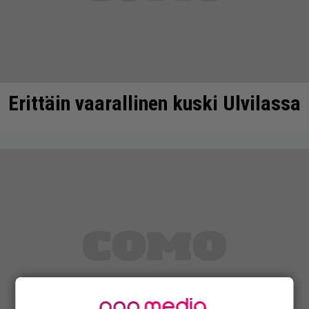
Erittäin vaarallinen kuski Ulvilassa