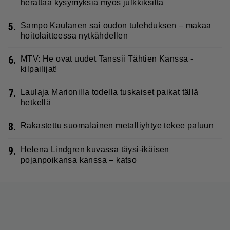
herättää kysymyksiä myös julkkiksilta
5.
Sampo Kaulanen sai oudon tulehduksen – makaa
hoitolaitteessa nytkähdellen
6.
MTV: He ovat uudet Tanssii Tähtien Kanssa -
kilpailijat!
7.
Laulaja Marionilla todella tuskaiset paikat tällä
hetkellä
8.
Rakastettu suomalainen metalliyhtye tekee paluun
9.
Helena Lindgren kuvassa täysi-ikäisen
pojanpoikansa kanssa – katso