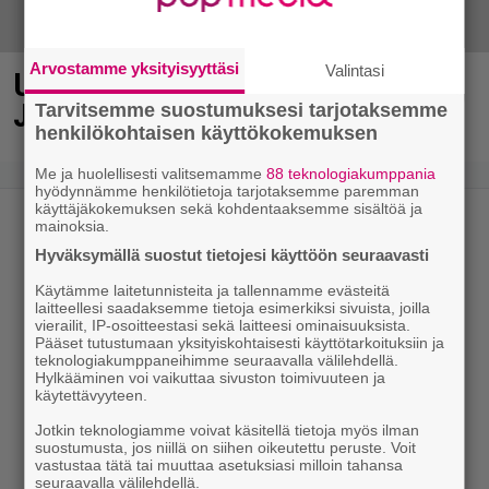
Arvostamme yksityisyyttäsi
Valintasi
Uuno: Hjallis Harkimo, 72, ja
Jasmine, 38, sanovat tahdon
Tarvitsemme suostumuksesi tarjotaksemme
henkilökohtaisen käyttökokemuksen
Me ja huolellisesti valitsemamme
88 teknologiakumppania
hyödynnämme henkilötietoja tarjotaksemme paremman
käyttäjäkokemuksen sekä kohdentaaksemme sisältöä ja
mainoksia.
Hyväksymällä suostut tietojesi käyttöön seuraavasti
Käytämme laitetunnisteita ja tallennamme evästeitä
laitteellesi saadaksemme tietoja esimerkiksi sivuista, joilla
vierailit, IP-osoitteestasi sekä laitteesi ominaisuuksista.
Pääset tutustumaan yksityiskohtaisesti käyttötarkoituksiin ja
teknologiakumppaneihimme seuraavalla välilehdellä.
Hylkääminen voi vaikuttaa sivuston toimivuuteen ja
käytettävyyteen.
Jotkin teknologiamme voivat käsitellä tietoja myös ilman
suostumusta, jos niillä on siihen oikeutettu peruste. Voit
vastustaa tätä tai muuttaa asetuksiasi milloin tahansa
seuraavalla välilehdellä.