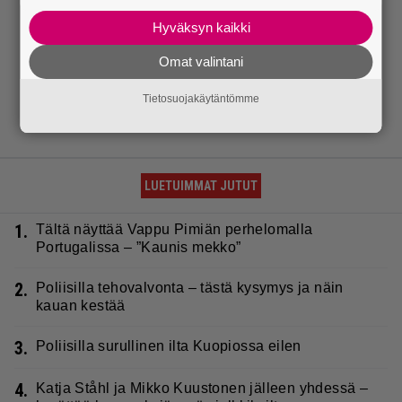
Hyväksyn kaikki
Omat valintani
Tietosuojakäytäntömme
LUETUIMMAT JUTUT
1.
Tältä näyttää Vappu Pimiän perhelomalla
Portugalissa – ”Kaunis mekko”
2.
Poliisilla tehovalvonta – tästä kysymys ja näin
kauan kestää
3.
Poliisilla surullinen ilta Kuopiossa eilen
4.
Katja Ståhl ja Mikko Kuustonen jälleen yhdessä –